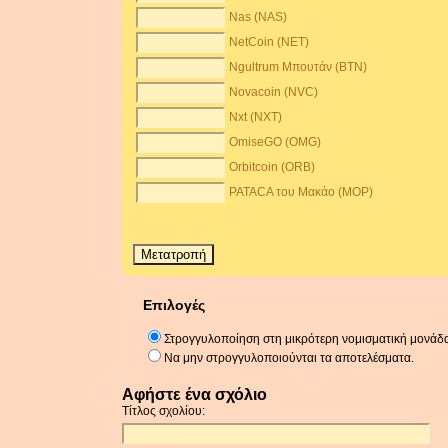
Nas (NAS)
NetCoin (NET)
Ngultrum Μπουτάν (BTN)
Novacoin (NVC)
Nxt (NXT)
OmiseGO (OMG)
Orbitcoin (ORB)
PATACA του Μακάο (MOP)
Επιλογές
Στρογγυλοποίηση στη μικρότερη νομισματική μονάδ
Να μην στρογγυλοποιούνται τα αποτελέσματα.
Αφήστε ένα σχόλιο
Τίτλος σχολίου: