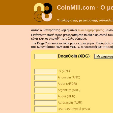
CoinMill.com - Ο 
Υπολογιστής μετατροπής συναλλαγ
Αυτός ο μετατροπέας νομισμάτων
είναι ενημερωμένος
με ισο
Εισάγετε το ποσό προς μετατροπή στο πλαίσιο αριστερά του 
κάντε κλικ σε οποιοδήποτε άλλο νόμισμα.
The DogeCoin είναι το νόμισμα σε καμία χώρα. Το σύμβολο 
στις 6 Αυγούστου 2026 από MSN. Ο συντελεστής μετατροπής
DogeCoin (XDG)
0x (ZRX)
Anoncoin (ANC)
Ardor (ARDR)
Argentum (ARG)
Augur (REP)
Auroracoin (AUR)
BALBOA Παναμά (PAB)