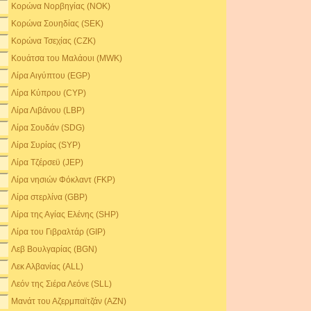
Κορώνα Νορβηγίας (NOK)
Κορώνα Σουηδίας (SEK)
Κορώνα Τσεχίας (CZK)
Κουάτσα του Μαλάουι (MWK)
Λίρα Αιγύπτου (EGP)
Λίρα Κύπρου (CYP)
Λίρα Λιβάνου (LBP)
Λίρα Σουδάν (SDG)
Λίρα Συρίας (SYP)
Λίρα Τζέρσεϋ (JEP)
Λίρα νησιών Φόκλαντ (FKP)
Λίρα στερλίνα (GBP)
Λίρα της Αγίας Ελένης (SHP)
Λίρα του Γιβραλτάρ (GIP)
Λεβ Βουλγαρίας (BGN)
Λεκ Αλβανίας (ALL)
Λεόν της Σιέρα Λεόνε (SLL)
Μανάτ του Αζερμπαϊτζάν (AZN)