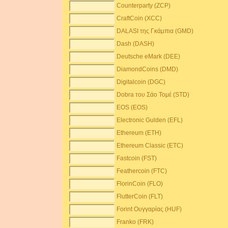
Counterparty (ZCP)
CraftCoin (XCC)
DALASI της Γκάμπια (GMD)
Dash (DASH)
Deutsche eMark (DEE)
DiamondCoins (DMD)
Digitalcoin (DGC)
Dobra του Σάο Τομέ (STD)
EOS (EOS)
Electronic Gulden (EFL)
Ethereum (ETH)
Ethereum Classic (ETC)
Fastcoin (FST)
Feathercoin (FTC)
FlorinCoin (FLO)
FlutterCoin (FLT)
Forint Ουγγαρίας (HUF)
Franko (FRK)