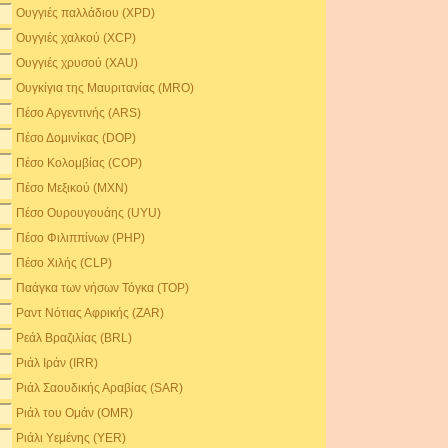
Ουγγιές παλλάδιου (XPD)
Ουγγιές χαλκού (XCP)
Ουγγιές χρυσού (XAU)
Ουγκίγια της Μαυριτανίας (MRO)
Πέσο Αργεντινής (ARS)
Πέσο Δομινίκας (DOP)
Πέσο Κολομβίας (COP)
Πέσο Μεξικού (MXN)
Πέσο Ουρουγουάης (UYU)
Πέσο Φιλιππίνων (PHP)
Πέσο Χιλής (CLP)
Παάγκα των νήσων Τόγκα (TOP)
Ραντ Νότιας Αφρικής (ZAR)
Ρεάλ Βραζιλίας (BRL)
Ριάλ Ιράν (IRR)
Ριάλ Σαουδικής Αραβίας (SAR)
Ριάλ του Ομάν (OMR)
Ριάλι Υεμένης (YER)