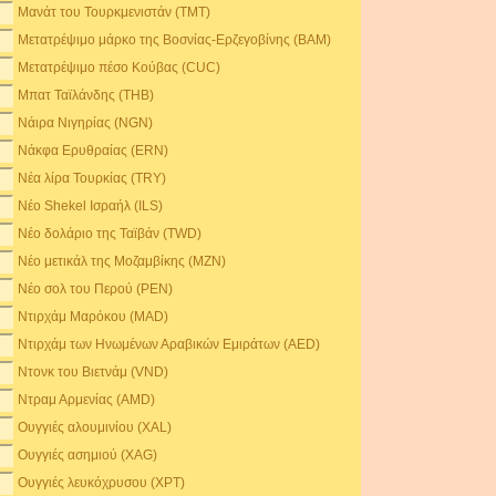
Μανάτ του Τουρκμενιστάν (TMT)
Μετατρέψιμο μάρκο της Βοσνίας-Ερζεγοβίνης (BAM)
Μετατρέψιμο πέσο Κούβας (CUC)
Μπατ Ταϊλάνδης (THB)
Νάιρα Νιγηρίας (NGN)
Νάκφα Ερυθραίας (ERN)
Νέα λίρα Τουρκίας (TRY)
Νέο Shekel Ισραήλ (ILS)
Νέο δολάριο της Ταϊβάν (TWD)
Νέο μετικάλ της Μοζαμβίκης (MZN)
Νέο σολ του Περού (PEN)
Ντιρχάμ Μαρόκου (MAD)
Ντιρχάμ των Ηνωμένων Αραβικών Εμιράτων (AED)
Ντονκ του Βιετνάμ (VND)
Ντραμ Αρμενίας (AMD)
Ουγγιές αλουμινίου (XAL)
Ουγγιές ασημιού (XAG)
Ουγγιές λευκόχρυσου (XPT)