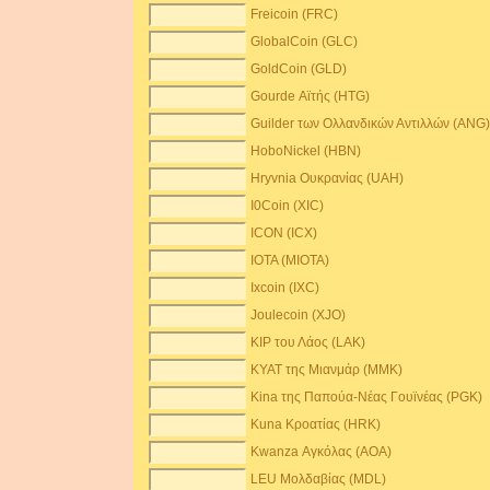
Freicoin (FRC)
GlobalCoin (GLC)
GoldCoin (GLD)
Gourde Αϊτής (HTG)
Guilder των Ολλανδικών Αντιλλών (ANG
HoboNickel (HBN)
Hryvnia Ουκρανίας (UAH)
I0Coin (XIC)
ICON (ICX)
IOTA (MIOTA)
Ixcoin (IXC)
Joulecoin (XJO)
KIP του Λάος (LAK)
KYAT της Μιανμάρ (MMK)
Kina της Παπούα-Νέας Γουϊνέας (PGK)
Kuna Κροατίας (HRK)
Kwanza Αγκόλας (AOA)
LEU Μολδαβίας (MDL)