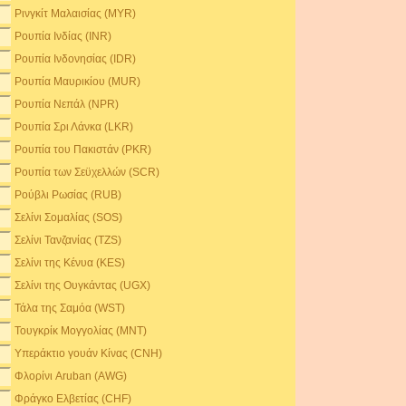
Ρινγκίτ Μαλαισίας (MYR)
Ρουπία Ινδίας (INR)
Ρουπία Ινδονησίας (IDR)
Ρουπία Μαυρικίου (MUR)
Ρουπία Νεπάλ (NPR)
Ρουπία Σρι Λάνκα (LKR)
Ρουπία του Πακιστάν (PKR)
Ρουπία των Σεϋχελλών (SCR)
Ρούβλι Ρωσίας (RUB)
Σελίνι Σομαλίας (SOS)
Σελίνι Τανζανίας (TZS)
Σελίνι της Κένυα (KES)
Σελίνι της Ουγκάντας (UGX)
Τάλα της Σαμόα (WST)
Τουγκρίκ Μογγολίας (MNT)
Υπεράκτιο γουάν Κίνας (CNH)
Φλορίνι Aruban (AWG)
Φράγκο Ελβετίας (CHF)