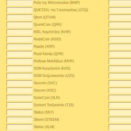
Pula της Μποτσουάνα (BWP)
QUETZAL της Γουατεμάλας (GTQ)
Qtum (QTUM)
QuarkCoin (QRK)
RIEL Καμπότζης (KHR)
ReddCoin (RDD)
Ripple (XRP)
Riyal Κατάρ (QAR)
Rufiyaa Μαλδίβων (MVR)
SOM Κιργιζιστάν (KGS)
SOM Ουζμπεκιστάν (UZS)
Sexcoin (SXC)
Siacoin (XSC)
SolarCoin (SLR)
Somoni Τατζικιστάν (TJS)
Status (SNT)
Steem (STEEM)
Stellar (XLM)