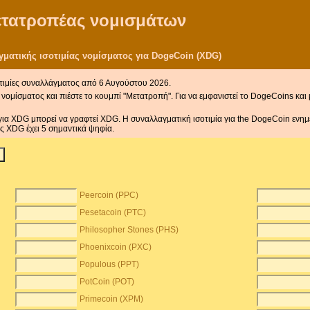
μετατροπέας νομισμάτων
ματικής ισοτιμίας νομίσματος για DogeCoin (XDG)
τιμίες συναλλάγματος από 6 Αυγούστου 2026.
νομίσματος και πιέστε το κουμπί "Μετατροπή". Για να εμφανιστεί το DogeCoins και
για XDG μπορεί να γραφτεί XDG. Η συναλλαγματική ισοτιμία για the DogeCoin ενη
 XDG έχει 5 σημαντικά ψηφία.
Peercoin (PPC)
Pesetacoin (PTC)
Philosopher Stones (PHS)
Phoenixcoin (PXC)
Populous (PPT)
PotCoin (POT)
Primecoin (XPM)