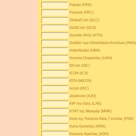
Franko (FRK)
Freicoin (FRC)
GlobalCoin (GLC)
GoldCoin (GLD)
Gourde Αϊτής (HTG)
Guilder των Ολλανδικών Αντιλλών (ANG
HoboNickel (HBN)
Hryvnia Ουκρανίας (UAH)
I0Coin (XIC)
ICON (ICX)
IOTA (MIOTA)
Ixcoin (IXC)
Joulecoin (XJO)
KIP του Λάος (LAK)
KYAT της Μιανμάρ (MMK)
Kina της Παπούα-Νέας Γουϊνέας (PGK)
Kuna Κροατίας (HRK)
Kwanza Αγκόλας (AOA)