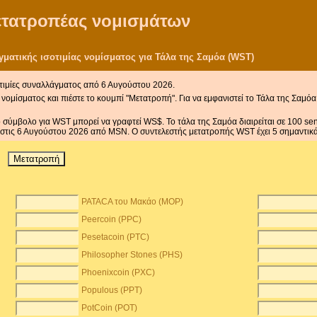
μετατροπέας νομισμάτων
ατικής ισοτιμίας νομίσματος για Τάλα της Σαμόα (WST)
τιμίες συναλλάγματος από 6 Αυγούστου 2026.
νομίσματος και πιέστε το κουμπί "Μετατροπή". Για να εμφανιστεί το Τάλα της Σαμόα
ο σύμβολο για WST μπορεί να γραφτεί WS$. Το τάλα της Σαμόα διαιρείται σε 100 se
ά στις 6 Αυγούστου 2026 από MSN. Ο συντελεστής μετατροπής WST έχει 5 σημαντικ
PATACA του Μακάο (MOP)
Peercoin (PPC)
Pesetacoin (PTC)
Philosopher Stones (PHS)
Phoenixcoin (PXC)
Populous (PPT)
PotCoin (POT)