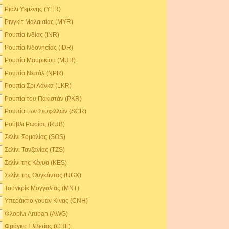
Ριάλι Υεμένης (YER)
Ρινγκίτ Μαλαισίας (MYR)
Ρουπία Ινδίας (INR)
Ρουπία Ινδονησίας (IDR)
Ρουπία Μαυρικίου (MUR)
Ρουπία Νεπάλ (NPR)
Ρουπία Σρι Λάνκα (LKR)
Ρουπία του Πακιστάν (PKR)
Ρουπία των Σεϋχελλών (SCR)
Ρούβλι Ρωσίας (RUB)
Σελίνι Σομαλίας (SOS)
Σελίνι Τανζανίας (TZS)
Σελίνι της Κένυα (KES)
Σελίνι της Ουγκάντας (UGX)
Τουγκρίκ Μογγολίας (MNT)
Υπεράκτιο γουάν Κίνας (CNH)
Φλορίνι Aruban (AWG)
Φράγκο Ελβετίας (CHF)