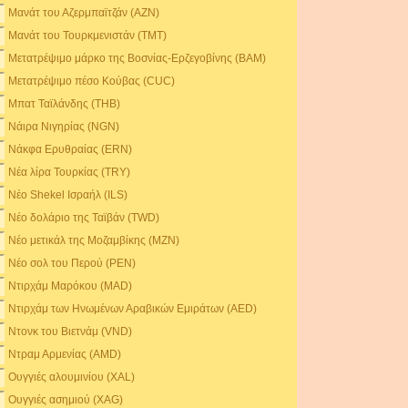
Μανάτ του Αζερμπαϊτζάν (AZN)
Μανάτ του Τουρκμενιστάν (TMT)
Μετατρέψιμο μάρκο της Βοσνίας-Ερζεγοβίνης (BAM)
Μετατρέψιμο πέσο Κούβας (CUC)
Μπατ Ταϊλάνδης (THB)
Νάιρα Νιγηρίας (NGN)
Νάκφα Ερυθραίας (ERN)
Νέα λίρα Τουρκίας (TRY)
Νέο Shekel Ισραήλ (ILS)
Νέο δολάριο της Ταϊβάν (TWD)
Νέο μετικάλ της Μοζαμβίκης (MZN)
Νέο σολ του Περού (PEN)
Ντιρχάμ Μαρόκου (MAD)
Ντιρχάμ των Ηνωμένων Αραβικών Εμιράτων (AED)
Ντονκ του Βιετνάμ (VND)
Ντραμ Αρμενίας (AMD)
Ουγγιές αλουμινίου (XAL)
Ουγγιές ασημιού (XAG)