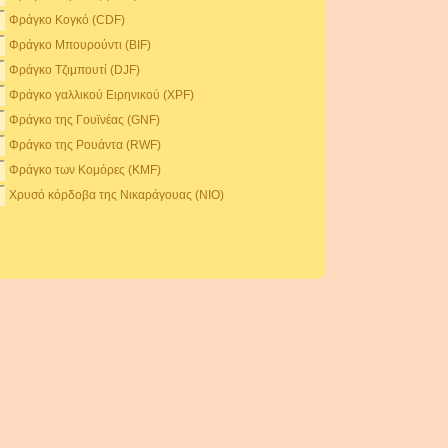
Φράγκο Κογκό (CDF)
Φράγκο Μπουρούντι (BIF)
Φράγκο Τζιμπουτί (DJF)
Φράγκο γαλλικού Ειρηνικού (XPF)
Φράγκο της Γουϊνέας (GNF)
Φράγκο της Ρουάντα (RWF)
Φράγκο των Κομόρες (KMF)
Χρυσό κόρδοβα της Νικαράγουας (NIO)