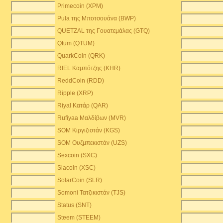
Primecoin (XPM)
Pula της Μποτσουάνα (BWP)
QUETZAL της Γουατεμάλας (GTQ)
Qtum (QTUM)
QuarkCoin (QRK)
RIEL Καμπότζης (KHR)
ReddCoin (RDD)
Ripple (XRP)
Riyal Κατάρ (QAR)
Rufiyaa Μαλδίβων (MVR)
SOM Κιργιζιστάν (KGS)
SOM Ουζμπεκιστάν (UZS)
Sexcoin (SXC)
Siacoin (XSC)
SolarCoin (SLR)
Somoni Τατζικιστάν (TJS)
Status (SNT)
Steem (STEEM)