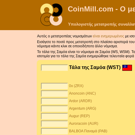
CoinMill.com - Ο 
Υπολογιστής μετατροπής συναλλαγμ
Αυτός ο μετατροπέας νομισμάτων
είναι ενημερωμένος
με ισο
Εισάγετε το ποσό προς μετατροπή στο πλαίσιο αριστερά του 
νόμισμα κάντε κλικ σε οποιοδήποτε άλλο νόμισμα.
Το τάλα της Σαμόα είναι το νόμισμα σε Σαμόα (WS, WSM). Τ
ισοτιμία για το τάλα της Σαμόα ενημερώθηκε τελευταία φορ
Τάλα της Σαμόα (WST)
0x (ZRX)
Anoncoin (ANC)
Ardor (ARDR)
Argentum (ARG)
Augur (REP)
Auroracoin (AUR)
BALBOA Παναμά (PAB)