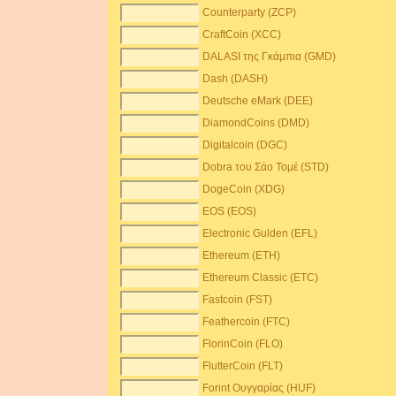
Counterparty (ZCP)
CraftCoin (XCC)
DALASI της Γκάμπια (GMD)
Dash (DASH)
Deutsche eMark (DEE)
DiamondCoins (DMD)
Digitalcoin (DGC)
Dobra του Σάο Τομέ (STD)
DogeCoin (XDG)
EOS (EOS)
Electronic Gulden (EFL)
Ethereum (ETH)
Ethereum Classic (ETC)
Fastcoin (FST)
Feathercoin (FTC)
FlorinCoin (FLO)
FlutterCoin (FLT)
Forint Ουγγαρίας (HUF)