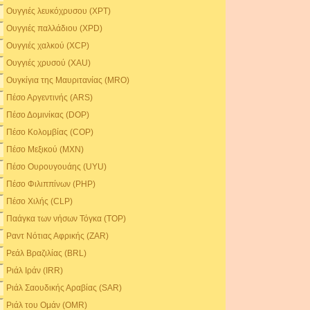
Ουγγιές λευκόχρυσου (XPT)
Ουγγιές παλλάδιου (XPD)
Ουγγιές χαλκού (XCP)
Ουγγιές χρυσού (XAU)
Ουγκίγια της Μαυριτανίας (MRO)
Πέσο Αργεντινής (ARS)
Πέσο Δομινίκας (DOP)
Πέσο Κολομβίας (COP)
Πέσο Μεξικού (MXN)
Πέσο Ουρουγουάης (UYU)
Πέσο Φιλιππίνων (PHP)
Πέσο Χιλής (CLP)
Παάγκα των νήσων Τόγκα (TOP)
Ραντ Νότιας Αφρικής (ZAR)
Ρεάλ Βραζιλίας (BRL)
Ριάλ Ιράν (IRR)
Ριάλ Σαουδικής Αραβίας (SAR)
Ριάλ του Ομάν (OMR)