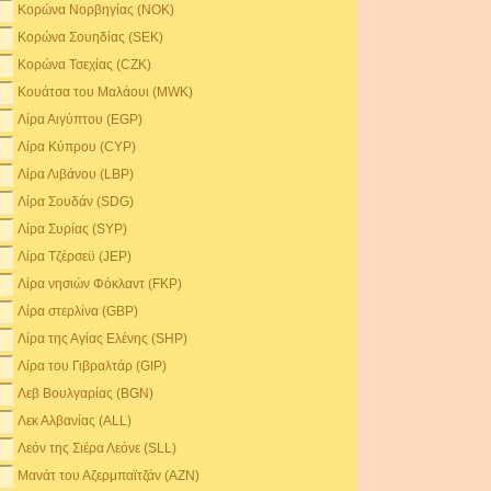
Κορώνα Νορβηγίας (NOK)
Κορώνα Σουηδίας (SEK)
Κορώνα Τσεχίας (CZK)
Κουάτσα του Μαλάουι (MWK)
Λίρα Αιγύπτου (EGP)
Λίρα Κύπρου (CYP)
Λίρα Λιβάνου (LBP)
Λίρα Σουδάν (SDG)
Λίρα Συρίας (SYP)
Λίρα Τζέρσεϋ (JEP)
Λίρα νησιών Φόκλαντ (FKP)
Λίρα στερλίνα (GBP)
Λίρα της Αγίας Ελένης (SHP)
Λίρα του Γιβραλτάρ (GIP)
Λεβ Βουλγαρίας (BGN)
Λεκ Αλβανίας (ALL)
Λεόν της Σιέρα Λεόνε (SLL)
Μανάτ του Αζερμπαϊτζάν (AZN)