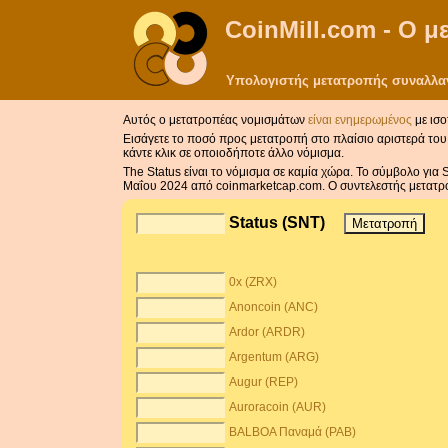
CoinMill.com - Ο 
Υπολογιστής μετατροπής συναλλαγμ
Αυτός ο μετατροπέας νομισμάτων
είναι ενημερωμένος
με ισο
Εισάγετε το ποσό προς μετατροπή στο πλαίσιο αριστερά του 
κάντε κλικ σε οποιοδήποτε άλλο νόμισμα.
The Status είναι το νόμισμα σε καμία χώρα. Το σύμβολο για 
Μαΐου 2024 από coinmarketcap.com. Ο συντελεστής μετατρο
Status (SNT)
0x (ZRX)
Anoncoin (ANC)
Ardor (ARDR)
Argentum (ARG)
Augur (REP)
Auroracoin (AUR)
BALBOA Παναμά (PAB)