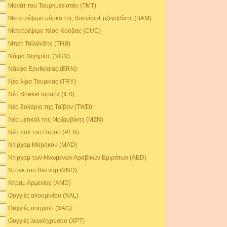
Μανάτ του Τουρκμενιστάν (TMT)
Μετατρέψιμο μάρκο της Βοσνίας-Ερζεγοβίνης (BAM)
Μετατρέψιμο πέσο Κούβας (CUC)
Μπατ Ταϊλάνδης (THB)
Νάιρα Νιγηρίας (NGN)
Νάκφα Ερυθραίας (ERN)
Νέα λίρα Τουρκίας (TRY)
Νέο Shekel Ισραήλ (ILS)
Νέο δολάριο της Ταϊβάν (TWD)
Νέο μετικάλ της Μοζαμβίκης (MZN)
Νέο σολ του Περού (PEN)
Ντιρχάμ Μαρόκου (MAD)
Ντιρχάμ των Ηνωμένων Αραβικών Εμιράτων (AED)
Ντονκ του Βιετνάμ (VND)
Ντραμ Αρμενίας (AMD)
Ουγγιές αλουμινίου (XAL)
Ουγγιές ασημιού (XAG)
Ουγγιές λευκόχρυσου (XPT)