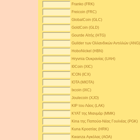
Franko (FRK)
Freicoin (FRC)
GlobalCoin (GLC)
GoldCoin (GLD)
Gourde Αϊτής (HTG)
Guilder των Ολλανδικών Αντιλλών (ANG
HoboNickel (HBN)
Hryvnia Ουκρανίας (UAH)
I0Coin (XIC)
ICON (ICX)
IOTA (MIOTA)
Ixcoin (IXC)
Joulecoin (XJO)
KIP του Λάος (LAK)
KYAT της Μιανμάρ (MMK)
Kina της Παπούα-Νέας Γουϊνέας (PGK)
Kuna Κροατίας (HRK)
Kwanza Αγκόλας (AOA)