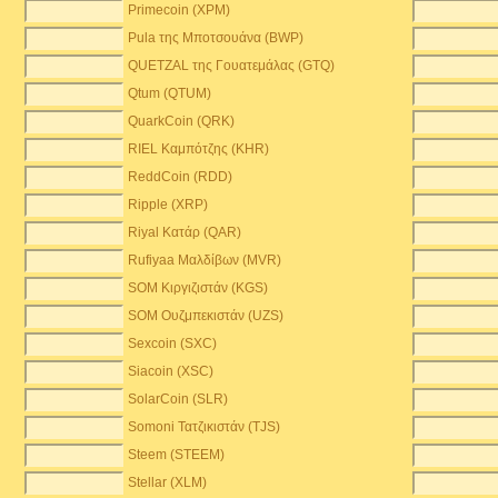
Primecoin (XPM)
Pula της Μποτσουάνα (BWP)
QUETZAL της Γουατεμάλας (GTQ)
Qtum (QTUM)
QuarkCoin (QRK)
RIEL Καμπότζης (KHR)
ReddCoin (RDD)
Ripple (XRP)
Riyal Κατάρ (QAR)
Rufiyaa Μαλδίβων (MVR)
SOM Κιργιζιστάν (KGS)
SOM Ουζμπεκιστάν (UZS)
Sexcoin (SXC)
Siacoin (XSC)
SolarCoin (SLR)
Somoni Τατζικιστάν (TJS)
Steem (STEEM)
Stellar (XLM)