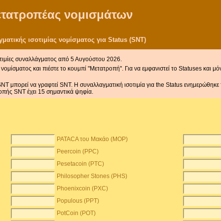
μετατροπέας νομισμάτων
ατικής ισοτιμίας νομίσματος για Status (SNT)
τιμίες συναλλάγματος από 5 Αυγούστου 2026.
νομίσματος και πιέστε το κουμπί "Μετατροπή". Για να εμφανιστεί το Statuses και μ
SNT μπορεί να γραφτεί SNT. Η συναλλαγματική ισοτιμία για the Status ενημερώθηκε 
πής SNT έχει 15 σημαντικά ψηφία.
PATACA του Μακάο (MOP)
Peercoin (PPC)
Pesetacoin (PTC)
Philosopher Stones (PHS)
Phoenixcoin (PXC)
Populous (PPT)
PotCoin (POT)