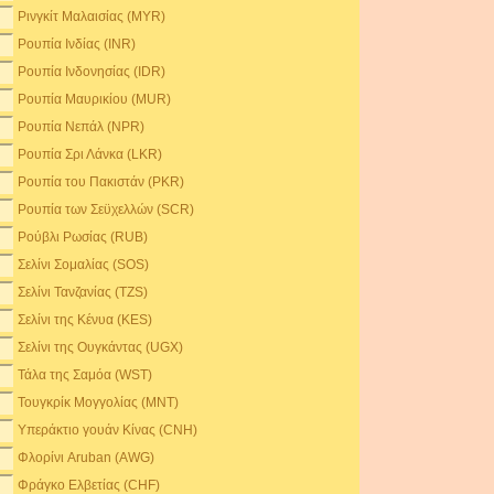
Ρινγκίτ Μαλαισίας (MYR)
Ρουπία Ινδίας (INR)
Ρουπία Ινδονησίας (IDR)
Ρουπία Μαυρικίου (MUR)
Ρουπία Νεπάλ (NPR)
Ρουπία Σρι Λάνκα (LKR)
Ρουπία του Πακιστάν (PKR)
Ρουπία των Σεϋχελλών (SCR)
Ρούβλι Ρωσίας (RUB)
Σελίνι Σομαλίας (SOS)
Σελίνι Τανζανίας (TZS)
Σελίνι της Κένυα (KES)
Σελίνι της Ουγκάντας (UGX)
Τάλα της Σαμόα (WST)
Τουγκρίκ Μογγολίας (MNT)
Υπεράκτιο γουάν Κίνας (CNH)
Φλορίνι Aruban (AWG)
Φράγκο Ελβετίας (CHF)