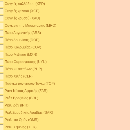
Ουγγιές παλλάδιου (XPD)
Ουγγιές χαλκού (XCP)
Ουγγιές χρυσού (XAU)
Ουγκίγια της Μαυριτανίας (MRO)
Πέσο Αργεντινής (ARS)
Πέσο Δομινίκας (DOP)
Πέσο Κολομβίας (COP)
Πέσο Μεξικού (MXN)
Πέσο Ουρουγουάης (UYU)
Πέσο Φιλιππίνων (PHP)
Πέσο Χιλής (CLP)
Παάγκα των νήσων Τόγκα (TOP)
Ραντ Νότιας Αφρικής (ZAR)
Ρεάλ Βραζιλίας (BRL)
Ριάλ Ιράν (IRR)
Ριάλ Σαουδικής Αραβίας (SAR)
Ριάλ του Ομάν (OMR)
Ριάλι Υεμένης (YER)