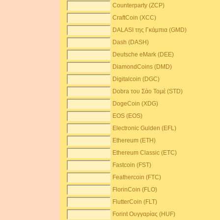
Counterparty (ZCP)
CraftCoin (XCC)
DALASI της Γκάμπια (GMD)
Dash (DASH)
Deutsche eMark (DEE)
DiamondCoins (DMD)
Digitalcoin (DGC)
Dobra του Σάο Τομέ (STD)
DogeCoin (XDG)
EOS (EOS)
Electronic Gulden (EFL)
Ethereum (ETH)
Ethereum Classic (ETC)
Fastcoin (FST)
Feathercoin (FTC)
FlorinCoin (FLO)
FlutterCoin (FLT)
Forint Ουγγαρίας (HUF)