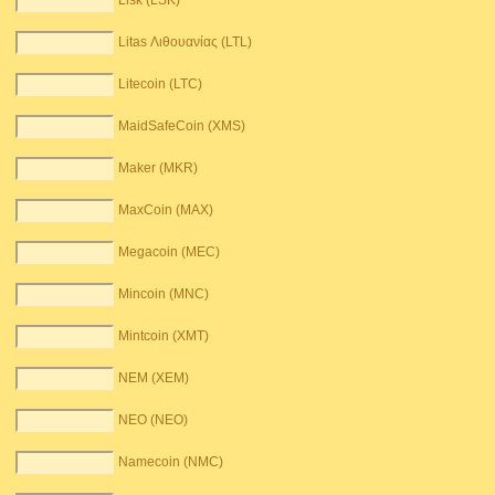
Lisk (LSK)
Litas Λιθουανίας (LTL)
Litecoin (LTC)
MaidSafeCoin (XMS)
Maker (MKR)
MaxCoin (MAX)
Megacoin (MEC)
Mincoin (MNC)
Mintcoin (XMT)
NEM (XEM)
NEO (NEO)
Namecoin (NMC)