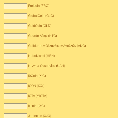
Freicoin (FRC)
GlobalCoin (GLC)
GoldCoin (GLD)
Gourde Αϊτής (HTG)
Guilder των Ολλανδικών Αντιλλών (ANG)
HoboNickel (HBN)
Hryvnia Ουκρανίας (UAH)
I0Coin (XIC)
ICON (ICX)
IOTA (MIOTA)
Ixcoin (IXC)
Joulecoin (XJO)