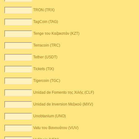
TRON (TRX)
TagCoin (TAG)
Tenge του Καζακστάν (KZT)
Terracoin (TRC)
Tether (USDT)
Tickets (TIX)
Tigercoin (TGC)
Unidad de Fomento της Χιλής (CLF)
Unidad de Inversion Μεξικού (MXV)
Unobtanium (UNO)
Vatu του Βανουάτου (VUV)