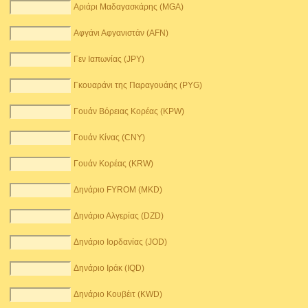
Αριάρι Μαδαγασκάρης (MGA)
Αφγάνι Αφγανιστάν (AFN)
Γεν Ιαπωνίας (JPY)
Γκουαράνι της Παραγουάης (PYG)
Γουάν Βόρειας Κορέας (KPW)
Γουάν Κίνας (CNY)
Γουάν Κορέας (KRW)
Δηνάριο FYROM (MKD)
Δηνάριο Αλγερίας (DZD)
Δηνάριο Ιορδανίας (JOD)
Δηνάριο Ιράκ (IQD)
Δηνάριο Κουβέιτ (KWD)