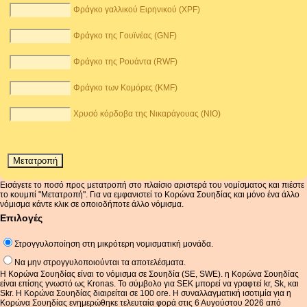
Φράγκο γαλλικού Ειρηνικού (XPF)
Φράγκο της Γουϊνέας (GNF)
Φράγκο της Ρουάντα (RWF)
Φράγκο των Κομόρες (KMF)
Χρυσό κόρδοβα της Νικαράγουας (NIO)
Εισάγετε το ποσό προς μετατροπή στο πλαίσιο αριστερά του νομίσματος και πιέστε
το κουμπί "Μετατροπή". Για να εμφανιστεί το Κορώνα Σουηδίας και μόνο ένα άλλο
νόμισμα κάντε κλικ σε οποιοδήποτε άλλο νόμισμα.
Επιλογές
Στρογγυλοποίηση στη μικρότερη νομισματική μονάδα.
Να μην στρογγυλοποιούνται τα αποτελέσματα.
Η Κορώνα Σουηδίας είναι το νόμισμα σε Σουηδία (SE, SWE). η Κορώνα Σουηδίας
είναι επίσης γνωστό ως Kronas. Το σύμβολο για SEK μπορεί να γραφτεί kr, Sk, και
Skr. Η Κορώνα Σουηδίας διαιρείται σε 100 ore. Η συναλλαγματική ισοτιμία για η
Κορώνα Σουηδίας ενημερώθηκε τελευταία φορά στις 6 Αυγούστου 2026 από