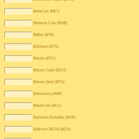
BetaCoin (BET)
Binance Coin (BNB)
BitBar (BTB)
BitShare (BTS)
Bitcoin (BTC)
Bitcoin Cash (BCH)
Bitcoin Gold (BTG)
Bitmonero (XMR)
BlackCoin (BLC)
Boliviano Βολιβίας (BOB)
Bytecoin (BCN) (BCN)