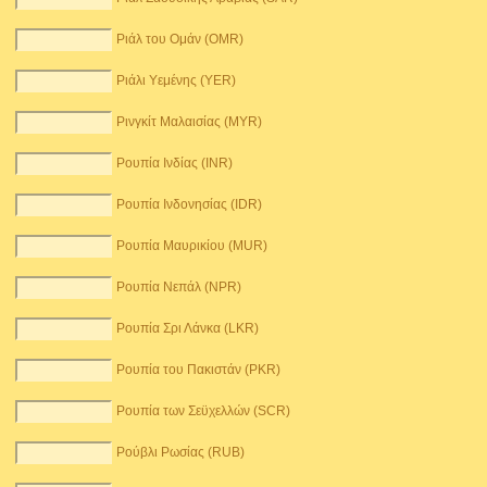
Ριάλ του Ομάν (OMR)
Ριάλι Υεμένης (YER)
Ρινγκίτ Μαλαισίας (MYR)
Ρουπία Ινδίας (INR)
Ρουπία Ινδονησίας (IDR)
Ρουπία Μαυρικίου (MUR)
Ρουπία Νεπάλ (NPR)
Ρουπία Σρι Λάνκα (LKR)
Ρουπία του Πακιστάν (PKR)
Ρουπία των Σεϋχελλών (SCR)
Ρούβλι Ρωσίας (RUB)