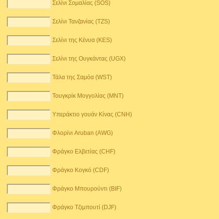
Σελίνι Σομαλίας (SOS)
Σελίνι Τανζανίας (TZS)
Σελίνι της Κένυα (KES)
Σελίνι της Ουγκάντας (UGX)
Τάλα της Σαμόα (WST)
Τουγκρίκ Μογγολίας (MNT)
Υπεράκτιο γουάν Κίνας (CNH)
Φλορίνι Aruban (AWG)
Φράγκο Ελβετίας (CHF)
Φράγκο Κογκό (CDF)
Φράγκο Μπουρούντι (BIF)
Φράγκο Τζιμπουτί (DJF)