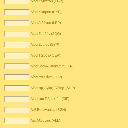
Λίρα Αιγύπτου (EGP)
Λίρα Κύπρου (CYP)
Λίρα Λιβάνου (LBP)
Λίρα Σουδάν (SDG)
Λίρα Συρίας (SYP)
Λίρα Τζέρσεϋ (JEP)
Λίρα νησιών Φόκλαντ (FKP)
Λίρα στερλίνα (GBP)
Λίρα της Αγίας Ελένης (SHP)
Λίρα του Γιβραλτάρ (GIP)
Λεβ Βουλγαρίας (BGN)
Λεκ Αλβανίας (ALL)