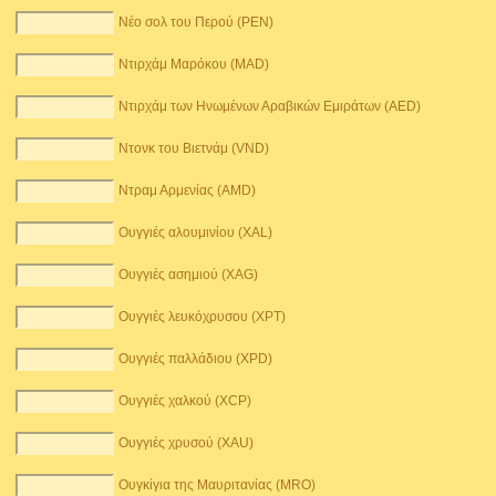
Νέο σολ του Περού (PEN)
Ντιρχάμ Μαρόκου (MAD)
Ντιρχάμ των Ηνωμένων Αραβικών Εμιράτων (AED)
Ντονκ του Βιετνάμ (VND)
Ντραμ Αρμενίας (AMD)
Ουγγιές αλουμινίου (XAL)
Ουγγιές ασημιού (XAG)
Ουγγιές λευκόχρυσου (XPT)
Ουγγιές παλλάδιου (XPD)
Ουγγιές χαλκού (XCP)
Ουγγιές χρυσού (XAU)
Ουγκίγια της Μαυριτανίας (MRO)