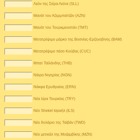
Λεόν της Σιέρα Λεόνε (SLL)
Μανάτ του Αζερμπαϊτζάν (AZN)
Μανάτ του Τουρκμενιστάν (TMT)
Μετατρέψιμο μάρκο της Βοσνίας-Ερζεγοβίνης (BAM)
Μετατρέψιμο πέσο Κούβας (CUC)
Μπατ Ταϊλάνδης (THB)
Νάιρα Νιγηρίας (NGN)
Νάκφα Ερυθραίας (ERN)
Νέα λίρα Τουρκίας (TRY)
Νέο Shekel Ισραήλ (ILS)
Νέο δολάριο της Ταϊβάν (TWD)
Νέο μετικάλ της Μοζαμβίκης (MZN)