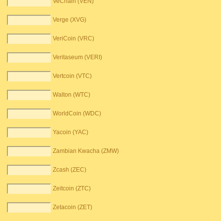
VeChain (VEN)
Verge (XVG)
VeriCoin (VRC)
Veritaseum (VERI)
Vertcoin (VTC)
Walton (WTC)
WorldCoin (WDC)
Yacoin (YAC)
Zambian Kwacha (ZMW)
Zcash (ZEC)
Zeitcoin (ZTC)
Zetacoin (ZET)