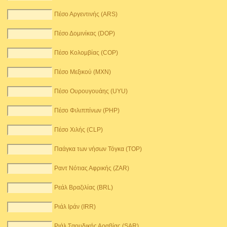
Πέσο Αργεντινής (ARS)
Πέσο Δομινίκας (DOP)
Πέσο Κολομβίας (COP)
Πέσο Μεξικού (MXN)
Πέσο Ουρουγουάης (UYU)
Πέσο Φιλιππίνων (PHP)
Πέσο Χιλής (CLP)
Παάγκα των νήσων Τόγκα (TOP)
Ραντ Νότιας Αφρικής (ZAR)
Ρεάλ Βραζιλίας (BRL)
Ριάλ Ιράν (IRR)
Ριάλ Σαουδικής Αραβίας (SAR)