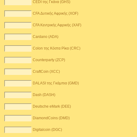
CEDI της Γκάνα (GHS)
CFA Δυτικής Αφρικής (XOF)
CFA Κεντρικής Αφρικής (XAF)
Cardano (ADA)
Colon της Κόστα Ρίκα (CRC)
Counterparty (ZCP)
CraftCoin (XCC)
DALASI της Γκάμπια (GMD)
Dash (DASH)
Deutsche eMark (DEE)
DiamondCoins (DMD)
Digitalcoin (DGC)