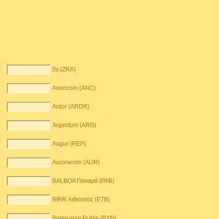
0x (ZRX)
Anoncoin (ANC)
Ardor (ARDR)
Argentum (ARG)
Augur (REP)
Auroracoin (AUR)
BALBOA Παναμά (PAB)
BIRR Αιθιοπίας (ETB)
Belarusian Ruble (BYN)