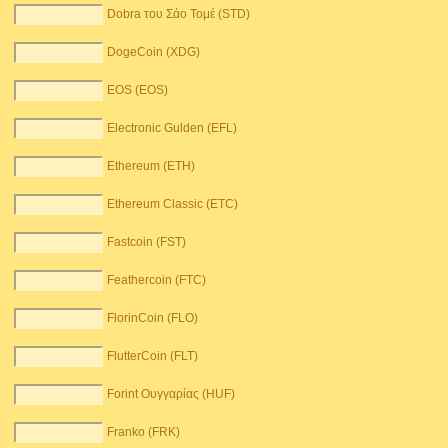
Dobra του Σάο Τομέ (STD)
DogeCoin (XDG)
EOS (EOS)
Electronic Gulden (EFL)
Ethereum (ETH)
Ethereum Classic (ETC)
Fastcoin (FST)
Feathercoin (FTC)
FlorinCoin (FLO)
FlutterCoin (FLT)
Forint Ουγγαρίας (HUF)
Franko (FRK)