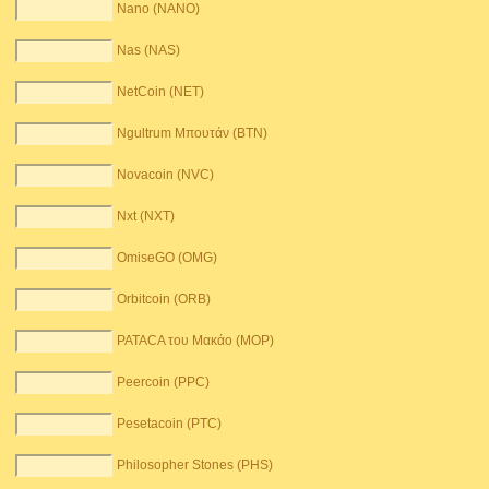
Nano (NANO)
Nas (NAS)
NetCoin (NET)
Ngultrum Μπουτάν (BTN)
Novacoin (NVC)
Nxt (NXT)
OmiseGO (OMG)
Orbitcoin (ORB)
PATACA του Μακάο (MOP)
Peercoin (PPC)
Pesetacoin (PTC)
Philosopher Stones (PHS)