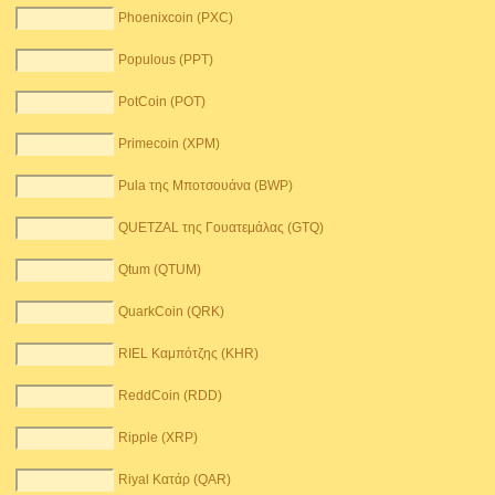
Phoenixcoin (PXC)
Populous (PPT)
PotCoin (POT)
Primecoin (XPM)
Pula της Μποτσουάνα (BWP)
QUETZAL της Γουατεμάλας (GTQ)
Qtum (QTUM)
QuarkCoin (QRK)
RIEL Καμπότζης (KHR)
ReddCoin (RDD)
Ripple (XRP)
Riyal Κατάρ (QAR)