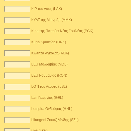
KIP του Λάος (LAK)
KYAT της Μιανμάρ (MMK)
Kina της Παπούα-Νέας Γουϊνέας (PGK)
Kuna Κροατίας (HRK)
Kwanza Αγκόλας (AOA)
LEU Μολδαβίας (MDL)
LEU Ρουμανίας (RON)
LOTI του Λεσότο (LSL)
Lari Γεωργίας (GEL)
Lempira Ονδούρας (HNL)
Lilangeni Σουαζιλάνδης (SZL)