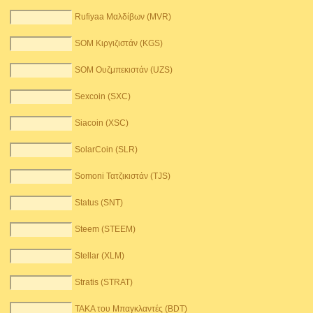
Rufiyaa Μαλδίβων (MVR)
SOM Κιργιζιστάν (KGS)
SOM Ουζμπεκιστάν (UZS)
Sexcoin (SXC)
Siacoin (XSC)
SolarCoin (SLR)
Somoni Τατζικιστάν (TJS)
Status (SNT)
Steem (STEEM)
Stellar (XLM)
Stratis (STRAT)
TAKA του Μπαγκλαντές (BDT)