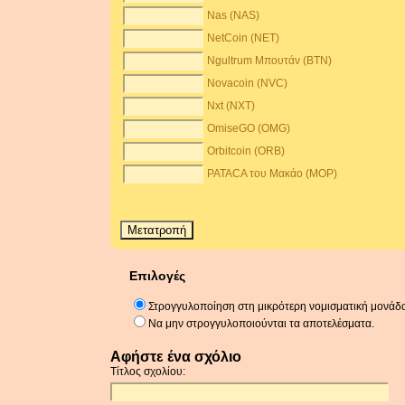
Nas (NAS)
NetCoin (NET)
Ngultrum Μπουτάν (BTN)
Novacoin (NVC)
Nxt (NXT)
OmiseGO (OMG)
Orbitcoin (ORB)
PATACA του Μακάο (MOP)
Επιλογές
Στρογγυλοποίηση στη μικρότερη νομισματική μονάδ
Να μην στρογγυλοποιούνται τα αποτελέσματα.
Αφήστε ένα σχόλιο
Τίτλος σχολίου: