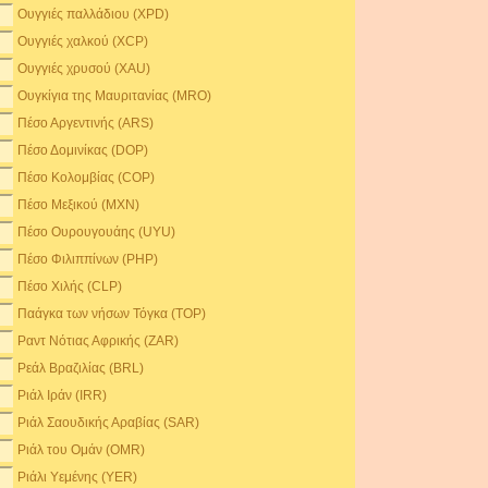
Ουγγιές παλλάδιου (XPD)
Ουγγιές χαλκού (XCP)
Ουγγιές χρυσού (XAU)
Ουγκίγια της Μαυριτανίας (MRO)
Πέσο Αργεντινής (ARS)
Πέσο Δομινίκας (DOP)
Πέσο Κολομβίας (COP)
Πέσο Μεξικού (MXN)
Πέσο Ουρουγουάης (UYU)
Πέσο Φιλιππίνων (PHP)
Πέσο Χιλής (CLP)
Παάγκα των νήσων Τόγκα (TOP)
Ραντ Νότιας Αφρικής (ZAR)
Ρεάλ Βραζιλίας (BRL)
Ριάλ Ιράν (IRR)
Ριάλ Σαουδικής Αραβίας (SAR)
Ριάλ του Ομάν (OMR)
Ριάλι Υεμένης (YER)