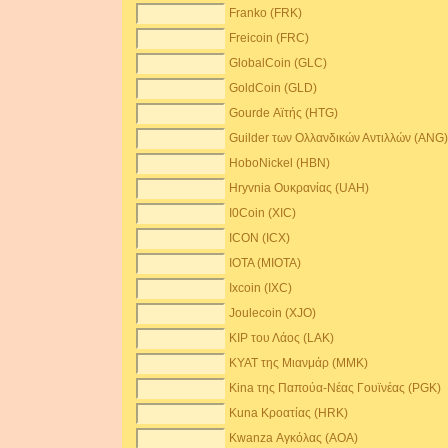
Franko (FRK)
Freicoin (FRC)
GlobalCoin (GLC)
GoldCoin (GLD)
Gourde Αϊτής (HTG)
Guilder των Ολλανδικών Αντιλλών (ANG
HoboNickel (HBN)
Hryvnia Ουκρανίας (UAH)
I0Coin (XIC)
ICON (ICX)
IOTA (MIOTA)
Ixcoin (IXC)
Joulecoin (XJO)
KIP του Λάος (LAK)
KYAT της Μιανμάρ (MMK)
Kina της Παπούα-Νέας Γουϊνέας (PGK)
Kuna Κροατίας (HRK)
Kwanza Αγκόλας (AOA)