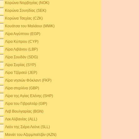
Κορώνα Νορβηγίας (NOK)
Κορώνα Σουηδίας (SEK)
Κορώνα Τσεχίας (CZK)
Κουάτσα του Μαλάουι (MWK)
Λίρα Αιγύπτου (EGP)
Λίρα Κύπρου (CYP)
Λίρα Λιβάνου (LBP)
Λίρα Σουδάν (SDG)
Λίρα Συρίας (SYP)
Λίρα Τζέρσεϋ (JEP)
Λίρα νησιών Φόκλαντ (FKP)
Λίρα στερλίνα (GBP)
Λίρα της Αγίας Ελένης (SHP)
Λίρα του Γιβραλτάρ (GIP)
Λεβ Βουλγαρίας (BGN)
Λεκ Αλβανίας (ALL)
Λεόν της Σιέρα Λεόνε (SLL)
Μανάτ του Αζερμπαϊτζάν (AZN)