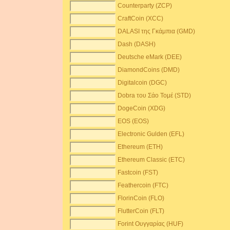
Counterparty (ZCP)
CraftCoin (XCC)
DALASI της Γκάμπια (GMD)
Dash (DASH)
Deutsche eMark (DEE)
DiamondCoins (DMD)
Digitalcoin (DGC)
Dobra του Σάο Τομέ (STD)
DogeCoin (XDG)
EOS (EOS)
Electronic Gulden (EFL)
Ethereum (ETH)
Ethereum Classic (ETC)
Fastcoin (FST)
Feathercoin (FTC)
FlorinCoin (FLO)
FlutterCoin (FLT)
Forint Ουγγαρίας (HUF)