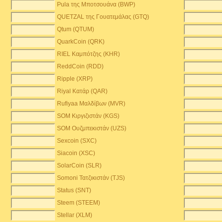
Pula της Μποτσουάνα (BWP)
QUETZAL της Γουατεμάλας (GTQ)
Qtum (QTUM)
QuarkCoin (QRK)
RIEL Καμπότζης (KHR)
ReddCoin (RDD)
Ripple (XRP)
Riyal Κατάρ (QAR)
Rufiyaa Μαλδίβων (MVR)
SOM Κιργιζιστάν (KGS)
SOM Ουζμπεκιστάν (UZS)
Sexcoin (SXC)
Siacoin (XSC)
SolarCoin (SLR)
Somoni Τατζικιστάν (TJS)
Status (SNT)
Steem (STEEM)
Stellar (XLM)