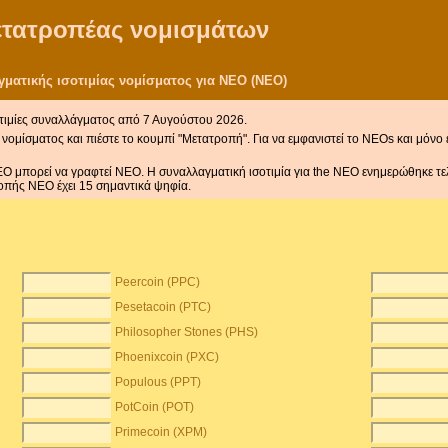
μετατροπέας νομισμάτων
ματικής ισοτιμίας νομίσματος για NEO (NEO)
τιμίες συναλλάγματος από 7 Αυγούστου 2026.
νομίσματος και πιέστε το κουμπί "Μετατροπή". Για να εμφανιστεί το NEOs και μόνο 
EO μπορεί να γραφτεί NEO. Η συναλλαγματική ισοτιμία για the NEO ενημερώθηκε τε
οπής NEO έχει 15 σημαντικά ψηφία.
Peercoin (PPC)
Pesetacoin (PTC)
Philosopher Stones (PHS)
Phoenixcoin (PXC)
Populous (PPT)
PotCoin (POT)
Primecoin (XPM)