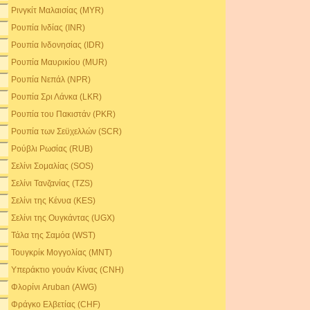
Ρινγκίτ Μαλαισίας (MYR)
Ρουπία Ινδίας (INR)
Ρουπία Ινδονησίας (IDR)
Ρουπία Μαυρικίου (MUR)
Ρουπία Νεπάλ (NPR)
Ρουπία Σρι Λάνκα (LKR)
Ρουπία του Πακιστάν (PKR)
Ρουπία των Σεϋχελλών (SCR)
Ρούβλι Ρωσίας (RUB)
Σελίνι Σομαλίας (SOS)
Σελίνι Τανζανίας (TZS)
Σελίνι της Κένυα (KES)
Σελίνι της Ουγκάντας (UGX)
Τάλα της Σαμόα (WST)
Τουγκρίκ Μογγολίας (MNT)
Υπεράκτιο γουάν Κίνας (CNH)
Φλορίνι Aruban (AWG)
Φράγκο Ελβετίας (CHF)