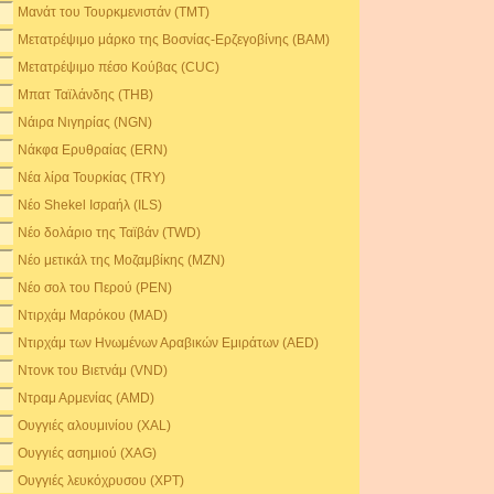
Μανάτ του Τουρκμενιστάν (TMT)
Μετατρέψιμο μάρκο της Βοσνίας-Ερζεγοβίνης (BAM)
Μετατρέψιμο πέσο Κούβας (CUC)
Μπατ Ταϊλάνδης (THB)
Νάιρα Νιγηρίας (NGN)
Νάκφα Ερυθραίας (ERN)
Νέα λίρα Τουρκίας (TRY)
Νέο Shekel Ισραήλ (ILS)
Νέο δολάριο της Ταϊβάν (TWD)
Νέο μετικάλ της Μοζαμβίκης (MZN)
Νέο σολ του Περού (PEN)
Ντιρχάμ Μαρόκου (MAD)
Ντιρχάμ των Ηνωμένων Αραβικών Εμιράτων (AED)
Ντονκ του Βιετνάμ (VND)
Ντραμ Αρμενίας (AMD)
Ουγγιές αλουμινίου (XAL)
Ουγγιές ασημιού (XAG)
Ουγγιές λευκόχρυσου (XPT)