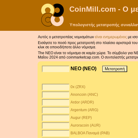
CoinMill.com - Ο 
Υπολογιστής μετατροπής συναλλαγ
Αυτός ο μετατροπέας νομισμάτων
είναι ενημερωμένος
με ισο
Εισάγετε το ποσό προς μετατροπή στο πλαίσιο αριστερά του 
κλικ σε οποιοδήποτε άλλο νόμισμα.
The NEO είναι το νόμισμα σε καμία χώρα. Το σύμβολο για N
Μαΐου 2024 από coinmarketcap.com. Ο συντελεστής μετατρ
NEO (NEO)
0x (ZRX)
Anoncoin (ANC)
Ardor (ARDR)
Argentum (ARG)
Augur (REP)
Auroracoin (AUR)
BALBOA Παναμά (PAB)