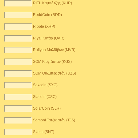
RIEL Καμπότζης (KHR)
ReddCoin (RDD)
Ripple (XRP)
Riyal Κατάρ (QAR)
Rufiyaa Μαλδίβων (MVR)
SOM Κιργιζιστάν (KGS)
SOM Ουζμπεκιστάν (UZS)
Sexcoin (SXC)
Siacoin (XSC)
SolarCoin (SLR)
Somoni Τατζικιστάν (TJS)
Status (SNT)