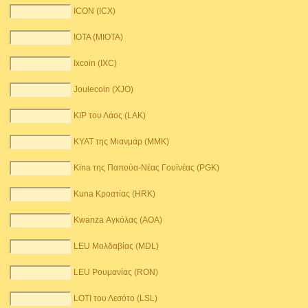
ICON (ICX)
IOTA (MIOTA)
Ixcoin (IXC)
Joulecoin (XJO)
KIP του Λάος (LAK)
KYAT της Μιανμάρ (MMK)
Kina της Παπούα-Νέας Γουϊνέας (PGK)
Kuna Κροατίας (HRK)
Kwanza Αγκόλας (AOA)
LEU Μολδαβίας (MDL)
LEU Ρουμανίας (RON)
LOTI του Λεσότο (LSL)