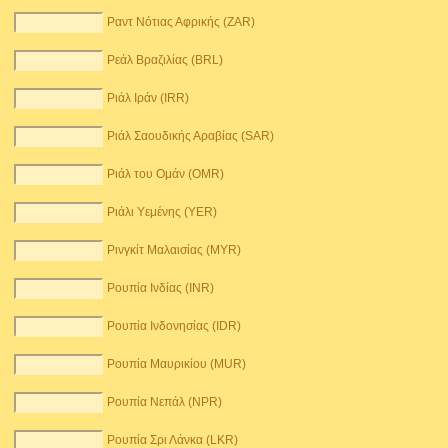
Ραντ Νότιας Αφρικής (ZAR)
Ρεάλ Βραζιλίας (BRL)
Ριάλ Ιράν (IRR)
Ριάλ Σαουδικής Αραβίας (SAR)
Ριάλ του Ομάν (OMR)
Ριάλι Υεμένης (YER)
Ρινγκίτ Μαλαισίας (MYR)
Ρουπία Ινδίας (INR)
Ρουπία Ινδονησίας (IDR)
Ρουπία Μαυρικίου (MUR)
Ρουπία Νεπάλ (NPR)
Ρουπία Σρι Λάνκα (LKR)