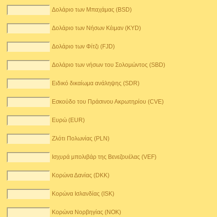
Δολάριο των Μπαχάμας (BSD)
Δολάριο των Νήσων Κέιμαν (KYD)
Δολάριο των Φίτζι (FJD)
Δολάριο των νήσων του Σολομώντος (SBD)
Ειδικό δικαίωμα ανάληψης (SDR)
Εσκούδο του Πράσινου Ακρωτηρίου (CVE)
Ευρώ (EUR)
Ζλότι Πολωνίας (PLN)
Ισχυρά μπολιβάρ της Βενεζουέλας (VEF)
Κορώνα Δανίας (DKK)
Κορώνα Ισλανδίας (ISK)
Κορώνα Νορβηγίας (NOK)