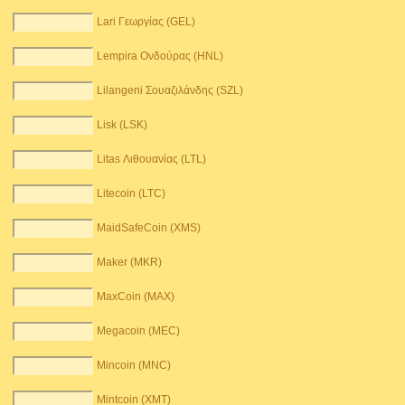
Lari Γεωργίας (GEL)
Lempira Ονδούρας (HNL)
Lilangeni Σουαζιλάνδης (SZL)
Lisk (LSK)
Litas Λιθουανίας (LTL)
Litecoin (LTC)
MaidSafeCoin (XMS)
Maker (MKR)
MaxCoin (MAX)
Megacoin (MEC)
Mincoin (MNC)
Mintcoin (XMT)