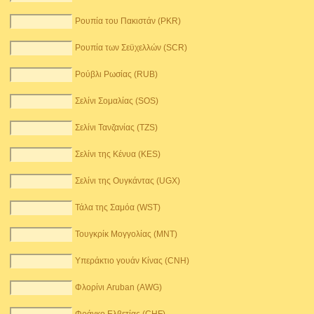
Ρουπία του Πακιστάν (PKR)
Ρουπία των Σεϋχελλών (SCR)
Ρούβλι Ρωσίας (RUB)
Σελίνι Σομαλίας (SOS)
Σελίνι Τανζανίας (TZS)
Σελίνι της Κένυα (KES)
Σελίνι της Ουγκάντας (UGX)
Τάλα της Σαμόα (WST)
Τουγκρίκ Μογγολίας (MNT)
Υπεράκτιο γουάν Κίνας (CNH)
Φλορίνι Aruban (AWG)