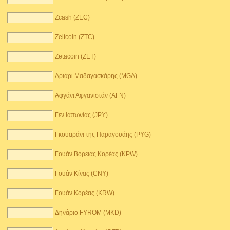
Zcash (ZEC)
Zeitcoin (ZTC)
Zetacoin (ZET)
Αριάρι Μαδαγασκάρης (MGA)
Αφγάνι Αφγανιστάν (AFN)
Γεν Ιαπωνίας (JPY)
Γκουαράνι της Παραγουάης (PYG)
Γουάν Βόρειας Κορέας (KPW)
Γουάν Κίνας (CNY)
Γουάν Κορέας (KRW)
Δηνάριο FYROM (MKD)