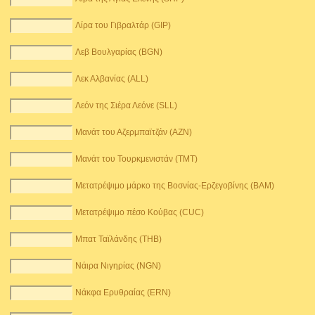
Λίρα του Γιβραλτάρ (GIP)
Λεβ Βουλγαρίας (BGN)
Λεκ Αλβανίας (ALL)
Λεόν της Σιέρα Λεόνε (SLL)
Μανάτ του Αζερμπαϊτζάν (AZN)
Μανάτ του Τουρκμενιστάν (TMT)
Μετατρέψιμο μάρκο της Βοσνίας-Ερζεγοβίνης (BAM)
Μετατρέψιμο πέσο Κούβας (CUC)
Μπατ Ταϊλάνδης (THB)
Νάιρα Νιγηρίας (NGN)
Νάκφα Ερυθραίας (ERN)