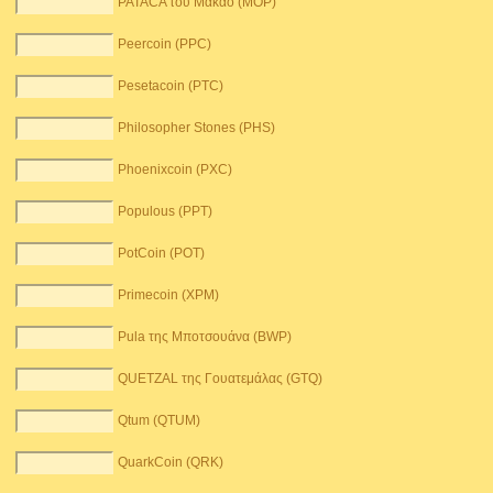
PATACA του Μακάο (MOP)
Peercoin (PPC)
Pesetacoin (PTC)
Philosopher Stones (PHS)
Phoenixcoin (PXC)
Populous (PPT)
PotCoin (POT)
Primecoin (XPM)
Pula της Μποτσουάνα (BWP)
QUETZAL της Γουατεμάλας (GTQ)
Qtum (QTUM)
QuarkCoin (QRK)