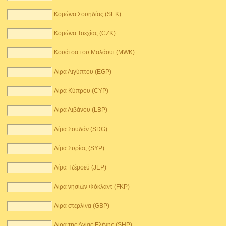
Κορώνα Σουηδίας (SEK)
Κορώνα Τσεχίας (CZK)
Κουάτσα του Μαλάουι (MWK)
Λίρα Αιγύπτου (EGP)
Λίρα Κύπρου (CYP)
Λίρα Λιβάνου (LBP)
Λίρα Σουδάν (SDG)
Λίρα Συρίας (SYP)
Λίρα Τζέρσεϋ (JEP)
Λίρα νησιών Φόκλαντ (FKP)
Λίρα στερλίνα (GBP)
Λίρα της Αγίας Ελένης (SHP)