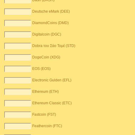
Dash (DASH)
Deutsche eMark (DEE)
DiamondCoins (DMD)
Digitalcoin (DGC)
Dobra του Σάο Τομέ (STD)
DogeCoin (XDG)
EOS (EOS)
Electronic Gulden (EFL)
Ethereum (ETH)
Ethereum Classic (ETC)
Fastcoin (FST)
Feathercoin (FTC)