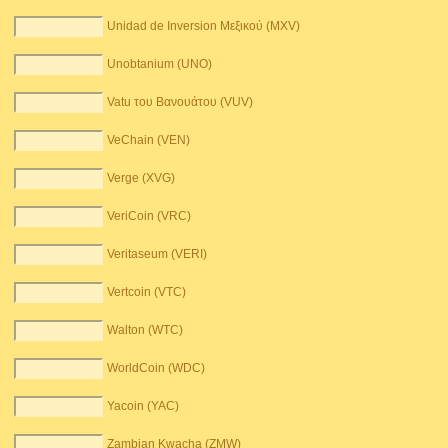
Unidad de Inversion Μεξικού (MXV)
Unobtanium (UNO)
Vatu του Βανουάτου (VUV)
VeChain (VEN)
Verge (XVG)
VeriCoin (VRC)
Veritaseum (VERI)
Vertcoin (VTC)
Walton (WTC)
WorldCoin (WDC)
Yacoin (YAC)
Zambian Kwacha (ZMW)