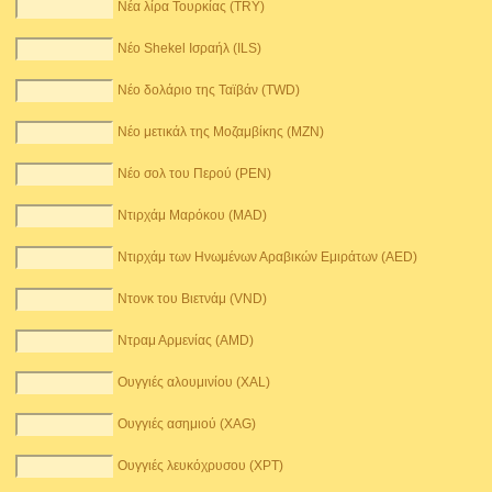
Νέα λίρα Τουρκίας (TRY)
Νέο Shekel Ισραήλ (ILS)
Νέο δολάριο της Ταϊβάν (TWD)
Νέο μετικάλ της Μοζαμβίκης (MZN)
Νέο σολ του Περού (PEN)
Ντιρχάμ Μαρόκου (MAD)
Ντιρχάμ των Ηνωμένων Αραβικών Εμιράτων (AED)
Ντονκ του Βιετνάμ (VND)
Ντραμ Αρμενίας (AMD)
Ουγγιές αλουμινίου (XAL)
Ουγγιές ασημιού (XAG)
Ουγγιές λευκόχρυσου (XPT)