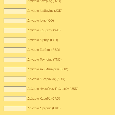
Δηνάριο Αλγερίας (DZD)
Δηνάριο Ιορδανίας (JOD)
Δηνάριο Ιράκ (IQD)
Δηνάριο Κουβέιτ (KWD)
Δηνάριο Λιβύης (LYD)
Δηνάριο Σερβίας (RSD)
Δηνάριο Τυνησίας (TND)
Δηνάριο του Μπαχρέιν (BHD)
Δολάριο Αυστραλίας (AUD)
Δολάριο Ηνωμένων Πολιτειών (USD)
Δολάριο Καναδά (CAD)
Δολάριο Λιβερίας (LRD)