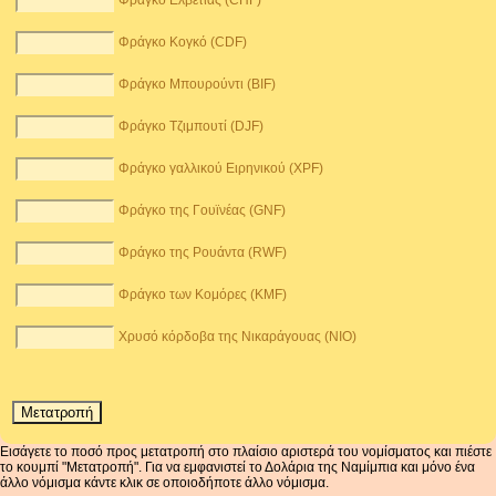
Φράγκο Ελβετίας (CHF)
Φράγκο Κογκό (CDF)
Φράγκο Μπουρούντι (BIF)
Φράγκο Τζιμπουτί (DJF)
Φράγκο γαλλικού Ειρηνικού (XPF)
Φράγκο της Γουϊνέας (GNF)
Φράγκο της Ρουάντα (RWF)
Φράγκο των Κομόρες (KMF)
Χρυσό κόρδοβα της Νικαράγουας (NIO)
Εισάγετε το ποσό προς μετατροπή στο πλαίσιο αριστερά του νομίσματος και πιέστε
το κουμπί "Μετατροπή". Για να εμφανιστεί το Δολάρια της Ναμίμπια και μόνο ένα
άλλο νόμισμα κάντε κλικ σε οποιοδήποτε άλλο νόμισμα.