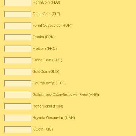
FlorinCoin (FLO)
FlutterCoin (FLT)
Forint Ουγγαρίας (HUF)
Franko (FRK)
Freicoin (FRC)
GlobalCoin (GLC)
GoldCoin (GLD)
Gourde Αϊτής (HTG)
Guilder των Ολλανδικών Αντιλλών (ANG)
HoboNickel (HBN)
Hryvnia Ουκρανίας (UAH)
I0Coin (XIC)