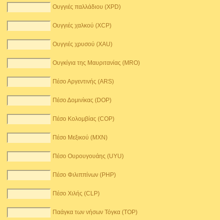
Ουγγιές παλλάδιου (XPD)
Ουγγιές χαλκού (XCP)
Ουγγιές χρυσού (XAU)
Ουγκίγια της Μαυριτανίας (MRO)
Πέσο Αργεντινής (ARS)
Πέσο Δομινίκας (DOP)
Πέσο Κολομβίας (COP)
Πέσο Μεξικού (MXN)
Πέσο Ουρουγουάης (UYU)
Πέσο Φιλιππίνων (PHP)
Πέσο Χιλής (CLP)
Παάγκα των νήσων Τόγκα (TOP)