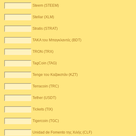
Steem (STEEM)
Stellar (XLM)
Stratis (STRAT)
TAKA του Μπαγκλαντές (BDT)
TRON (TRX)
TagCoin (TAG)
Tenge του Καζακστάν (KZT)
Terracoin (TRC)
Tether (USDT)
Tickets (TIX)
Tigercoin (TGC)
Unidad de Fomento της Χιλής (CLF)