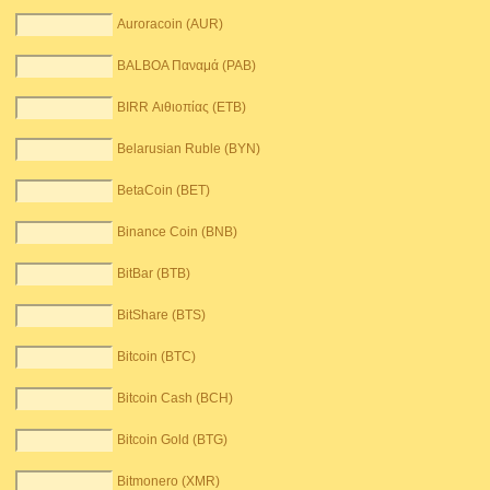
Auroracoin (AUR)
BALBOA Παναμά (PAB)
BIRR Αιθιοπίας (ETB)
Belarusian Ruble (BYN)
BetaCoin (BET)
Binance Coin (BNB)
BitBar (BTB)
BitShare (BTS)
Bitcoin (BTC)
Bitcoin Cash (BCH)
Bitcoin Gold (BTG)
Bitmonero (XMR)