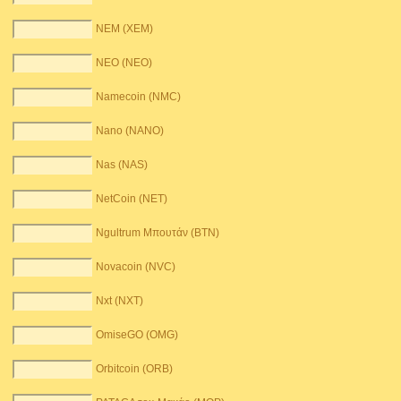
NEM (XEM)
NEO (NEO)
Namecoin (NMC)
Nano (NANO)
Nas (NAS)
NetCoin (NET)
Ngultrum Μπουτάν (BTN)
Novacoin (NVC)
Nxt (NXT)
OmiseGO (OMG)
Orbitcoin (ORB)