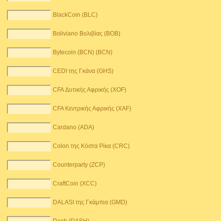
BlackCoin (BLC)
Boliviano Βολιβίας (BOB)
Bytecoin (BCN) (BCN)
CEDI της Γκάνα (GHS)
CFA Δυτικής Αφρικής (XOF)
CFA Κεντρικής Αφρικής (XAF)
Cardano (ADA)
Colon της Κόστα Ρίκα (CRC)
Counterparty (ZCP)
CraftCoin (XCC)
DALASI της Γκάμπια (GMD)