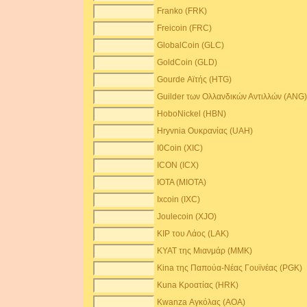
Franko (FRK)
Freicoin (FRC)
GlobalCoin (GLC)
GoldCoin (GLD)
Gourde Αϊτής (HTG)
Guilder των Ολλανδικών Αντιλλών (ANG
HoboNickel (HBN)
Hryvnia Ουκρανίας (UAH)
I0Coin (XIC)
ICON (ICX)
IOTA (MIOTA)
Ixcoin (IXC)
Joulecoin (XJO)
KIP του Λάος (LAK)
KYAT της Μιανμάρ (MMK)
Kina της Παπούα-Νέας Γουϊνέας (PGK)
Kuna Κροατίας (HRK)
Kwanza Αγκόλας (AOA)