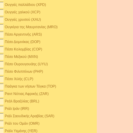
Ουγγιές παλλάδιου (XPD)
Ουγγιές χαλκού (XCP)
Ουγγιές χρυσού (XAU)
Ουγκίγια της Μαυριτανίας (MRO)
Πέσο Αργεντινής (ARS)
Πέσο Δομινίκας (DOP)
Πέσο Κολομβίας (COP)
Πέσο Μεξικού (MXN)
Πέσο Ουρουγουάης (UYU)
Πέσο Φιλιππίνων (PHP)
Πέσο Χιλής (CLP)
Παάγκα των νήσων Τόγκα (TOP)
Ραντ Νότιας Αφρικής (ZAR)
Ρεάλ Βραζιλίας (BRL)
Ριάλ Ιράν (IRR)
Ριάλ Σαουδικής Αραβίας (SAR)
Ριάλ του Ομάν (OMR)
Ριάλι Υεμένης (YER)