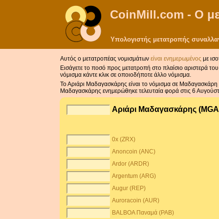
CoinMill.com - Ο 
Υπολογιστής μετατροπής συναλλαγ
Αυτός ο μετατροπέας νομισμάτων
είναι ενημερωμένος
με ισο
Εισάγετε το ποσό προς μετατροπή στο πλαίσιο αριστερά του 
νόμισμα κάντε κλικ σε οποιοδήποτε άλλο νόμισμα.
Το Αριάρι Μαδαγασκάρης είναι το νόμισμα σε Μαδαγασκάρη 
Μαδαγασκάρης ενημερώθηκε τελευταία φορά στις 6 Αυγούστ
Αριάρι Μαδαγασκάρης (MG
0x (ZRX)
Anoncoin (ANC)
Ardor (ARDR)
Argentum (ARG)
Augur (REP)
Auroracoin (AUR)
BALBOA Παναμά (PAB)