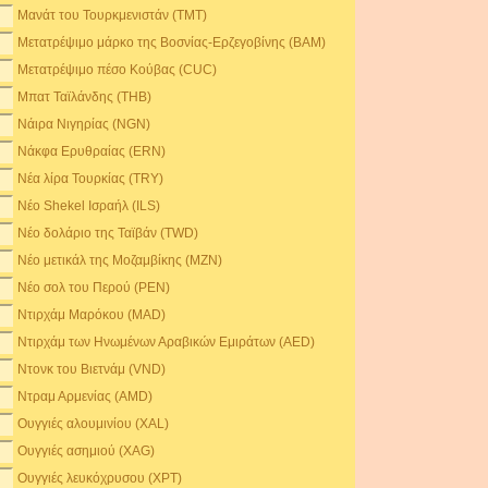
Μανάτ του Τουρκμενιστάν (TMT)
Μετατρέψιμο μάρκο της Βοσνίας-Ερζεγοβίνης (BAM)
Μετατρέψιμο πέσο Κούβας (CUC)
Μπατ Ταϊλάνδης (THB)
Νάιρα Νιγηρίας (NGN)
Νάκφα Ερυθραίας (ERN)
Νέα λίρα Τουρκίας (TRY)
Νέο Shekel Ισραήλ (ILS)
Νέο δολάριο της Ταϊβάν (TWD)
Νέο μετικάλ της Μοζαμβίκης (MZN)
Νέο σολ του Περού (PEN)
Ντιρχάμ Μαρόκου (MAD)
Ντιρχάμ των Ηνωμένων Αραβικών Εμιράτων (AED)
Ντονκ του Βιετνάμ (VND)
Ντραμ Αρμενίας (AMD)
Ουγγιές αλουμινίου (XAL)
Ουγγιές ασημιού (XAG)
Ουγγιές λευκόχρυσου (XPT)