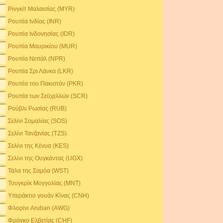
Ρινγκίτ Μαλαισίας (MYR)
Ρουπία Ινδίας (INR)
Ρουπία Ινδονησίας (IDR)
Ρουπία Μαυρικίου (MUR)
Ρουπία Νεπάλ (NPR)
Ρουπία Σρι Λάνκα (LKR)
Ρουπία του Πακιστάν (PKR)
Ρουπία των Σεϋχελλών (SCR)
Ρούβλι Ρωσίας (RUB)
Σελίνι Σομαλίας (SOS)
Σελίνι Τανζανίας (TZS)
Σελίνι της Κένυα (KES)
Σελίνι της Ουγκάντας (UGX)
Τάλα της Σαμόα (WST)
Τουγκρίκ Μογγολίας (MNT)
Υπεράκτιο γουάν Κίνας (CNH)
Φλορίνι Aruban (AWG)
Φράγκο Ελβετίας (CHF)