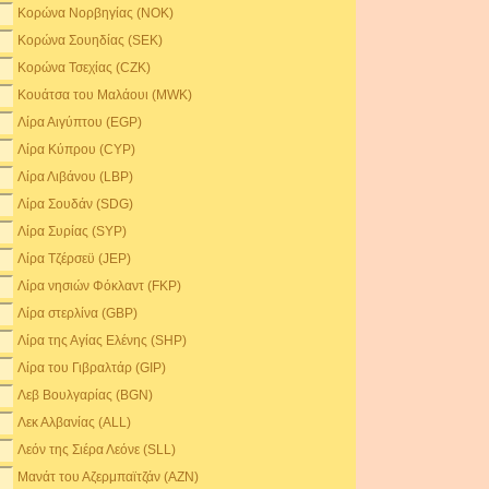
Κορώνα Νορβηγίας (NOK)
Κορώνα Σουηδίας (SEK)
Κορώνα Τσεχίας (CZK)
Κουάτσα του Μαλάουι (MWK)
Λίρα Αιγύπτου (EGP)
Λίρα Κύπρου (CYP)
Λίρα Λιβάνου (LBP)
Λίρα Σουδάν (SDG)
Λίρα Συρίας (SYP)
Λίρα Τζέρσεϋ (JEP)
Λίρα νησιών Φόκλαντ (FKP)
Λίρα στερλίνα (GBP)
Λίρα της Αγίας Ελένης (SHP)
Λίρα του Γιβραλτάρ (GIP)
Λεβ Βουλγαρίας (BGN)
Λεκ Αλβανίας (ALL)
Λεόν της Σιέρα Λεόνε (SLL)
Μανάτ του Αζερμπαϊτζάν (AZN)