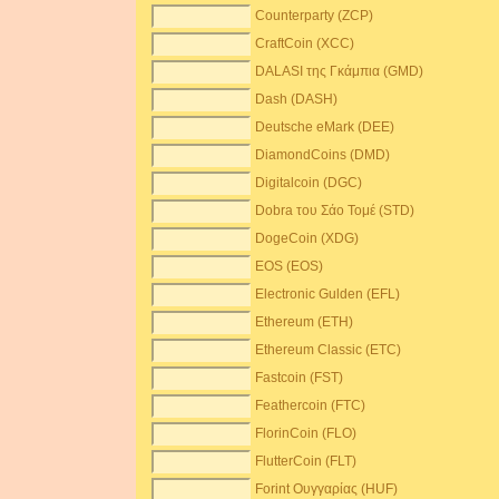
Counterparty (ZCP)
CraftCoin (XCC)
DALASI της Γκάμπια (GMD)
Dash (DASH)
Deutsche eMark (DEE)
DiamondCoins (DMD)
Digitalcoin (DGC)
Dobra του Σάο Τομέ (STD)
DogeCoin (XDG)
EOS (EOS)
Electronic Gulden (EFL)
Ethereum (ETH)
Ethereum Classic (ETC)
Fastcoin (FST)
Feathercoin (FTC)
FlorinCoin (FLO)
FlutterCoin (FLT)
Forint Ουγγαρίας (HUF)