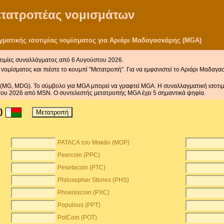
μετατροπέας νομισμάτων
ματικής ισοτιμίας νομίσματος για Αριάρι Μαδαγασκάρης (MGA)
τιμίες συναλλάγματος από 6 Αυγούστου 2026.
νομίσματος και πιέστε το κουμπί "Μετατροπή". Για να εμφανιστεί το Αριάρι Μαδαγα
(MG, MDG). Το σύμβολο για MGA μπορεί να γραφτεί MGA. Η συναλλαγματική ισοτιμί
ου 2026 από MSN. Ο συντελεστής μετατροπής MGA έχει 5 σημαντικά ψηφία.
A)
PATACA του Μακάο (MOP)
Peercoin (PPC)
Pesetacoin (PTC)
Philosopher Stones (PHS)
Phoenixcoin (PXC)
Populous (PPT)
PotCoin (POT)