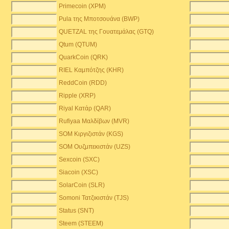
Primecoin (XPM)
Pula της Μποτσουάνα (BWP)
QUETZAL της Γουατεμάλας (GTQ)
Qtum (QTUM)
QuarkCoin (QRK)
RIEL Καμπότζης (KHR)
ReddCoin (RDD)
Ripple (XRP)
Riyal Κατάρ (QAR)
Rufiyaa Μαλδίβων (MVR)
SOM Κιργιζιστάν (KGS)
SOM Ουζμπεκιστάν (UZS)
Sexcoin (SXC)
Siacoin (XSC)
SolarCoin (SLR)
Somoni Τατζικιστάν (TJS)
Status (SNT)
Steem (STEEM)