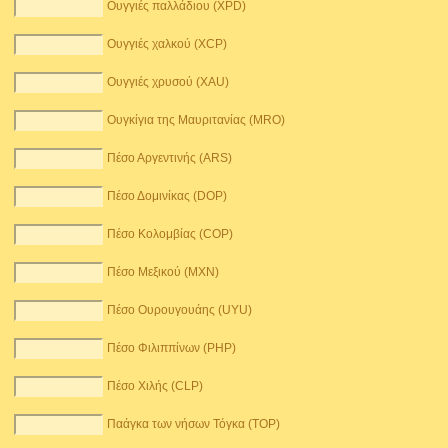
Ουγγιές παλλάδιου (XPD)
Ουγγιές χαλκού (XCP)
Ουγγιές χρυσού (XAU)
Ουγκίγια της Μαυριτανίας (MRO)
Πέσο Αργεντινής (ARS)
Πέσο Δομινίκας (DOP)
Πέσο Κολομβίας (COP)
Πέσο Μεξικού (MXN)
Πέσο Ουρουγουάης (UYU)
Πέσο Φιλιππίνων (PHP)
Πέσο Χιλής (CLP)
Παάγκα των νήσων Τόγκα (TOP)