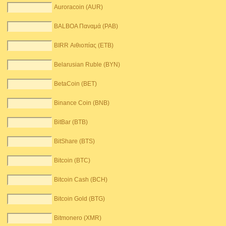
Auroracoin (AUR)
BALBOA Παναμά (PAB)
BIRR Αιθιοπίας (ETB)
Belarusian Ruble (BYN)
BetaCoin (BET)
Binance Coin (BNB)
BitBar (BTB)
BitShare (BTS)
Bitcoin (BTC)
Bitcoin Cash (BCH)
Bitcoin Gold (BTG)
Bitmonero (XMR)