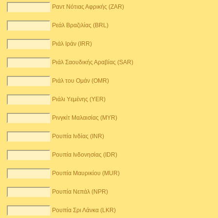
Ραντ Νότιας Αφρικής (ZAR)
Ρεάλ Βραζιλίας (BRL)
Ριάλ Ιράν (IRR)
Ριάλ Σαουδικής Αραβίας (SAR)
Ριάλ του Ομάν (OMR)
Ριάλι Υεμένης (YER)
Ρινγκίτ Μαλαισίας (MYR)
Ρουπία Ινδίας (INR)
Ρουπία Ινδονησίας (IDR)
Ρουπία Μαυρικίου (MUR)
Ρουπία Νεπάλ (NPR)
Ρουπία Σρι Λάνκα (LKR)