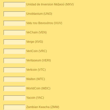
Unidad de Inversion Μεξικού (MXV)
Unobtanium (UNO)
Vatu του Βανουάτου (VUV)
VeChain (VEN)
Verge (XVG)
VeriCoin (VRC)
Veritaseum (VERI)
Vertcoin (VTC)
Walton (WTC)
WorldCoin (WDC)
Yacoin (YAC)
Zambian Kwacha (ZMW)