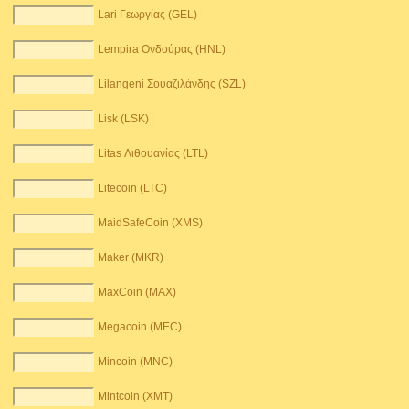
Lari Γεωργίας (GEL)
Lempira Ονδούρας (HNL)
Lilangeni Σουαζιλάνδης (SZL)
Lisk (LSK)
Litas Λιθουανίας (LTL)
Litecoin (LTC)
MaidSafeCoin (XMS)
Maker (MKR)
MaxCoin (MAX)
Megacoin (MEC)
Mincoin (MNC)
Mintcoin (XMT)