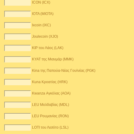
ICON (ICX)
IOTA (MIOTA)
Ixcoin (IXC)
Joulecoin (XJO)
KIP του Λάος (LAK)
KYAT της Μιανμάρ (MMK)
Kina της Παπούα-Νέας Γουϊνέας (PGK)
Kuna Κροατίας (HRK)
Kwanza Αγκόλας (AOA)
LEU Μολδαβίας (MDL)
LEU Ρουμανίας (RON)
LOTI του Λεσότο (LSL)