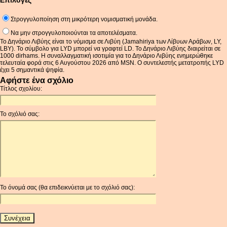
Επιλογές
Στρογγυλοποίηση στη μικρότερη νομισματική μονάδα.
Να μην στρογγυλοποιούνται τα αποτελέσματα.
Το Δηνάριο Λιβύης είναι το νόμισμα σε Λιβύη (Jamahiriya των Λίβυων Αράβων, LY,
LBY). Το σύμβολο για LYD μπορεί να γραφτεί LD. Το Δηνάριο Λιβύης διαιρείται σε
1000 dirhams. Η συναλλαγματική ισοτιμία για το Δηνάριο Λιβύης ενημερώθηκε
τελευταία φορά στις 6 Αυγούστου 2026 από MSN. Ο συντελεστής μετατροπής LYD
έχει 5 σημαντικά ψηφία.
Αφήστε ένα σχόλιο
Τίτλος σχολίου:
Το σχόλιό σας:
Το όνομά σας (θα επιδεικνύεται με το σχόλιό σας):