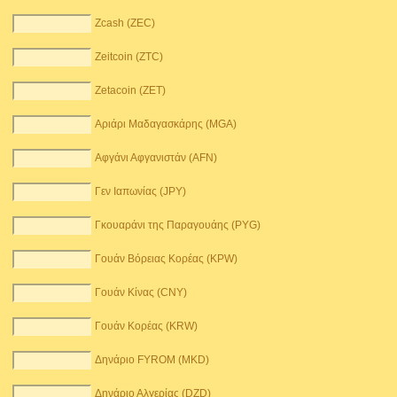
Zcash (ZEC)
Zeitcoin (ZTC)
Zetacoin (ZET)
Αριάρι Μαδαγασκάρης (MGA)
Αφγάνι Αφγανιστάν (AFN)
Γεν Ιαπωνίας (JPY)
Γκουαράνι της Παραγουάης (PYG)
Γουάν Βόρειας Κορέας (KPW)
Γουάν Κίνας (CNY)
Γουάν Κορέας (KRW)
Δηνάριο FYROM (MKD)
Δηνάριο Αλγερίας (DZD)