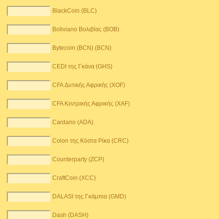
BlackCoin (BLC)
Boliviano Βολιβίας (BOB)
Bytecoin (BCN) (BCN)
CEDI της Γκάνα (GHS)
CFA Δυτικής Αφρικής (XOF)
CFA Κεντρικής Αφρικής (XAF)
Cardano (ADA)
Colon της Κόστα Ρίκα (CRC)
Counterparty (ZCP)
CraftCoin (XCC)
DALASI της Γκάμπια (GMD)
Dash (DASH)