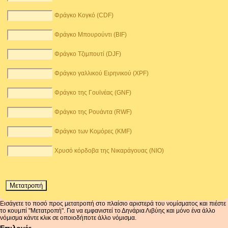
Φράγκο Κογκό (CDF)
Φράγκο Μπουρούντι (BIF)
Φράγκο Τζιμπουτί (DJF)
Φράγκο γαλλικού Ειρηνικού (XPF)
Φράγκο της Γουϊνέας (GNF)
Φράγκο της Ρουάντα (RWF)
Φράγκο των Κομόρες (KMF)
Χρυσό κόρδοβα της Νικαράγουας (NIO)
Εισάγετε το ποσό προς μετατροπή στο πλαίσιο αριστερά του νομίσματος και πιέστε
το κουμπί "Μετατροπή". Για να εμφανιστεί το Δηνάρια Λιβύης και μόνο ένα άλλο
νόμισμα κάντε κλικ σε οποιοδήποτε άλλο νόμισμα.