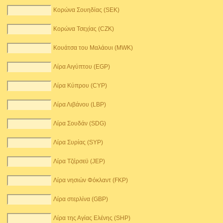
Κορώνα Σουηδίας (SEK)
Κορώνα Τσεχίας (CZK)
Κουάτσα του Μαλάουι (MWK)
Λίρα Αιγύπτου (EGP)
Λίρα Κύπρου (CYP)
Λίρα Λιβάνου (LBP)
Λίρα Σουδάν (SDG)
Λίρα Συρίας (SYP)
Λίρα Τζέρσεϋ (JEP)
Λίρα νησιών Φόκλαντ (FKP)
Λίρα στερλίνα (GBP)
Λίρα της Αγίας Ελένης (SHP)