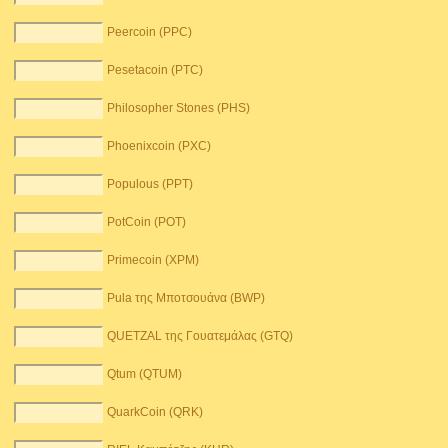
Peercoin (PPC)
Pesetacoin (PTC)
Philosopher Stones (PHS)
Phoenixcoin (PXC)
Populous (PPT)
PotCoin (POT)
Primecoin (XPM)
Pula της Μποτσουάνα (BWP)
QUETZAL της Γουατεμάλας (GTQ)
Qtum (QTUM)
QuarkCoin (QRK)