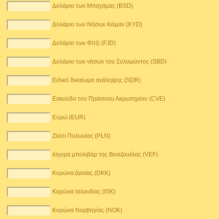
Δολάριο των Μπαχάμας (BSD)
Δολάριο των Νήσων Κέιμαν (KYD)
Δολάριο των Φίτζι (FJD)
Δολάριο των νήσων του Σολομώντος (SBD)
Ειδικό δικαίωμα ανάληψης (SDR)
Εσκούδο του Πράσινου Ακρωτηρίου (CVE)
Ευρώ (EUR)
Ζλότι Πολωνίας (PLN)
Ισχυρά μπολιβάρ της Βενεζουέλας (VEF)
Κορώνα Δανίας (DKK)
Κορώνα Ισλανδίας (ISK)
Κορώνα Νορβηγίας (NOK)