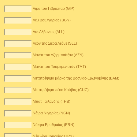
Λίρα του Γιβραλτάρ (GIP)
Λεβ Βουλγαρίας (BGN)
Λεκ Αλβανίας (ALL)
Λεόν της Σιέρα Λεόνε (SLL)
Μανάτ του Αζερμπαϊτζάν (AZN)
Μανάτ του Τουρκμενιστάν (TMT)
Μετατρέψιμο μάρκο της Βοσνίας-Ερζεγοβίνης (BAM)
Μετατρέψιμο πέσο Κούβας (CUC)
Μπατ Ταϊλάνδης (THB)
Νάιρα Νιγηρίας (NGN)
Νάκφα Ερυθραίας (ERN)
Νέα λίρα Τουρκίας (TRY)