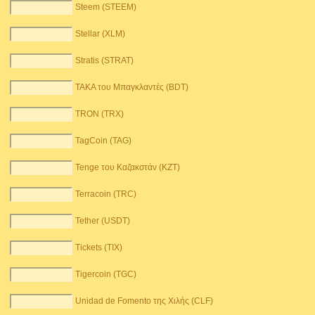
Steem (STEEM)
Stellar (XLM)
Stratis (STRAT)
TAKA του Μπαγκλαντές (BDT)
TRON (TRX)
TagCoin (TAG)
Tenge του Καζακστάν (KZT)
Terracoin (TRC)
Tether (USDT)
Tickets (TIX)
Tigercoin (TGC)
Unidad de Fomento της Χιλής (CLF)