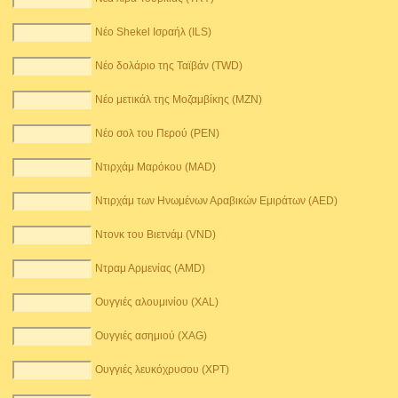
Νέο Shekel Ισραήλ (ILS)
Νέο δολάριο της Ταϊβάν (TWD)
Νέο μετικάλ της Μοζαμβίκης (MZN)
Νέο σολ του Περού (PEN)
Ντιρχάμ Μαρόκου (MAD)
Ντιρχάμ των Ηνωμένων Αραβικών Εμιράτων (AED)
Ντονκ του Βιετνάμ (VND)
Ντραμ Αρμενίας (AMD)
Ουγγιές αλουμινίου (XAL)
Ουγγιές ασημιού (XAG)
Ουγγιές λευκόχρυσου (XPT)