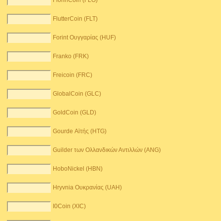
FlorinCoin (FLO)
FlutterCoin (FLT)
Forint Ουγγαρίας (HUF)
Franko (FRK)
Freicoin (FRC)
GlobalCoin (GLC)
GoldCoin (GLD)
Gourde Αϊτής (HTG)
Guilder των Ολλανδικών Αντιλλών (ANG)
HoboNickel (HBN)
Hryvnia Ουκρανίας (UAH)
I0Coin (XIC)