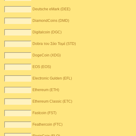
Deutsche eMark (DEE)
DiamondCoins (DMD)
Digitalcoin (DGC)
Dobra του Σάο Τομέ (STD)
DogeCoin (XDG)
EOS (EOS)
Electronic Gulden (EFL)
Ethereum (ETH)
Ethereum Classic (ETC)
Fastcoin (FST)
Feathercoin (FTC)