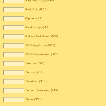
RIEL Καμπότζης (KHR)
ReddCoin (RDD)
Ripple (XRP)
Riyal Κατάρ (QAR)
Rufiyaa Μαλδίβων (MVR)
SOM Κιργιζιστάν (KGS)
SOM Ουζμπεκιστάν (UZS)
Sexcoin (SXC)
Siacoin (XSC)
SolarCoin (SLR)
Somoni Τατζικιστάν (TJS)
Status (SNT)