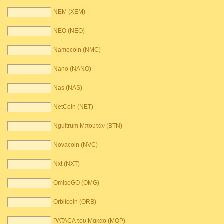
NEM (XEM)
NEO (NEO)
Namecoin (NMC)
Nano (NANO)
Nas (NAS)
NetCoin (NET)
Ngultrum Μπουτάν (BTN)
Novacoin (NVC)
Nxt (NXT)
OmiseGO (OMG)
Orbitcoin (ORB)
PATACA του Μακάο (MOP)