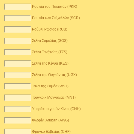
Ρουπία του Πακιστάν (PKR)
Ρουπία των Σεϋχελλών (SCR)
Ρούβλι Ρωσίας (RUB)
Σελίνι Σομαλίας (SOS)
Σελίνι Τανζανίας (TZS)
Σελίνι της Κένυα (KES)
Σελίνι της Ουγκάντας (UGX)
Τάλα της Σαμόα (WST)
Τουγκρίκ Μογγολίας (MNT)
Υπεράκτιο γουάν Κίνας (CNH)
Φλορίνι Aruban (AWG)
Φράγκο Ελβετίας (CHF)