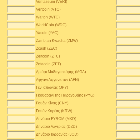
Veritaseum (VERI)
Vertcoin (VTC)
Walton (WTC)
WorldCoin (WDC)
Yacoin (YAC)
Zambian Kwacha (ZMW)
)
Zcash (ZEC)
Zeitcoin (ZTC)
Zetacoin (ZET)
Αριάρι Μαδαγασκάρης (MGA)
Αφγάνι Αφγανιστάν (AFN)
Γεν Ιαπωνίας (JPY)
Γκουαράνι της Παραγουάης (PYG)
Γουάν Κίνας (CNY)
Γουάν Κορέας (KRW)
Δηνάριο FYROM (MKD)
Δηνάριο Αλγερίας (DZD)
Δηνάριο Ιορδανίας (JOD)