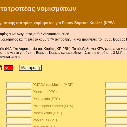
μετατροπέας νομισμάτων
ματικής ισοτιμίας νομίσματος για Γουάν Βόρειας Κορέας (KPW)
τιμίες συναλλάγματος από 5 Αυγούστου 2026.
νομίσματος και πιέστε το κουμπί "Μετατροπή". Για να εμφανιστεί το Γουάν Βόρειας
ορέα (Η Λαϊκή Δημοκρατία της Κορέας, KP, PRK). Το σύμβολο για KPW μπορεί να γρα
σοτιμία για το γουάν της Βόρειας Κορέας ενημερώθηκε τελευταία φορά στις 3 Μαΐο
αντικά ψηφία.
W)
PATACA του Μακάο (MOP)
Peercoin (PPC)
Pesetacoin (PTC)
Philosopher Stones (PHS)
Phoenixcoin (PXC)
Populous (PPT)