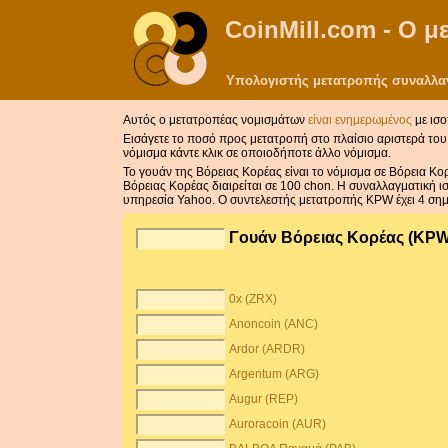
CoinMill.com - Ο 
Υπολογιστής μετατροπής συναλλαγ
Αυτός ο μετατροπέας νομισμάτων
είναι ενημερωμένος
με ισο
Εισάγετε το ποσό προς μετατροπή στο πλαίσιο αριστερά του 
νόμισμα κάντε κλικ σε οποιοδήποτε άλλο νόμισμα.
Το γουάν της Βόρειας Κορέας είναι το νόμισμα σε Βόρεια Κ
Βόρειας Κορέας διαιρείται σε 100 chon. Η συναλλαγματική ι
υπηρεσία Yahoo. Ο συντελεστής μετατροπής KPW έχει 4 σημ
Γουάν Βόρειας Κορέας (KP
0x (ZRX)
Anoncoin (ANC)
Ardor (ARDR)
Argentum (ARG)
Augur (REP)
Auroracoin (AUR)