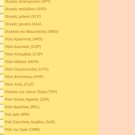
Ουγγιές λευκόχρυσου (XPT)
Ουγγιές παλλάδιου (XPD)
Ουγγιές χαλκού (XCP)
Ουγγιές χρυσού (XAU)
Ουγκίγια της Μαυριτανίας (MRO)
Πέσο Αργεντινής (ARS)
Πέσο Δομινίκας (DOP)
Πέσο Κολομβίας (COP)
Πέσο Μεξικού (MXN)
Πέσο Ουρουγουάης (UYU)
Πέσο Φιλιππίνων (PHP)
Πέσο Χιλής (CLP)
Παάγκα των νήσων Τόγκα (TOP)
Ραντ Νότιας Αφρικής (ZAR)
Ρεάλ Βραζιλίας (BRL)
Ριάλ Ιράν (IRR)
Ριάλ Σαουδικής Αραβίας (SAR)
Ριάλ του Ομάν (OMR)