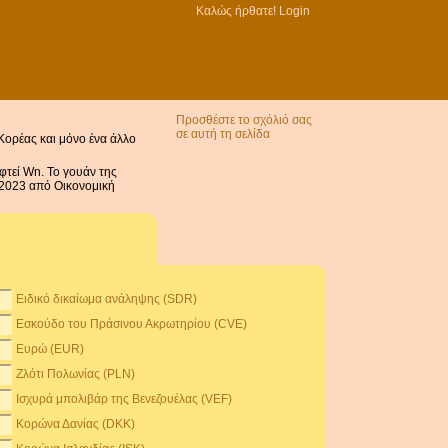
Καλώς ήρθατε!
Login
Προσθέστε το σχόλιό σας
σε αυτή τη σελίδα
 Κορέας και μόνο ένα άλλο
φτεί Wn. Το γουάν της
υ 2023 από Οικονομική
Ειδικό δικαίωμα ανάληψης (SDR)
Εσκούδο του Πράσινου Ακρωτηρίου (CVE)
Ευρώ (EUR)
Ζλότι Πολωνίας (PLN)
Ισχυρά μπολιβάρ της Βενεζουέλας (VEF)
Κορώνα Δανίας (DKK)