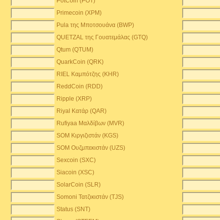
PotCoin (POT)
Primecoin (XPM)
Pula της Μποτσουάνα (BWP)
QUETZAL της Γουατεμάλας (GTQ)
Qtum (QTUM)
QuarkCoin (QRK)
RIEL Καμπότζης (KHR)
ReddCoin (RDD)
Ripple (XRP)
Riyal Κατάρ (QAR)
Rufiyaa Μαλδίβων (MVR)
SOM Κιργιζιστάν (KGS)
SOM Ουζμπεκιστάν (UZS)
Sexcoin (SXC)
Siacoin (XSC)
SolarCoin (SLR)
Somoni Τατζικιστάν (TJS)
Status (SNT)