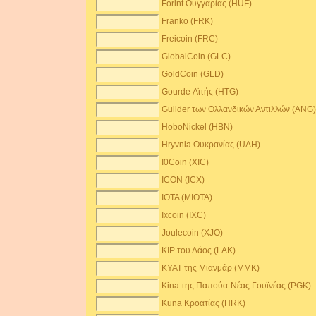
Forint Ουγγαρίας (HUF)
Franko (FRK)
Freicoin (FRC)
GlobalCoin (GLC)
GoldCoin (GLD)
Gourde Αϊτής (HTG)
Guilder των Ολλανδικών Αντιλλών (ANG
HoboNickel (HBN)
Hryvnia Ουκρανίας (UAH)
I0Coin (XIC)
ICON (ICX)
IOTA (MIOTA)
Ixcoin (IXC)
Joulecoin (XJO)
KIP του Λάος (LAK)
KYAT της Μιανμάρ (MMK)
Kina της Παπούα-Νέας Γουϊνέας (PGK)
Kuna Κροατίας (HRK)