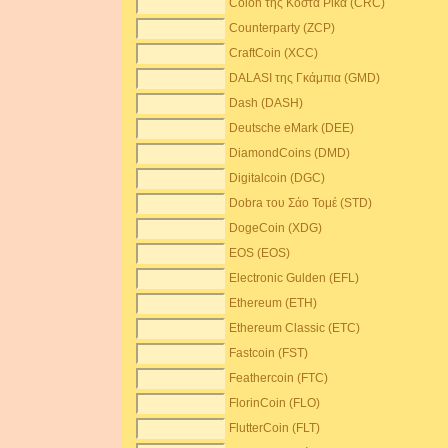
Colon της Κόστα Ρίκα (CRC)
Counterparty (ZCP)
CraftCoin (XCC)
DALASI της Γκάμπια (GMD)
Dash (DASH)
Deutsche eMark (DEE)
DiamondCoins (DMD)
Digitalcoin (DGC)
Dobra του Σάο Τομέ (STD)
DogeCoin (XDG)
EOS (EOS)
Electronic Gulden (EFL)
Ethereum (ETH)
Ethereum Classic (ETC)
Fastcoin (FST)
Feathercoin (FTC)
FlorinCoin (FLO)
FlutterCoin (FLT)