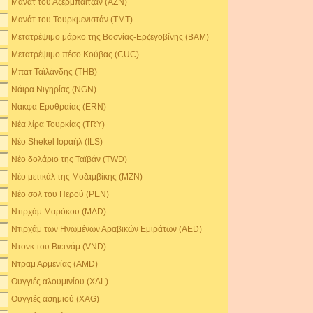
Μανάτ του Αζερμπαϊτζάν (AZN)
Μανάτ του Τουρκμενιστάν (TMT)
Μετατρέψιμο μάρκο της Βοσνίας-Ερζεγοβίνης (BAM)
Μετατρέψιμο πέσο Κούβας (CUC)
Μπατ Ταϊλάνδης (THB)
Νάιρα Νιγηρίας (NGN)
Νάκφα Ερυθραίας (ERN)
Νέα λίρα Τουρκίας (TRY)
Νέο Shekel Ισραήλ (ILS)
Νέο δολάριο της Ταϊβάν (TWD)
Νέο μετικάλ της Μοζαμβίκης (MZN)
Νέο σολ του Περού (PEN)
Ντιρχάμ Μαρόκου (MAD)
Ντιρχάμ των Ηνωμένων Αραβικών Εμιράτων (AED)
Ντονκ του Βιετνάμ (VND)
Ντραμ Αρμενίας (AMD)
Ουγγιές αλουμινίου (XAL)
Ουγγιές ασημιού (XAG)