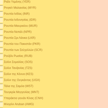
Ριάλι Υεμένης (YER)
Ρινγκίτ Μαλαισίας (MYR)
Ρουπία Ινδίας (INR)
Ρουπία Ινδονησίας (IDR)
Ρουπία Μαυρικίου (MUR)
Ρουπία Νεπάλ (NPR)
Ρουπία Σρι Λάνκα (LKR)
Ρουπία του Πακιστάν (PKR)
Ρουπία των Σεϋχελλών (SCR)
Ρούβλι Ρωσίας (RUB)
Σελίνι Σομαλίας (SOS)
Σελίνι Τανζανίας (TZS)
Σελίνι της Κένυα (KES)
Σελίνι της Ουγκάντας (UGX)
Τάλα της Σαμόα (WST)
Τουγκρίκ Μογγολίας (MNT)
Υπεράκτιο γουάν Κίνας (CNH)
Φλορίνι Aruban (AWG)