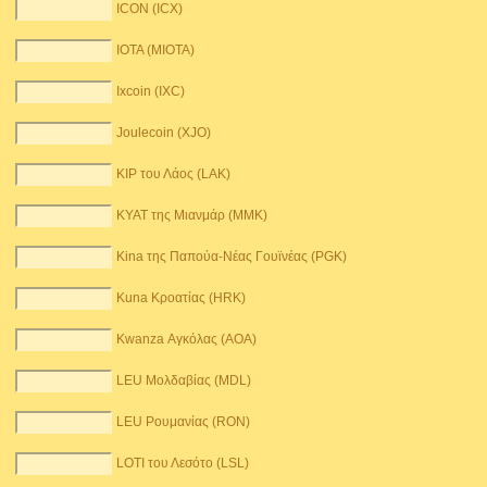
ICON (ICX)
IOTA (MIOTA)
Ixcoin (IXC)
Joulecoin (XJO)
KIP του Λάος (LAK)
KYAT της Μιανμάρ (MMK)
Kina της Παπούα-Νέας Γουϊνέας (PGK)
Kuna Κροατίας (HRK)
Kwanza Αγκόλας (AOA)
LEU Μολδαβίας (MDL)
LEU Ρουμανίας (RON)
LOTI του Λεσότο (LSL)