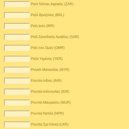
Ραντ Νότιας Αφρικής (ZAR)
Ρεάλ Βραζιλίας (BRL)
Ριάλ Ιράν (IRR)
Ριάλ Σαουδικής Αραβίας (SAR)
Ριάλ του Ομάν (OMR)
Ριάλι Υεμένης (YER)
Ρινγκίτ Μαλαισίας (MYR)
Ρουπία Ινδίας (INR)
Ρουπία Ινδονησίας (IDR)
Ρουπία Μαυρικίου (MUR)
Ρουπία Νεπάλ (NPR)
Ρουπία Σρι Λάνκα (LKR)