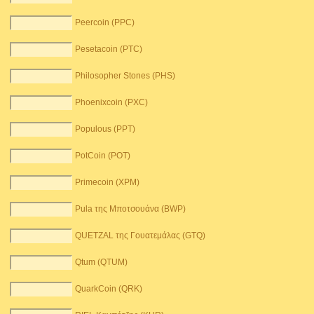
Peercoin (PPC)
Pesetacoin (PTC)
Philosopher Stones (PHS)
Phoenixcoin (PXC)
Populous (PPT)
PotCoin (POT)
Primecoin (XPM)
Pula της Μποτσουάνα (BWP)
QUETZAL της Γουατεμάλας (GTQ)
Qtum (QTUM)
QuarkCoin (QRK)