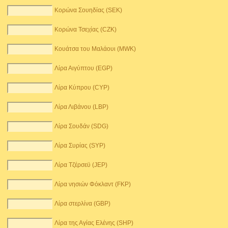
Κορώνα Σουηδίας (SEK)
Κορώνα Τσεχίας (CZK)
Κουάτσα του Μαλάουι (MWK)
Λίρα Αιγύπτου (EGP)
Λίρα Κύπρου (CYP)
Λίρα Λιβάνου (LBP)
Λίρα Σουδάν (SDG)
Λίρα Συρίας (SYP)
Λίρα Τζέρσεϋ (JEP)
Λίρα νησιών Φόκλαντ (FKP)
Λίρα στερλίνα (GBP)
Λίρα της Αγίας Ελένης (SHP)