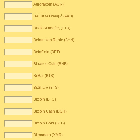
Auroracoin (AUR)
BALBOA Παναμά (PAB)
BIRR Αιθιοπίας (ETB)
Belarusian Ruble (BYN)
BetaCoin (BET)
Binance Coin (BNB)
BitBar (BTB)
BitShare (BTS)
Bitcoin (BTC)
Bitcoin Cash (BCH)
Bitcoin Gold (BTG)
Bitmonero (XMR)