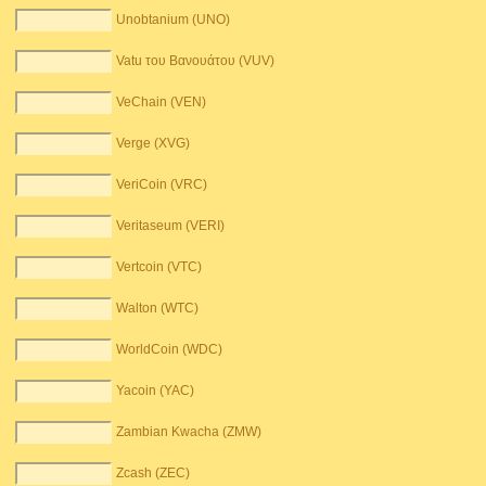
Unobtanium (UNO)
Vatu του Βανουάτου (VUV)
VeChain (VEN)
Verge (XVG)
VeriCoin (VRC)
Veritaseum (VERI)
Vertcoin (VTC)
Walton (WTC)
WorldCoin (WDC)
Yacoin (YAC)
Zambian Kwacha (ZMW)
Zcash (ZEC)