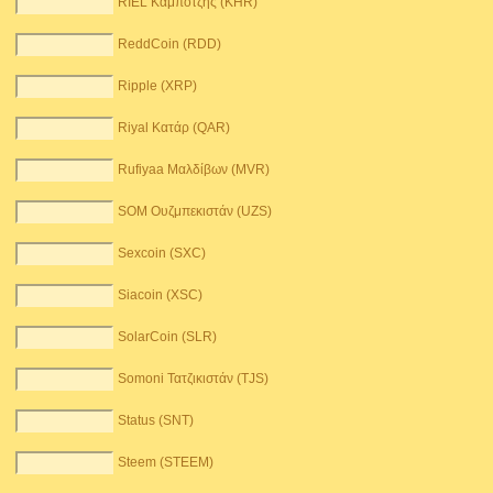
RIEL Καμπότζης (KHR)
ReddCoin (RDD)
Ripple (XRP)
Riyal Κατάρ (QAR)
Rufiyaa Μαλδίβων (MVR)
SOM Ουζμπεκιστάν (UZS)
Sexcoin (SXC)
Siacoin (XSC)
SolarCoin (SLR)
Somoni Τατζικιστάν (TJS)
Status (SNT)
Steem (STEEM)