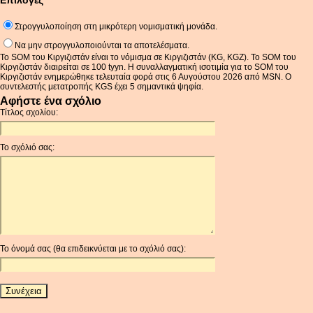
Επιλογές
Στρογγυλοποίηση στη μικρότερη νομισματική μονάδα.
Να μην στρογγυλοποιούνται τα αποτελέσματα.
Το SOM του Κιργιζιστάν είναι το νόμισμα σε Κιργιζιστάν (KG, KGZ). Το SOM του
Κιργιζιστάν διαιρείται σε 100 tyyn. Η συναλλαγματική ισοτιμία για το SOM του
Κιργιζιστάν ενημερώθηκε τελευταία φορά στις 6 Αυγούστου 2026 από MSN. Ο
συντελεστής μετατροπής KGS έχει 5 σημαντικά ψηφία.
Αφήστε ένα σχόλιο
Τίτλος σχολίου:
Το σχόλιό σας:
Το όνομά σας (θα επιδεικνύεται με το σχόλιό σας):