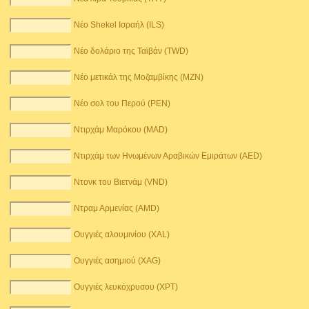
Νέο Shekel Ισραήλ (ILS)
Νέο δολάριο της Ταϊβάν (TWD)
Νέο μετικάλ της Μοζαμβίκης (MZN)
Νέο σολ του Περού (PEN)
Ντιρχάμ Μαρόκου (MAD)
Ντιρχάμ των Ηνωμένων Αραβικών Εμιράτων (AED)
Ντονκ του Βιετνάμ (VND)
Ντραμ Αρμενίας (AMD)
Ουγγιές αλουμινίου (XAL)
Ουγγιές ασημιού (XAG)
Ουγγιές λευκόχρυσου (XPT)