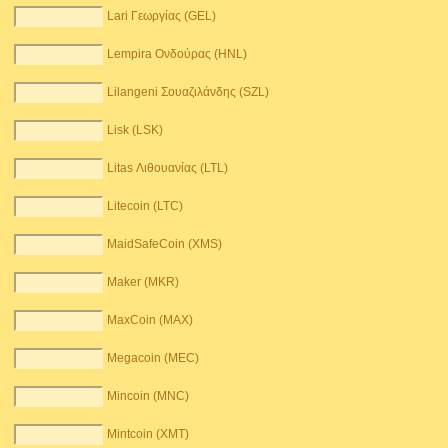
Lari Γεωργίας (GEL)
Lempira Ονδούρας (HNL)
Lilangeni Σουαζιλάνδης (SZL)
Lisk (LSK)
Litas Λιθουανίας (LTL)
Litecoin (LTC)
MaidSafeCoin (XMS)
Maker (MKR)
MaxCoin (MAX)
Megacoin (MEC)
Mincoin (MNC)
Mintcoin (XMT)