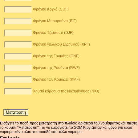
Φράγκο Κογκό (CDF)
Φράγκο Μπουρούντι (BIF)
Φράγκο Τζιμπουτί (DJF)
Φράγκο γαλλικού Ειρηνικού (XPF)
Φράγκο της Γουϊνέας (GNF)
Φράγκο της Ρουάντα (RWF)
Φράγκο των Κομόρες (KMF)
Χρυσό κόρδοβα της Νικαράγουας (NIO)
Εισάγετε το ποσό προς μετατροπή στο πλαίσιο αριστερά του νομίσματος και πιέστε
το κουμπί "Μετατροπή". Για να εμφανιστεί το SOM Κιργιζιστάν και μόνο ένα άλλο
νόμισμα κάντε κλικ σε οποιοδήποτε άλλο νόμισμα.