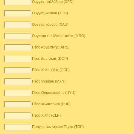
Ουγγιές παλλάδιου (XPD)
Ουγγιές χαλκού (XCP)
Ουγγιές χρυσού (XAU)
Ουγκίγια της Μαυριτανίας (MRO)
Πέσο Αργεντινής (ARS)
Πέσο Δομινίκας (DOP)
Πέσο Κολομβίας (COP)
Πέσο Μεξικού (MXN)
Πέσο Ουρουγουάης (UYU)
Πέσο Φιλιππίνων (PHP)
Πέσο Χιλής (CLP)
Παάγκα των νήσων Τόγκα (TOP)