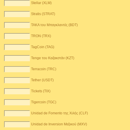
Stellar (XLM)
Stratis (STRAT)
TAKA του Μπαγκλαντές (BDT)
TRON (TRX)
TagCoin (TAG)
Tenge του Καζακστάν (KZT)
Terracoin (TRC)
Tether (USDT)
Tickets (TIX)
Tigercoin (TGC)
Unidad de Fomento της Χιλής (CLF)
Unidad de Inversion Μεξικού (MXV)