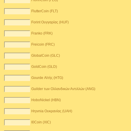
FlorinCoin (FLO)
FlutterCoin (FLT)
Forint Ουγγαρίας (HUF)
Franko (FRK)
Freicoin (FRC)
GlobalCoin (GLC)
GoldCoin (GLD)
Gourde Αϊτής (HTG)
Guilder των Ολλανδικών Αντιλλών (ANG)
HoboNickel (HBN)
Hryvnia Ουκρανίας (UAH)
I0Coin (XIC)