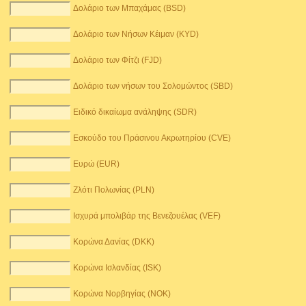
Δολάριο των Μπαχάμας (BSD)
Δολάριο των Νήσων Κέιμαν (KYD)
Δολάριο των Φίτζι (FJD)
Δολάριο των νήσων του Σολομώντος (SBD)
Ειδικό δικαίωμα ανάληψης (SDR)
Εσκούδο του Πράσινου Ακρωτηρίου (CVE)
Ευρώ (EUR)
Ζλότι Πολωνίας (PLN)
Ισχυρά μπολιβάρ της Βενεζουέλας (VEF)
Κορώνα Δανίας (DKK)
Κορώνα Ισλανδίας (ISK)
Κορώνα Νορβηγίας (NOK)