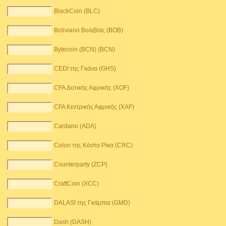
BlackCoin (BLC)
Boliviano Βολιβίας (BOB)
Bytecoin (BCN) (BCN)
CEDI της Γκάνα (GHS)
CFA Δυτικής Αφρικής (XOF)
CFA Κεντρικής Αφρικής (XAF)
Cardano (ADA)
Colon της Κόστα Ρίκα (CRC)
Counterparty (ZCP)
CraftCoin (XCC)
DALASI της Γκάμπια (GMD)
Dash (DASH)