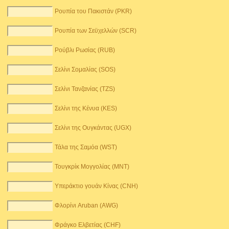
Ρουπία του Πακιστάν (PKR)
Ρουπία των Σεϋχελλών (SCR)
Ρούβλι Ρωσίας (RUB)
Σελίνι Σομαλίας (SOS)
Σελίνι Τανζανίας (TZS)
Σελίνι της Κένυα (KES)
Σελίνι της Ουγκάντας (UGX)
Τάλα της Σαμόα (WST)
Τουγκρίκ Μογγολίας (MNT)
Υπεράκτιο γουάν Κίνας (CNH)
Φλορίνι Aruban (AWG)
Φράγκο Ελβετίας (CHF)