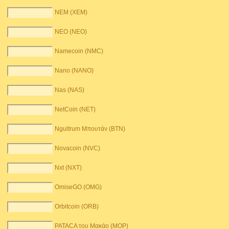
NEM (XEM)
NEO (NEO)
Namecoin (NMC)
Nano (NANO)
Nas (NAS)
NetCoin (NET)
Ngultrum Μπουτάν (BTN)
Novacoin (NVC)
Nxt (NXT)
OmiseGO (OMG)
Orbitcoin (ORB)
PATACA του Μακάο (MOP)