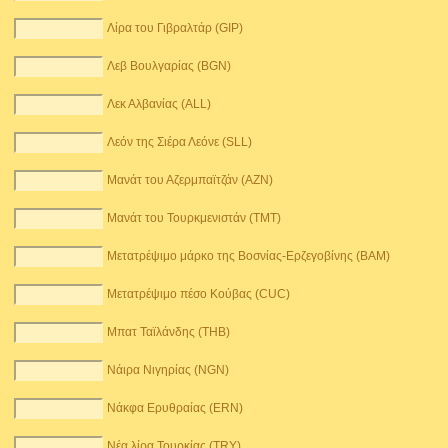
Λίρα του Γιβραλτάρ (GIP)
Λεβ Βουλγαρίας (BGN)
Λεκ Αλβανίας (ALL)
Λεόν της Σιέρα Λεόνε (SLL)
Μανάτ του Αζερμπαϊτζάν (AZN)
Μανάτ του Τουρκμενιστάν (TMT)
Μετατρέψιμο μάρκο της Βοσνίας-Ερζεγοβίνης (BAM)
Μετατρέψιμο πέσο Κούβας (CUC)
Μπατ Ταϊλάνδης (THB)
Νάιρα Νιγηρίας (NGN)
Νάκφα Ερυθραίας (ERN)
Νέα λίρα Τουρκίας (TRY)