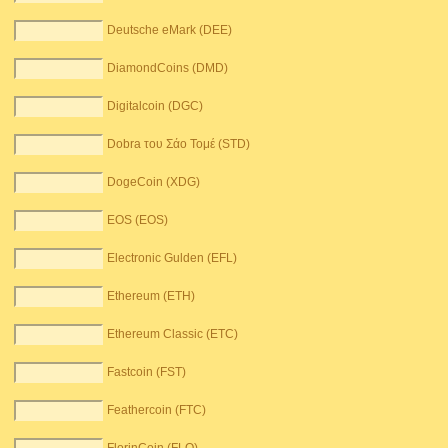
Deutsche eMark (DEE)
DiamondCoins (DMD)
Digitalcoin (DGC)
Dobra του Σάο Τομέ (STD)
DogeCoin (XDG)
EOS (EOS)
Electronic Gulden (EFL)
Ethereum (ETH)
Ethereum Classic (ETC)
Fastcoin (FST)
Feathercoin (FTC)