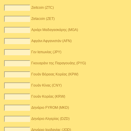
Zeitcoin (ZTC)
Zetacoin (ZET)
Αριάρι Μαδαγασκάρης (MGA)
Αφγάνι Αφγανιστάν (AFN)
Γεν Ιαπωνίας (JPY)
Γκουαράνι της Παραγουάης (PYG)
Γουάν Βόρειας Κορέας (KPW)
Γουάν Κίνας (CNY)
Γουάν Κορέας (KRW)
Δηνάριο FYROM (MKD)
Δηνάριο Αλγερίας (DZD)
Δηνάριο Ιορδανίας (JOD)