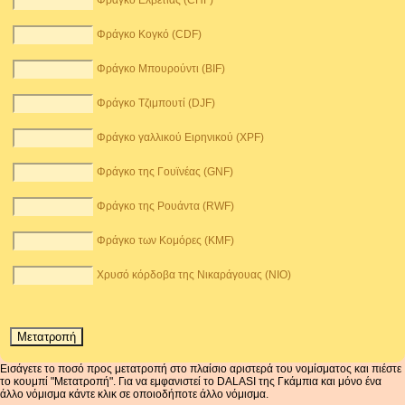
Φράγκο Ελβετίας (CHF)
Φράγκο Κογκό (CDF)
Φράγκο Μπουρούντι (BIF)
Φράγκο Τζιμπουτί (DJF)
Φράγκο γαλλικού Ειρηνικού (XPF)
Φράγκο της Γουϊνέας (GNF)
Φράγκο της Ρουάντα (RWF)
Φράγκο των Κομόρες (KMF)
Χρυσό κόρδοβα της Νικαράγουας (NIO)
Εισάγετε το ποσό προς μετατροπή στο πλαίσιο αριστερά του νομίσματος και πιέστε
το κουμπί "Μετατροπή". Για να εμφανιστεί το DALASI της Γκάμπια και μόνο ένα
άλλο νόμισμα κάντε κλικ σε οποιοδήποτε άλλο νόμισμα.