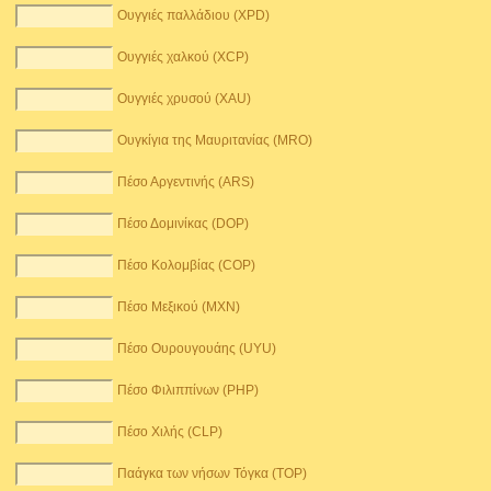
Ουγγιές παλλάδιου (XPD)
Ουγγιές χαλκού (XCP)
Ουγγιές χρυσού (XAU)
Ουγκίγια της Μαυριτανίας (MRO)
Πέσο Αργεντινής (ARS)
Πέσο Δομινίκας (DOP)
Πέσο Κολομβίας (COP)
Πέσο Μεξικού (MXN)
Πέσο Ουρουγουάης (UYU)
Πέσο Φιλιππίνων (PHP)
Πέσο Χιλής (CLP)
Παάγκα των νήσων Τόγκα (TOP)