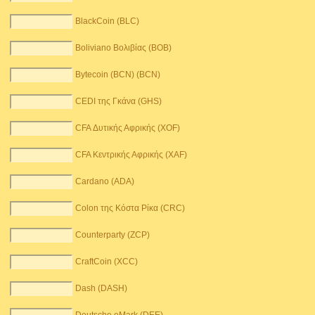
BlackCoin (BLC)
Boliviano Βολιβίας (BOB)
Bytecoin (BCN) (BCN)
CEDI της Γκάνα (GHS)
CFA Δυτικής Αφρικής (XOF)
CFA Κεντρικής Αφρικής (XAF)
Cardano (ADA)
Colon της Κόστα Ρίκα (CRC)
Counterparty (ZCP)
CraftCoin (XCC)
Dash (DASH)