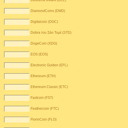
Deutsche eMark (DEE)
DiamondCoins (DMD)
Digitalcoin (DGC)
Dobra του Σάο Τομέ (STD)
DogeCoin (XDG)
EOS (EOS)
Electronic Gulden (EFL)
Ethereum (ETH)
Ethereum Classic (ETC)
Fastcoin (FST)
Feathercoin (FTC)
FlorinCoin (FLO)