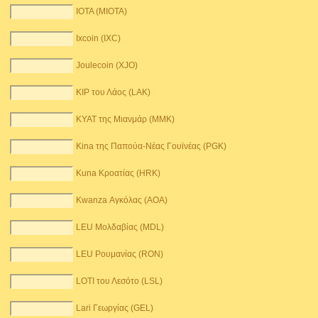
IOTA (MIOTA)
Ixcoin (IXC)
Joulecoin (XJO)
KIP του Λάος (LAK)
KYAT της Μιανμάρ (MMK)
Kina της Παπούα-Νέας Γουϊνέας (PGK)
Kuna Κροατίας (HRK)
Kwanza Αγκόλας (AOA)
LEU Μολδαβίας (MDL)
LEU Ρουμανίας (RON)
LOTI του Λεσότο (LSL)
Lari Γεωργίας (GEL)