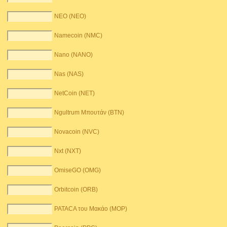
NEO (NEO)
Namecoin (NMC)
Nano (NANO)
Nas (NAS)
NetCoin (NET)
Ngultrum Μπουτάν (BTN)
Novacoin (NVC)
Nxt (NXT)
OmiseGO (OMG)
Orbitcoin (ORB)
PATACA του Μακάο (MOP)