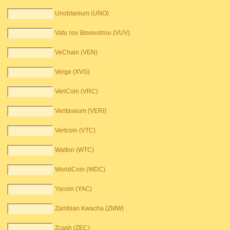
Unobtanium (UNO)
Vatu του Βανουάτου (VUV)
VeChain (VEN)
Verge (XVG)
VeriCoin (VRC)
Veritaseum (VERI)
Vertcoin (VTC)
Walton (WTC)
WorldCoin (WDC)
Yacoin (YAC)
Zambian Kwacha (ZMW)
Zcash (ZEC)