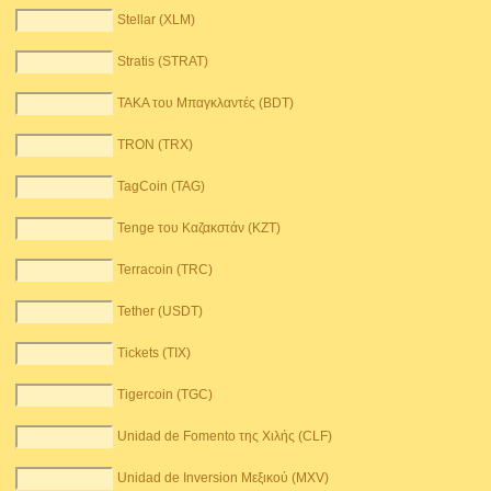
Stellar (XLM)
Stratis (STRAT)
TAKA του Μπαγκλαντές (BDT)
TRON (TRX)
TagCoin (TAG)
Tenge του Καζακστάν (KZT)
Terracoin (TRC)
Tether (USDT)
Tickets (TIX)
Tigercoin (TGC)
Unidad de Fomento της Χιλής (CLF)
Unidad de Inversion Μεξικού (MXV)