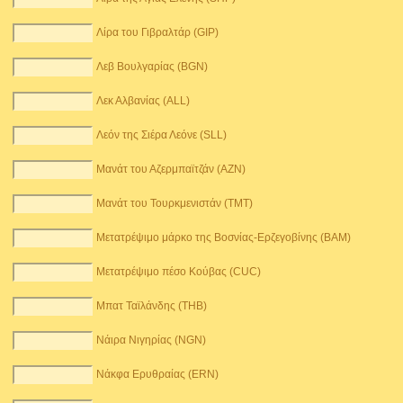
Λίρα του Γιβραλτάρ (GIP)
Λεβ Βουλγαρίας (BGN)
Λεκ Αλβανίας (ALL)
Λεόν της Σιέρα Λεόνε (SLL)
Μανάτ του Αζερμπαϊτζάν (AZN)
Μανάτ του Τουρκμενιστάν (TMT)
Μετατρέψιμο μάρκο της Βοσνίας-Ερζεγοβίνης (BAM)
Μετατρέψιμο πέσο Κούβας (CUC)
Μπατ Ταϊλάνδης (THB)
Νάιρα Νιγηρίας (NGN)
Νάκφα Ερυθραίας (ERN)