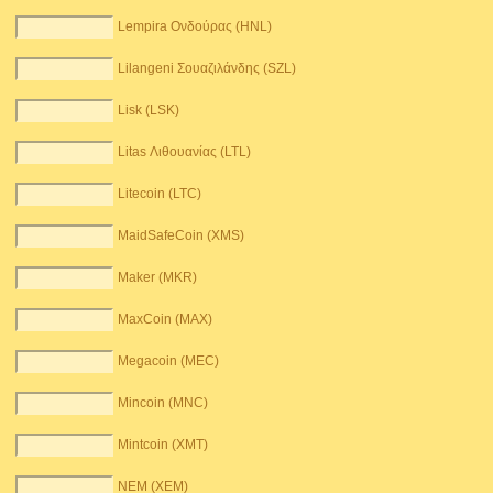
Lempira Ονδούρας (HNL)
Lilangeni Σουαζιλάνδης (SZL)
Lisk (LSK)
Litas Λιθουανίας (LTL)
Litecoin (LTC)
MaidSafeCoin (XMS)
Maker (MKR)
MaxCoin (MAX)
Megacoin (MEC)
Mincoin (MNC)
Mintcoin (XMT)
NEM (XEM)