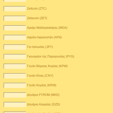
Zeitcoin (ZTC)
Zetacoin (ZET)
Αριάρι Μαδαγασκάρης (MGA)
Αφγάνι Αφγανιστάν (AFN)
Γεν Ιαπωνίας (JPY)
Γκουαράνι της Παραγουάης (PYG)
Γουάν Βόρειας Κορέας (KPW)
Γουάν Κίνας (CNY)
Γουάν Κορέας (KRW)
Δηνάριο FYROM (MKD)
Δηνάριο Αλγερίας (DZD)