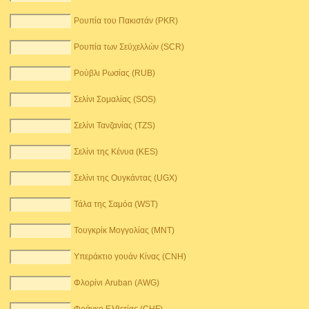
Ρουπία του Πακιστάν (PKR)
Ρουπία των Σεϋχελλών (SCR)
Ρούβλι Ρωσίας (RUB)
Σελίνι Σομαλίας (SOS)
Σελίνι Τανζανίας (TZS)
Σελίνι της Κένυα (KES)
Σελίνι της Ουγκάντας (UGX)
Τάλα της Σαμόα (WST)
Τουγκρίκ Μογγολίας (MNT)
Υπεράκτιο γουάν Κίνας (CNH)
Φλορίνι Aruban (AWG)