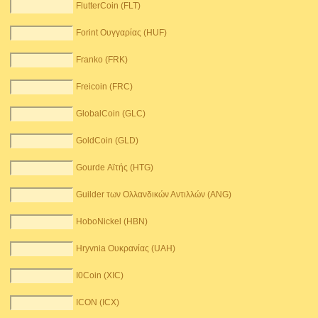
FlutterCoin (FLT)
Forint Ουγγαρίας (HUF)
Franko (FRK)
Freicoin (FRC)
GlobalCoin (GLC)
GoldCoin (GLD)
Gourde Αϊτής (HTG)
Guilder των Ολλανδικών Αντιλλών (ANG)
HoboNickel (HBN)
Hryvnia Ουκρανίας (UAH)
I0Coin (XIC)
ICON (ICX)