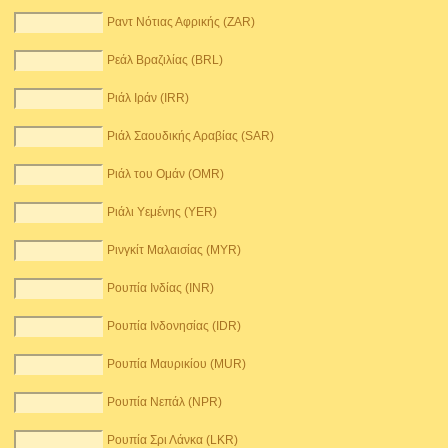
Ραντ Νότιας Αφρικής (ZAR)
Ρεάλ Βραζιλίας (BRL)
Ριάλ Ιράν (IRR)
Ριάλ Σαουδικής Αραβίας (SAR)
Ριάλ του Ομάν (OMR)
Ριάλι Υεμένης (YER)
Ρινγκίτ Μαλαισίας (MYR)
Ρουπία Ινδίας (INR)
Ρουπία Ινδονησίας (IDR)
Ρουπία Μαυρικίου (MUR)
Ρουπία Νεπάλ (NPR)
Ρουπία Σρι Λάνκα (LKR)