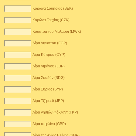
Κορώνα Σουηδίας (SEK)
Κορώνα Τσεχίας (CZK)
Κουάτσα του Μαλάουι (MWK)
Λίρα Αιγύπτου (EGP)
Λίρα Κύπρου (CYP)
Λίρα Λιβάνου (LBP)
Λίρα Σουδάν (SDG)
Λίρα Συρίας (SYP)
Λίρα Τζέρσεϋ (JEP)
Λίρα νησιών Φόκλαντ (FKP)
Λίρα στερλίνα (GBP)
Λίρα της Αγίας Ελένης (SHP)