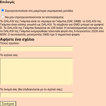
Επιλογές
Στρογγυλοποίηση στη μικρότερη νομισματική μονάδα.
Να μην στρογγυλοποιούνται τα αποτελέσματα.
Το DALASI της Γκάμπια είναι το νόμισμα σε Γκάμπια (GM, GMB). το DALASI της
Γκάμπια είναι επίσης γνωστό ως DALASI. Το σύμβολο για GMD μπορεί να γραφτεί
D. Το DALASI της Γκάμπια διαιρείται σε 100 butut. Η συναλλαγματική ισοτιμία για
το DALASI της Γκάμπια ενημερώθηκε τελευταία φορά στις 6 Αυγούστου 2026 από
MSN. Ο συντελεστής μετατροπής GMD έχει 5 σημαντικά ψηφία.
Αφήστε ένα σχόλιο
Τίτλος σχολίου:
Το σχόλιό σας:
Το όνομά σας (θα επιδεικνύεται με το σχόλιό σας):