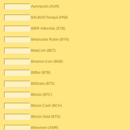
Auroracoin (AUR)
BALBOA Παναμά (PAB)
BIRR Αιθιοπίας (ETB)
Belarusian Ruble (BYN)
BetaCoin (BET)
Binance Coin (BNB)
BitBar (BTB)
BitShare (BTS)
Bitcoin (BTC)
Bitcoin Cash (BCH)
Bitcoin Gold (BTG)
Bitmonero (XMR)