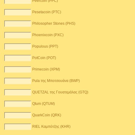
Peercoin (PPC)
Pesetacoin (PTC)
Philosopher Stones (PHS)
Phoenixcoin (PXC)
Populous (PPT)
PotCoin (POT)
Primecoin (XPM)
Pula της Μποτσουάνα (BWP)
QUETZAL της Γουατεμάλας (GTQ)
Qtum (QTUM)
QuarkCoin (QRK)
RIEL Καμπότζης (KHR)