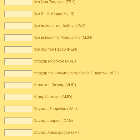
Νέα λίρα Τουρκίας (TRY)
Νέο Shekel Ισραήλ (ILS)
Νέο δολάριο της Ταϊβάν (TWD)
Νέο μετικάλ της Μοζαμβίκης (MZN)
Νέο σολ του Περού (PEN)
Ντιρχάμ Μαρόκου (MAD)
Ντιρχάμ των Ηνωμένων Αραβικών Εμιράτων (AED)
Ντονκ του Βιετνάμ (VND)
Ντραμ Αρμενίας (AMD)
Ουγγιές αλουμινίου (XAL)
Ουγγιές ασημιού (XAG)
Ουγγιές λευκόχρυσου (XPT)