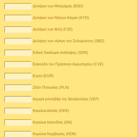
Δολάριο των Μπαχάμας (BSD)
Δολάριο των Νήσων Κέιμαν (KYD)
Δολάριο των Φίτζι (FJD)
Δολάριο των νήσων του Σολομώντος (SBD)
Ειδικό δικαίωμα ανάληψης (SDR)
Εσκούδο του Πράσινου Ακρωτηρίου (CVE)
Ευρώ (EUR)
Ζλότι Πολωνίας (PLN)
Ισχυρά μπολιβάρ της Βενεζουέλας (VEF)
Κορώνα Δανίας (DKK)
Κορώνα Ισλανδίας (ISK)
Κορώνα Νορβηγίας (NOK)