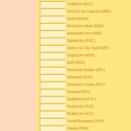
CraftCoin (XCC)
DALASI της Γκάμπια (GMD)
Dash (DASH)
Deutsche eMark (DEE)
DiamondCoins (DMD)
Digitalcoin (DGC)
Dobra του Σάο Τομέ (STD)
DogeCoin (XDG)
EOS (EOS)
Electronic Gulden (EFL)
Ethereum (ETH)
Ethereum Classic (ETC)
Fastcoin (FST)
Feathercoin (FTC)
FlorinCoin (FLO)
FlutterCoin (FLT)
Forint Ουγγαρίας (HUF)
Franko (FRK)