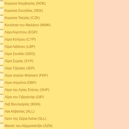
Κορώνα Νορβηγίας (NOK)
Κορώνα Σουηδίας (SEK)
Κορώνα Τσεχίας (CZK)
Κουάτσα του Μαλάουι (MWK)
Λίρα Αιγύπτου (EGP)
Λίρα Κύπρου (CYP)
Λίρα Λιβάνου (LBP)
Λίρα Σουδάν (SDG)
Λίρα Συρίας (SYP)
Λίρα Τζέρσεϋ (JEP)
Λίρα νησιών Φόκλαντ (FKP)
Λίρα στερλίνα (GBP)
Λίρα της Αγίας Ελένης (SHP)
Λίρα του Γιβραλτάρ (GIP)
Λεβ Βουλγαρίας (BGN)
Λεκ Αλβανίας (ALL)
Λεόν της Σιέρα Λεόνε (SLL)
Μανάτ του Αζερμπαϊτζάν (AZN)