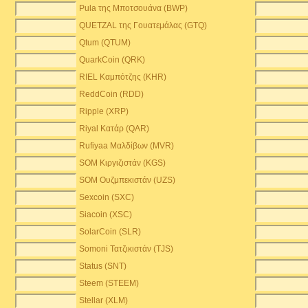
Pula της Μποτσουάνα (BWP)
QUETZAL της Γουατεμάλας (GTQ)
Qtum (QTUM)
QuarkCoin (QRK)
RIEL Καμπότζης (KHR)
ReddCoin (RDD)
Ripple (XRP)
Riyal Κατάρ (QAR)
Rufiyaa Μαλδίβων (MVR)
SOM Κιργιζιστάν (KGS)
SOM Ουζμπεκιστάν (UZS)
Sexcoin (SXC)
Siacoin (XSC)
SolarCoin (SLR)
Somoni Τατζικιστάν (TJS)
Status (SNT)
Steem (STEEM)
Stellar (XLM)