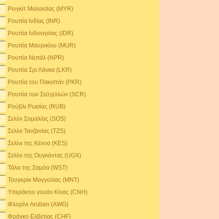
Ρινγκίτ Μαλαισίας (MYR)
Ρουπία Ινδίας (INR)
Ρουπία Ινδονησίας (IDR)
Ρουπία Μαυρικίου (MUR)
Ρουπία Νεπάλ (NPR)
Ρουπία Σρι Λάνκα (LKR)
Ρουπία του Πακιστάν (PKR)
Ρουπία των Σεϋχελλών (SCR)
Ρούβλι Ρωσίας (RUB)
Σελίνι Σομαλίας (SOS)
Σελίνι Τανζανίας (TZS)
Σελίνι της Κένυα (KES)
Σελίνι της Ουγκάντας (UGX)
Τάλα της Σαμόα (WST)
Τουγκρίκ Μογγολίας (MNT)
Υπεράκτιο γουάν Κίνας (CNH)
Φλορίνι Aruban (AWG)
Φράγκο Ελβετίας (CHF)