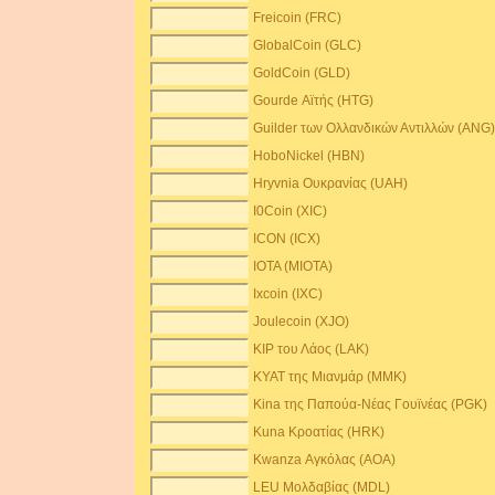
Freicoin (FRC)
GlobalCoin (GLC)
GoldCoin (GLD)
Gourde Αϊτής (HTG)
Guilder των Ολλανδικών Αντιλλών (ANG
HoboNickel (HBN)
Hryvnia Ουκρανίας (UAH)
I0Coin (XIC)
ICON (ICX)
IOTA (MIOTA)
Ixcoin (IXC)
Joulecoin (XJO)
KIP του Λάος (LAK)
KYAT της Μιανμάρ (MMK)
Kina της Παπούα-Νέας Γουϊνέας (PGK)
Kuna Κροατίας (HRK)
Kwanza Αγκόλας (AOA)
LEU Μολδαβίας (MDL)