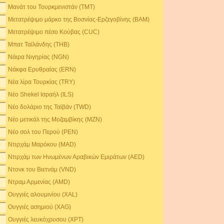
Μανάτ του Τουρκμενιστάν (TMT)
Μετατρέψιμο μάρκο της Βοσνίας-Ερζεγοβίνης (BAM)
Μετατρέψιμο πέσο Κούβας (CUC)
Μπατ Ταϊλάνδης (THB)
Νάιρα Νιγηρίας (NGN)
Νάκφα Ερυθραίας (ERN)
Νέα λίρα Τουρκίας (TRY)
Νέο Shekel Ισραήλ (ILS)
Νέο δολάριο της Ταϊβάν (TWD)
Νέο μετικάλ της Μοζαμβίκης (MZN)
Νέο σολ του Περού (PEN)
Ντιρχάμ Μαρόκου (MAD)
Ντιρχάμ των Ηνωμένων Αραβικών Εμιράτων (AED)
Ντονκ του Βιετνάμ (VND)
Ντραμ Αρμενίας (AMD)
Ουγγιές αλουμινίου (XAL)
Ουγγιές ασημιού (XAG)
Ουγγιές λευκόχρυσου (XPT)