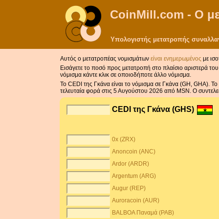
CoinMill.com - Ο 
Υπολογιστής μετατροπής συναλλαγμ
Αυτός ο μετατροπέας νομισμάτων
είναι ενημερωμένος
με ισο
Εισάγετε το ποσό προς μετατροπή στο πλαίσιο αριστερά του 
νόμισμα κάντε κλικ σε οποιοδήποτε άλλο νόμισμα.
Το CEDI της Γκάνα είναι το νόμισμα σε Γκάνα (GH, GHA). Το
τελευταία φορά στις 5 Αυγούστου 2026 από MSN. Ο συντελε
CEDI της Γκάνα (GHS)
0x (ZRX)
Anoncoin (ANC)
Ardor (ARDR)
Argentum (ARG)
Augur (REP)
Auroracoin (AUR)
BALBOA Παναμά (PAB)