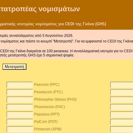
μετατροπέας νομισμάτων
ατικής ισοτιμίας νομίσματος για CEDI της Γκάνα (GHS)
τιμίες συναλλάγματος από 5 Αυγούστου 2026.
νομίσματος και πιέστε το κουμπί "Μετατροπή". Για να εμφανιστεί το CEDI της Γκάνα
 CEDI της Γκάνα διαιρείται σε 100 pesewas. Η συναλλαγματική ισοτιμία για το CED
στής μετατροπής GHS έχει 5 σημαντικά ψηφία.
Peercoin (PPC)
Pesetacoin (PTC)
Philosopher Stones (PHS)
Phoenixcoin (PXC)
Populous (PPT)
PotCoin (POT)
Primecoin (XPM)