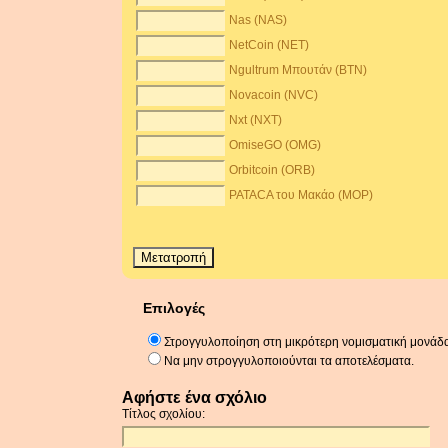
Nas (NAS)
NetCoin (NET)
Ngultrum Μπουτάν (BTN)
Novacoin (NVC)
Nxt (NXT)
OmiseGO (OMG)
Orbitcoin (ORB)
PATACA του Μακάο (MOP)
Επιλογές
Στρογγυλοποίηση στη μικρότερη νομισματική μονάδ
Να μην στρογγυλοποιούνται τα αποτελέσματα.
Αφήστε ένα σχόλιο
Τίτλος σχολίου: