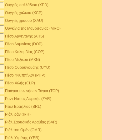
Ουγγιές παλλάδιου (XPD)
Ουγγιές χαλκού (XCP)
Ουγγιές χρυσού (XAU)
Ουγκίγια της Μαυριτανίας (MRO)
Πέσο Αργεντινής (ARS)
Πέσο Δομινίκας (DOP)
Πέσο Κολομβίας (COP)
Πέσο Μεξικού (MXN)
Πέσο Ουρουγουάης (UYU)
Πέσο Φιλιππίνων (PHP)
Πέσο Χιλής (CLP)
Παάγκα των νήσων Τόγκα (TOP)
Ραντ Νότιας Αφρικής (ZAR)
Ρεάλ Βραζιλίας (BRL)
Ριάλ Ιράν (IRR)
Ριάλ Σαουδικής Αραβίας (SAR)
Ριάλ του Ομάν (OMR)
Ριάλι Υεμένης (YER)