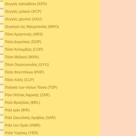
Ουγγιές παλλάδιου (XPD)
Ουγγιές χαλκού (XCP)
Ουγγιές χρυσού (XAU)
Ουγκίγια της Μαυριτανίας (MRO)
Πέσο Αργεντινής (ARS)
Πέσο Δομινίκας (DOP)
Πέσο Κολομβίας (COP)
Πέσο Μεξικού (MXN)
Πέσο Ουρουγουάης (UYU)
Πέσο Φιλιππίνων (PHP)
Πέσο Χιλής (CLP)
Παάγκα των νήσων Τόγκα (TOP)
Ραντ Νότιας Αφρικής (ZAR)
Ρεάλ Βραζιλίας (BRL)
Ριάλ Ιράν (IRR)
Ριάλ Σαουδικής Αραβίας (SAR)
Ριάλ του Ομάν (OMR)
Ριάλι Υεμένης (YER)