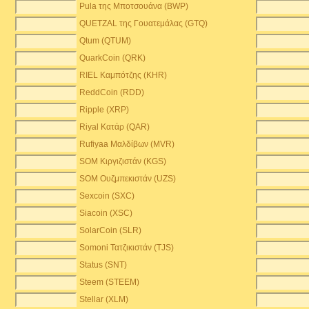
Pula της Μποτσουάνα (BWP)
QUETZAL της Γουατεμάλας (GTQ)
Qtum (QTUM)
QuarkCoin (QRK)
RIEL Καμπότζης (KHR)
ReddCoin (RDD)
Ripple (XRP)
Riyal Κατάρ (QAR)
Rufiyaa Μαλδίβων (MVR)
SOM Κιργιζιστάν (KGS)
SOM Ουζμπεκιστάν (UZS)
Sexcoin (SXC)
Siacoin (XSC)
SolarCoin (SLR)
Somoni Τατζικιστάν (TJS)
Status (SNT)
Steem (STEEM)
Stellar (XLM)