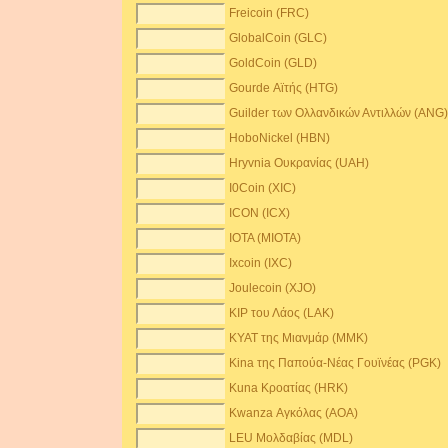
Freicoin (FRC)
GlobalCoin (GLC)
GoldCoin (GLD)
Gourde Αϊτής (HTG)
Guilder των Ολλανδικών Αντιλλών (ANG
HoboNickel (HBN)
Hryvnia Ουκρανίας (UAH)
I0Coin (XIC)
ICON (ICX)
IOTA (MIOTA)
Ixcoin (IXC)
Joulecoin (XJO)
KIP του Λάος (LAK)
KYAT της Μιανμάρ (MMK)
Kina της Παπούα-Νέας Γουϊνέας (PGK)
Kuna Κροατίας (HRK)
Kwanza Αγκόλας (AOA)
LEU Μολδαβίας (MDL)