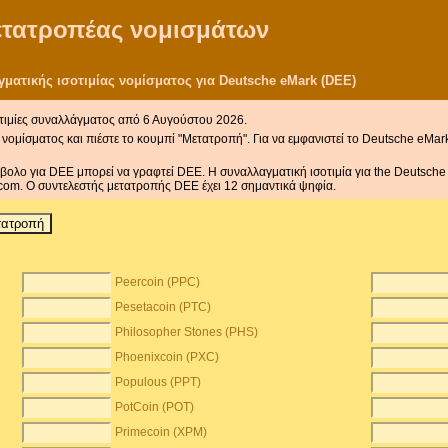
μετατροπέας νομισμάτων
ατικής ισοτιμίας νομίσματος για Deutsche eMark (DEE)
τιμίες συναλλάγματος από 6 Αυγούστου 2026.
νομίσματος και πιέστε το κουμπί "Μετατροπή". Για να εμφανιστεί το Deutsche eMar
μβολο για DEE μπορεί να γραφτεί DEE. Η συναλλαγματική ισοτιμία για the Deutsch
com. Ο συντελεστής μετατροπής DEE έχει 12 σημαντικά ψηφία.
Peercoin (PPC)
Pesetacoin (PTC)
Philosopher Stones (PHS)
Phoenixcoin (PXC)
Populous (PPT)
PotCoin (POT)
Primecoin (XPM)