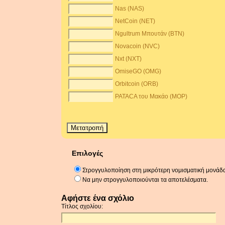
Nas (NAS)
NetCoin (NET)
Ngultrum Μπουτάν (BTN)
Novacoin (NVC)
Nxt (NXT)
OmiseGO (OMG)
Orbitcoin (ORB)
PATACA του Μακάο (MOP)
Επιλογές
Στρογγυλοποίηση στη μικρότερη νομισματική μονάδ
Να μην στρογγυλοποιούνται τα αποτελέσματα.
Αφήστε ένα σχόλιο
Τίτλος σχολίου: