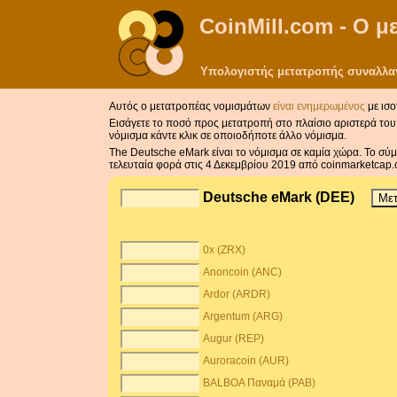
CoinMill.com - Ο 
Υπολογιστής μετατροπής συναλλαγμ
Αυτός ο μετατροπέας νομισμάτων
είναι ενημερωμένος
με ισο
Εισάγετε το ποσό προς μετατροπή στο πλαίσιο αριστερά του 
νόμισμα κάντε κλικ σε οποιοδήποτε άλλο νόμισμα.
The Deutsche eMark είναι το νόμισμα σε καμία χώρα. Το σύ
τελευταία φορά στις 4 Δεκεμβρίου 2019 από coinmarketcap.
Deutsche eMark (DEE)
0x (ZRX)
Anoncoin (ANC)
Ardor (ARDR)
Argentum (ARG)
Augur (REP)
Auroracoin (AUR)
BALBOA Παναμά (PAB)