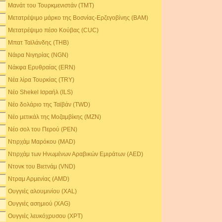
Μανάτ του Τουρκμενιστάν (TMT)
Μετατρέψιμο μάρκο της Βοσνίας-Ερζεγοβίνης (BAM)
Μετατρέψιμο πέσο Κούβας (CUC)
Μπατ Ταϊλάνδης (THB)
Νάιρα Νιγηρίας (NGN)
Νάκφα Ερυθραίας (ERN)
Νέα λίρα Τουρκίας (TRY)
Νέο Shekel Ισραήλ (ILS)
Νέο δολάριο της Ταϊβάν (TWD)
Νέο μετικάλ της Μοζαμβίκης (MZN)
Νέο σολ του Περού (PEN)
Ντιρχάμ Μαρόκου (MAD)
Ντιρχάμ των Ηνωμένων Αραβικών Εμιράτων (AED)
Ντονκ του Βιετνάμ (VND)
Ντραμ Αρμενίας (AMD)
Ουγγιές αλουμινίου (XAL)
Ουγγιές ασημιού (XAG)
Ουγγιές λευκόχρυσου (XPT)