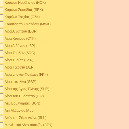
Κορώνα Νορβηγίας (NOK)
Κορώνα Σουηδίας (SEK)
Κορώνα Τσεχίας (CZK)
Κουάτσα του Μαλάουι (MWK)
Λίρα Αιγύπτου (EGP)
Λίρα Κύπρου (CYP)
Λίρα Λιβάνου (LBP)
Λίρα Σουδάν (SDG)
Λίρα Συρίας (SYP)
Λίρα Τζέρσεϋ (JEP)
Λίρα νησιών Φόκλαντ (FKP)
Λίρα στερλίνα (GBP)
Λίρα της Αγίας Ελένης (SHP)
Λίρα του Γιβραλτάρ (GIP)
Λεβ Βουλγαρίας (BGN)
Λεκ Αλβανίας (ALL)
Λεόν της Σιέρα Λεόνε (SLL)
Μανάτ του Αζερμπαϊτζάν (AZN)