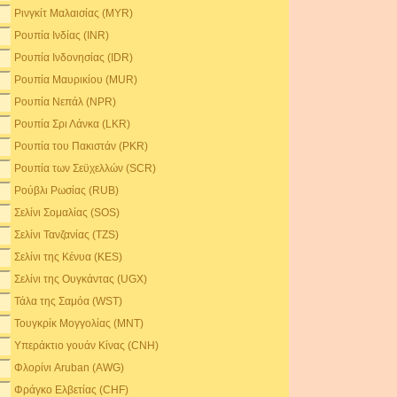
Ρινγκίτ Μαλαισίας (MYR)
Ρουπία Ινδίας (INR)
Ρουπία Ινδονησίας (IDR)
Ρουπία Μαυρικίου (MUR)
Ρουπία Νεπάλ (NPR)
Ρουπία Σρι Λάνκα (LKR)
Ρουπία του Πακιστάν (PKR)
Ρουπία των Σεϋχελλών (SCR)
Ρούβλι Ρωσίας (RUB)
Σελίνι Σομαλίας (SOS)
Σελίνι Τανζανίας (TZS)
Σελίνι της Κένυα (KES)
Σελίνι της Ουγκάντας (UGX)
Τάλα της Σαμόα (WST)
Τουγκρίκ Μογγολίας (MNT)
Υπεράκτιο γουάν Κίνας (CNH)
Φλορίνι Aruban (AWG)
Φράγκο Ελβετίας (CHF)