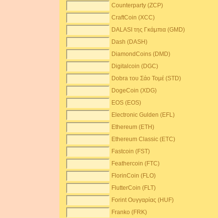
Counterparty (ZCP)
CraftCoin (XCC)
DALASI της Γκάμπια (GMD)
Dash (DASH)
DiamondCoins (DMD)
Digitalcoin (DGC)
Dobra του Σάο Τομέ (STD)
DogeCoin (XDG)
EOS (EOS)
Electronic Gulden (EFL)
Ethereum (ETH)
Ethereum Classic (ETC)
Fastcoin (FST)
Feathercoin (FTC)
FlorinCoin (FLO)
FlutterCoin (FLT)
Forint Ουγγαρίας (HUF)
Franko (FRK)