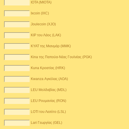
IOTA (MIOTA)
Ixcoin (IXC)
Joulecoin (XJO)
KIP του Λάος (LAK)
KYAT της Μιανμάρ (MMK)
Kina της Παπούα-Νέας Γουϊνέας (PGK)
Kuna Κροατίας (HRK)
Kwanza Αγκόλας (AOA)
LEU Μολδαβίας (MDL)
LEU Ρουμανίας (RON)
LOTI του Λεσότο (LSL)
Lari Γεωργίας (GEL)