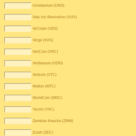
Unobtanium (UNO)
Vatu του Βανουάτου (VUV)
VeChain (VEN)
Verge (XVG)
VeriCoin (VRC)
Veritaseum (VERI)
Vertcoin (VTC)
Walton (WTC)
WorldCoin (WDC)
Yacoin (YAC)
Zambian Kwacha (ZMW)
Zcash (ZEC)