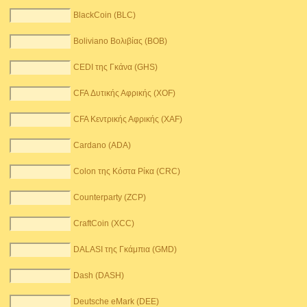
BlackCoin (BLC)
Boliviano Βολιβίας (BOB)
CEDI της Γκάνα (GHS)
CFA Δυτικής Αφρικής (XOF)
CFA Κεντρικής Αφρικής (XAF)
Cardano (ADA)
Colon της Κόστα Ρίκα (CRC)
Counterparty (ZCP)
CraftCoin (XCC)
DALASI της Γκάμπια (GMD)
Dash (DASH)
Deutsche eMark (DEE)