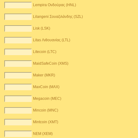
Lempira Ονδούρας (HNL)
Lilangeni Σουαζιλάνδης (SZL)
Lisk (LSK)
Litas Λιθουανίας (LTL)
Litecoin (LTC)
MaidSafeCoin (XMS)
Maker (MKR)
MaxCoin (MAX)
Megacoin (MEC)
Mincoin (MNC)
Mintcoin (XMT)
NEM (XEM)