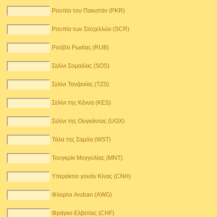
Ρουπία του Πακιστάν (PKR)
Ρουπία των Σεϋχελλών (SCR)
Ρούβλι Ρωσίας (RUB)
Σελίνι Σομαλίας (SOS)
Σελίνι Τανζανίας (TZS)
Σελίνι της Κένυα (KES)
Σελίνι της Ουγκάντας (UGX)
Τάλα της Σαμόα (WST)
Τουγκρίκ Μογγολίας (MNT)
Υπεράκτιο γουάν Κίνας (CNH)
Φλορίνι Aruban (AWG)
Φράγκο Ελβετίας (CHF)