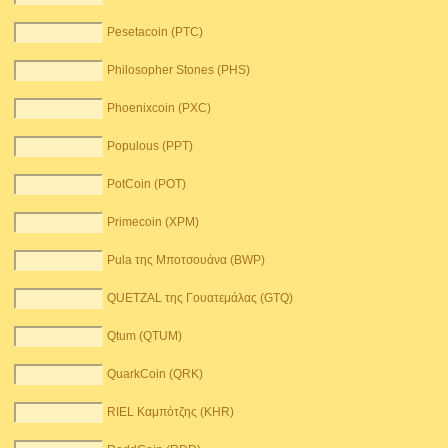
Pesetacoin (PTC)
Philosopher Stones (PHS)
Phoenixcoin (PXC)
Populous (PPT)
PotCoin (POT)
Primecoin (XPM)
Pula της Μποτσουάνα (BWP)
QUETZAL της Γουατεμάλας (GTQ)
Qtum (QTUM)
QuarkCoin (QRK)
RIEL Καμπότζης (KHR)