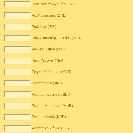
Ραντ Νότιας Αφρικής (ZAR)
Ρεάλ Βραζιλίας (BRL)
Ριάλ Ιράν (IRR)
Ριάλ Σαουδικής Αραβίας (SAR)
Ριάλ του Ομάν (OMR)
Ριάλι Υεμένης (YER)
Ρινγκίτ Μαλαισίας (MYR)
Ρουπία Ινδίας (INR)
Ρουπία Ινδονησίας (IDR)
Ρουπία Μαυρικίου (MUR)
Ρουπία Νεπάλ (NPR)
Ρουπία Σρι Λάνκα (LKR)