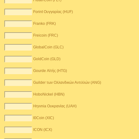
FlutterCoin (FLT)
Forint Ουγγαρίας (HUF)
Franko (FRK)
Freicoin (FRC)
GlobalCoin (GLC)
GoldCoin (GLD)
Gourde Αϊτής (HTG)
Guilder των Ολλανδικών Αντιλλών (ANG)
HoboNickel (HBN)
Hryvnia Ουκρανίας (UAH)
I0Coin (XIC)
ICON (ICX)