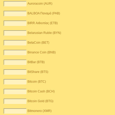
Auroracoin (AUR)
BALBOA Παναμά (PAB)
BIRR Αιθιοπίας (ETB)
Belarusian Ruble (BYN)
BetaCoin (BET)
Binance Coin (BNB)
BitBar (BTB)
BitShare (BTS)
Bitcoin (BTC)
Bitcoin Cash (BCH)
Bitcoin Gold (BTG)
Bitmonero (XMR)