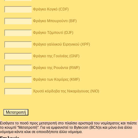
Φράγκο Κογκό (CDF)
Φράγκο Μπουρούντι (BIF)
Φράγκο Τζιμπουτί (DJF)
Φράγκο γαλλικού Ειρηνικού (XPF)
Φράγκο της Γουϊνέας (GNF)
Φράγκο της Ρουάντα (RWF)
Φράγκο των Κομόρες (KMF)
Χρυσό κόρδοβα της Νικαράγουας (NIO)
Εισάγετε το ποσό προς μετατροπή στο πλαίσιο αριστερά του νομίσματος και πιέστε
το κουμπί "Μετατροπή". Για να εμφανιστεί το Bytecoin (BCN)s και μόνο ένα άλλο
νόμισμα κάντε κλικ σε οποιοδήποτε άλλο νόμισμα.