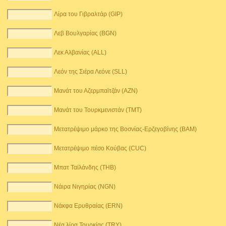
Λίρα του Γιβραλτάρ (GIP)
Λεβ Βουλγαρίας (BGN)
Λεκ Αλβανίας (ALL)
Λεόν της Σιέρα Λεόνε (SLL)
Μανάτ του Αζερμπαϊτζάν (AZN)
Μανάτ του Τουρκμενιστάν (TMT)
Μετατρέψιμο μάρκο της Βοσνίας-Ερζεγοβίνης (BAM)
Μετατρέψιμο πέσο Κούβας (CUC)
Μπατ Ταϊλάνδης (THB)
Νάιρα Νιγηρίας (NGN)
Νάκφα Ερυθραίας (ERN)
Νέα λίρα Τουρκίας (TRY)