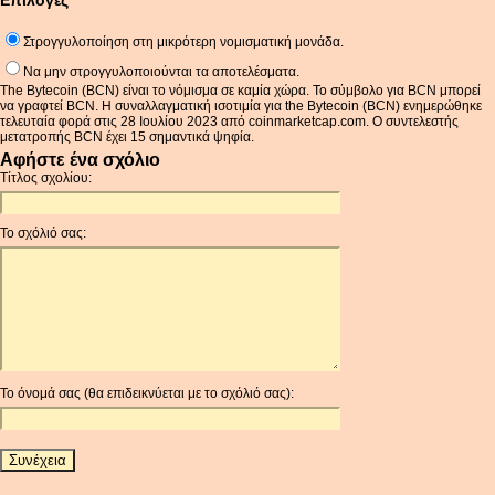
Επιλογές
Στρογγυλοποίηση στη μικρότερη νομισματική μονάδα.
Να μην στρογγυλοποιούνται τα αποτελέσματα.
The Bytecoin (BCN) είναι το νόμισμα σε καμία χώρα. Το σύμβολο για BCN μπορεί
να γραφτεί BCN. Η συναλλαγματική ισοτιμία για the Bytecoin (BCN) ενημερώθηκε
τελευταία φορά στις 28 Ιουλίου 2023 από coinmarketcap.com. Ο συντελεστής
μετατροπής BCN έχει 15 σημαντικά ψηφία.
Αφήστε ένα σχόλιο
Τίτλος σχολίου:
Το σχόλιό σας:
Το όνομά σας (θα επιδεικνύεται με το σχόλιό σας):