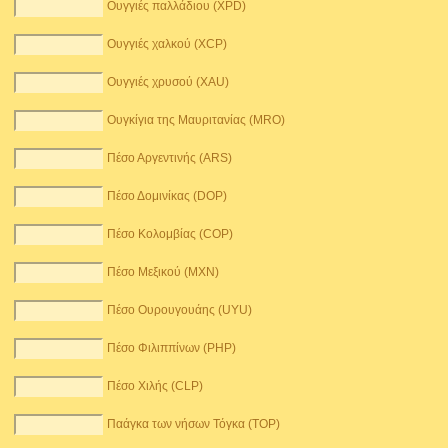
Ουγγιές παλλάδιου (XPD)
Ουγγιές χαλκού (XCP)
Ουγγιές χρυσού (XAU)
Ουγκίγια της Μαυριτανίας (MRO)
Πέσο Αργεντινής (ARS)
Πέσο Δομινίκας (DOP)
Πέσο Κολομβίας (COP)
Πέσο Μεξικού (MXN)
Πέσο Ουρουγουάης (UYU)
Πέσο Φιλιππίνων (PHP)
Πέσο Χιλής (CLP)
Παάγκα των νήσων Τόγκα (TOP)