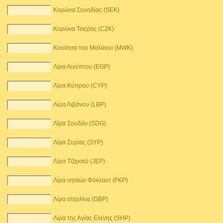
Κορώνα Σουηδίας (SEK)
Κορώνα Τσεχίας (CZK)
Κουάτσα του Μαλάουι (MWK)
Λίρα Αιγύπτου (EGP)
Λίρα Κύπρου (CYP)
Λίρα Λιβάνου (LBP)
Λίρα Σουδάν (SDG)
Λίρα Συρίας (SYP)
Λίρα Τζέρσεϋ (JEP)
Λίρα νησιών Φόκλαντ (FKP)
Λίρα στερλίνα (GBP)
Λίρα της Αγίας Ελένης (SHP)