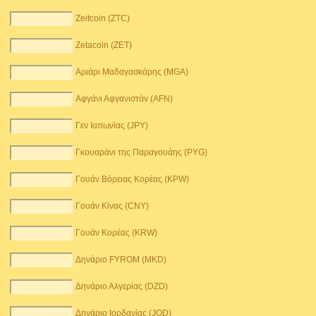
Zeitcoin (ZTC)
Zetacoin (ZET)
Αριάρι Μαδαγασκάρης (MGA)
Αφγάνι Αφγανιστάν (AFN)
Γεν Ιαπωνίας (JPY)
Γκουαράνι της Παραγουάης (PYG)
Γουάν Βόρειας Κορέας (KPW)
Γουάν Κίνας (CNY)
Γουάν Κορέας (KRW)
Δηνάριο FYROM (MKD)
Δηνάριο Αλγερίας (DZD)
Δηνάριο Ιορδανίας (JOD)