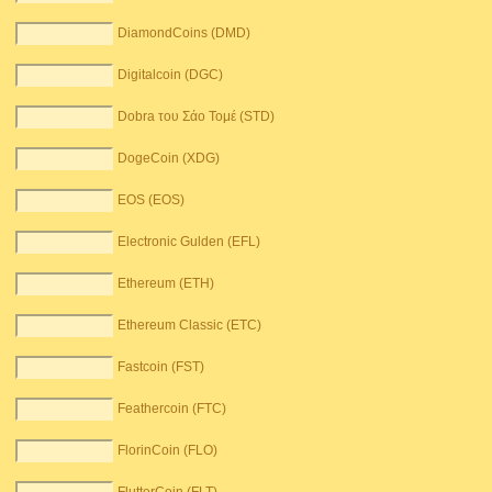
DiamondCoins (DMD)
Digitalcoin (DGC)
Dobra του Σάο Τομέ (STD)
DogeCoin (XDG)
EOS (EOS)
Electronic Gulden (EFL)
Ethereum (ETH)
Ethereum Classic (ETC)
Fastcoin (FST)
Feathercoin (FTC)
FlorinCoin (FLO)