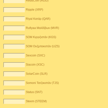
ReddCoin (RDD)
Ripple (XRP)
Riyal Κατάρ (QAR)
Rufiyaa Μαλδίβων (MVR)
SOM Κιργιζιστάν (KGS)
SOM Ουζμπεκιστάν (UZS)
Sexcoin (SXC)
Siacoin (XSC)
SolarCoin (SLR)
Somoni Τατζικιστάν (TJS)
Status (SNT)
Steem (STEEM)