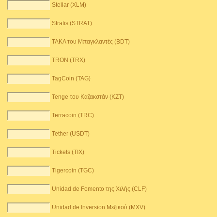
Stellar (XLM)
Stratis (STRAT)
TAKA του Μπαγκλαντές (BDT)
TRON (TRX)
TagCoin (TAG)
Tenge του Καζακστάν (KZT)
Terracoin (TRC)
Tether (USDT)
Tickets (TIX)
Tigercoin (TGC)
Unidad de Fomento της Χιλής (CLF)
Unidad de Inversion Μεξικού (MXV)