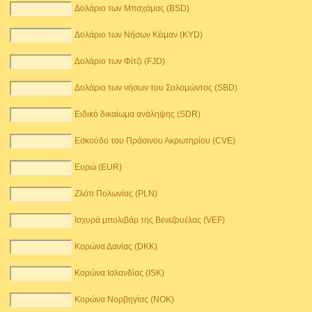
Δολάριο των Μπαχάμας (BSD)
Δολάριο των Νήσων Κέιμαν (KYD)
Δολάριο των Φίτζι (FJD)
Δολάριο των νήσων του Σολομώντος (SBD)
Ειδικό δικαίωμα ανάληψης (SDR)
Εσκούδο του Πράσινου Ακρωτηρίου (CVE)
Ευρώ (EUR)
Ζλότι Πολωνίας (PLN)
Ισχυρά μπολιβάρ της Βενεζουέλας (VEF)
Κορώνα Δανίας (DKK)
Κορώνα Ισλανδίας (ISK)
Κορώνα Νορβηγίας (NOK)