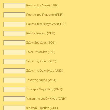
Ρουπία Σρι Λάνκα (LKR)
Ρουπία του Πακιστάν (PKR)
Ρουπία των Σεϋχελλών (SCR)
Ρούβλι Ρωσίας (RUB)
Σελίνι Σομαλίας (SOS)
Σελίνι Τανζανίας (TZS)
Σελίνι της Κένυα (KES)
Σελίνι της Ουγκάντας (UGX)
Τάλα της Σαμόα (WST)
Τουγκρίκ Μογγολίας (MNT)
Υπεράκτιο γουάν Κίνας (CNH)
Φράγκο Ελβετίας (CHF)