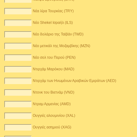
Νέα λίρα Τουρκίας (TRY)
Νέο Shekel Ισραήλ (ILS)
Νέο δολάριο της Ταϊβάν (TWD)
Νέο μετικάλ της Μοζαμβίκης (MZN)
Νέο σολ του Περού (PEN)
Ντιρχάμ Μαρόκου (MAD)
Ντιρχάμ των Ηνωμένων Αραβικών Εμιράτων (AED)
Ντονκ του Βιετνάμ (VND)
Ντραμ Αρμενίας (AMD)
Ουγγιές αλουμινίου (XAL)
Ουγγιές ασημιού (XAG)