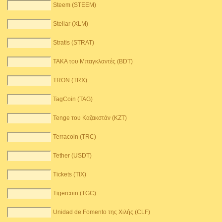
Steem (STEEM)
Stellar (XLM)
Stratis (STRAT)
TAKA του Μπαγκλαντές (BDT)
TRON (TRX)
TagCoin (TAG)
Tenge του Καζακστάν (KZT)
Terracoin (TRC)
Tether (USDT)
Tickets (TIX)
Tigercoin (TGC)
Unidad de Fomento της Χιλής (CLF)