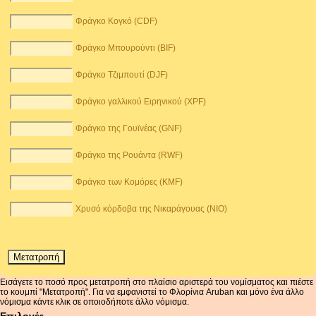
Φράγκο Κογκό (CDF)
Φράγκο Μπουρούντι (BIF)
Φράγκο Τζιμπουτί (DJF)
Φράγκο γαλλικού Ειρηνικού (XPF)
Φράγκο της Γουϊνέας (GNF)
Φράγκο της Ρουάντα (RWF)
Φράγκο των Κομόρες (KMF)
Χρυσό κόρδοβα της Νικαράγουας (NIO)
Εισάγετε το ποσό προς μετατροπή στο πλαίσιο αριστερά του νομίσματος και πιέστε
το κουμπί "Μετατροπή". Για να εμφανιστεί το Φλορίνια Aruban και μόνο ένα άλλο
νόμισμα κάντε κλικ σε οποιοδήποτε άλλο νόμισμα.