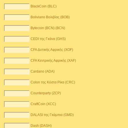
BlackCoin (BLC)
Boliviano Βολιβίας (BOB)
Bytecoin (BCN) (BCN)
CEDI της Γκάνα (GHS)
CFA Δυτικής Αφρικής (XOF)
CFA Κεντρικής Αφρικής (XAF)
Cardano (ADA)
Colon της Κόστα Ρίκα (CRC)
Counterparty (ZCP)
CraftCoin (XCC)
DALASI της Γκάμπια (GMD)
Dash (DASH)