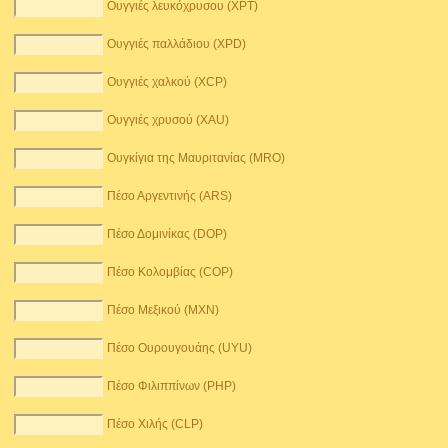
Ουγγιές λευκόχρυσου (XPT)
Ουγγιές παλλάδιου (XPD)
Ουγγιές χαλκού (XCP)
Ουγγιές χρυσού (XAU)
Ουγκίγια της Μαυριτανίας (MRO)
Πέσο Αργεντινής (ARS)
Πέσο Δομινίκας (DOP)
Πέσο Κολομβίας (COP)
Πέσο Μεξικού (MXN)
Πέσο Ουρουγουάης (UYU)
Πέσο Φιλιππίνων (PHP)
Πέσο Χιλής (CLP)