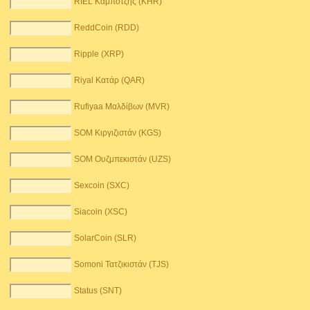
RIEL Καμπότζης (KHR)
ReddCoin (RDD)
Ripple (XRP)
Riyal Κατάρ (QAR)
Rufiyaa Μαλδίβων (MVR)
SOM Κιργιζιστάν (KGS)
SOM Ουζμπεκιστάν (UZS)
Sexcoin (SXC)
Siacoin (XSC)
SolarCoin (SLR)
Somoni Τατζικιστάν (TJS)
Status (SNT)