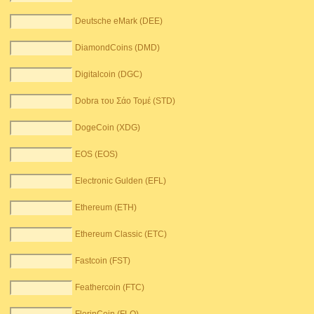
Deutsche eMark (DEE)
DiamondCoins (DMD)
Digitalcoin (DGC)
Dobra του Σάο Τομέ (STD)
DogeCoin (XDG)
EOS (EOS)
Electronic Gulden (EFL)
Ethereum (ETH)
Ethereum Classic (ETC)
Fastcoin (FST)
Feathercoin (FTC)