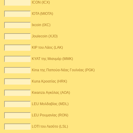
ICON (ICX)
IOTA (MIOTA)
Ixcoin (IXC)
Joulecoin (XJO)
KIP του Λάος (LAK)
KYAT της Μιανμάρ (MMK)
Kina της Παπούα-Νέας Γουϊνέας (PGK)
Kuna Κροατίας (HRK)
Kwanza Αγκόλας (AOA)
LEU Μολδαβίας (MDL)
LEU Ρουμανίας (RON)
LOTI του Λεσότο (LSL)