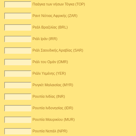
Παάγκα των νήσων Τόγκα (TOP)
Ραντ Νότιας Αφρικής (ZAR)
Ρεάλ Βραζιλίας (BRL)
Ριάλ Ιράν (IRR)
Ριάλ Σαουδικής Αραβίας (SAR)
Ριάλ του Ομάν (OMR)
Ριάλι Υεμένης (YER)
Ρινγκίτ Μαλαισίας (MYR)
Ρουπία Ινδίας (INR)
Ρουπία Ινδονησίας (IDR)
Ρουπία Μαυρικίου (MUR)
Ρουπία Νεπάλ (NPR)