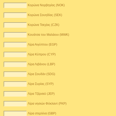
Κορώνα Νορβηγίας (NOK)
Κορώνα Σουηδίας (SEK)
Κορώνα Τσεχίας (CZK)
Κουάτσα του Μαλάουι (MWK)
Λίρα Αιγύπτου (EGP)
Λίρα Κύπρου (CYP)
Λίρα Λιβάνου (LBP)
Λίρα Σουδάν (SDG)
Λίρα Συρίας (SYP)
Λίρα Τζέρσεϋ (JEP)
Λίρα νησιών Φόκλαντ (FKP)
Λίρα στερλίνα (GBP)