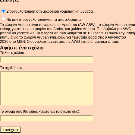
Επιλογές
Στρογγυλοποίηση στη μικρότερη νομισματική μονάδα.
Να μην στρογγυλοποιούνται τα αποτελέσματα.
Το φλορίνι Aruban είναι το νόμισμα σε Αρούμπα (AW, ABW). το φλορίνι Aruban είναι
επίσης γνωστό ως το φιορίνι του Aruba, και gulden Aruban. Το σύμβολο για AWG
μπορεί να γραφτεί Afl. Το φλορίνι Aruban διαιρείται σε 100 cents. Η συναλλαγματική
ισοτιμία για το φλορίνι Aruban ενημερώθηκε τελευταία φορά στις 6 Αυγούστου
2026 από MSN. Ο συντελεστής μετατροπής AWG έχει 5 σημαντικά ψηφία.
Αφήστε ένα σχόλιο
Τίτλος σχολίου:
Το σχόλιό σας:
Το όνομά σας (θα επιδεικνύεται με το σχόλιό σας):