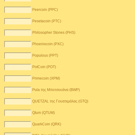
Peercoin (PPC)
Pesetacoin (PTC)
Philosopher Stones (PHS)
Phoenixcoin (PXC)
Populous (PPT)
PotCoin (POT)
Primecoin (XPM)
Pula της Μποτσουάνα (BWP)
QUETZAL της Γουατεμάλας (GTQ)
Qtum (QTUM)
QuarkCoin (QRK)