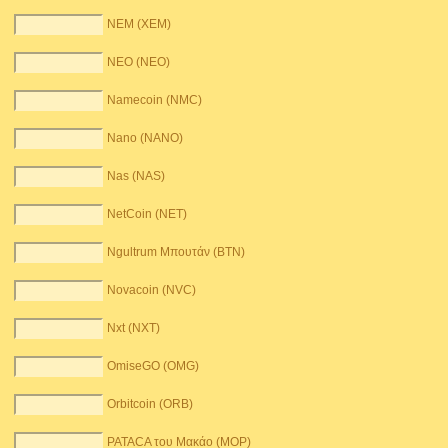
NEM (XEM)
NEO (NEO)
Namecoin (NMC)
Nano (NANO)
Nas (NAS)
NetCoin (NET)
Ngultrum Μπουτάν (BTN)
Novacoin (NVC)
Nxt (NXT)
OmiseGO (OMG)
Orbitcoin (ORB)
PATACA του Μακάο (MOP)