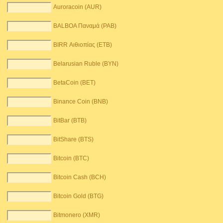
Auroracoin (AUR)
BALBOA Παναμά (PAB)
BIRR Αιθιοπίας (ETB)
Belarusian Ruble (BYN)
BetaCoin (BET)
Binance Coin (BNB)
BitBar (BTB)
BitShare (BTS)
Bitcoin (BTC)
Bitcoin Cash (BCH)
Bitcoin Gold (BTG)
Bitmonero (XMR)