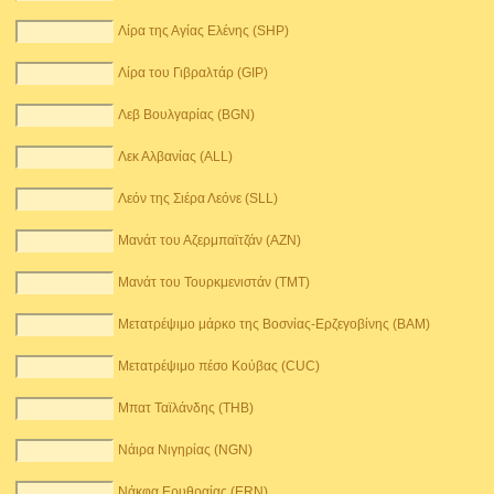
Λίρα της Αγίας Ελένης (SHP)
Λίρα του Γιβραλτάρ (GIP)
Λεβ Βουλγαρίας (BGN)
Λεκ Αλβανίας (ALL)
Λεόν της Σιέρα Λεόνε (SLL)
Μανάτ του Αζερμπαϊτζάν (AZN)
Μανάτ του Τουρκμενιστάν (TMT)
Μετατρέψιμο μάρκο της Βοσνίας-Ερζεγοβίνης (BAM)
Μετατρέψιμο πέσο Κούβας (CUC)
Μπατ Ταϊλάνδης (THB)
Νάιρα Νιγηρίας (NGN)
Νάκφα Ερυθραίας (ERN)