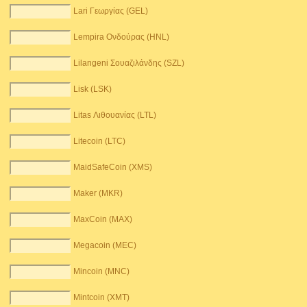
Lari Γεωργίας (GEL)
Lempira Ονδούρας (HNL)
Lilangeni Σουαζιλάνδης (SZL)
Lisk (LSK)
Litas Λιθουανίας (LTL)
Litecoin (LTC)
MaidSafeCoin (XMS)
Maker (MKR)
MaxCoin (MAX)
Megacoin (MEC)
Mincoin (MNC)
Mintcoin (XMT)