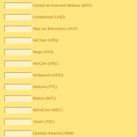
Unidad de Inversion Μεξικού (MXV)
Unobtanium (UNO)
Vatu του Βανουάτου (VUV)
VeChain (VEN)
Verge (XVG)
VeriCoin (VRC)
Veritaseum (VERI)
Vertcoin (VTC)
Walton (WTC)
WorldCoin (WDC)
Yacoin (YAC)
Zambian Kwacha (ZMW)