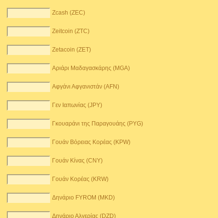
Zcash (ZEC)
Zeitcoin (ZTC)
Zetacoin (ZET)
Αριάρι Μαδαγασκάρης (MGA)
Αφγάνι Αφγανιστάν (AFN)
Γεν Ιαπωνίας (JPY)
Γκουαράνι της Παραγουάης (PYG)
Γουάν Βόρειας Κορέας (KPW)
Γουάν Κίνας (CNY)
Γουάν Κορέας (KRW)
Δηνάριο FYROM (MKD)
Δηνάριο Αλγερίας (DZD)