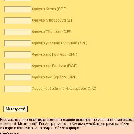
Φράγκο Κογκό (CDF)
Φράγκο Μπουρούντι (BIF)
Φράγκο Τζιμπουτί (DJF)
Φράγκο γαλλικού Ειρηνικού (XPF)
Φράγκο της Γουϊνέας (GNF)
Φράγκο της Ρουάντα (RWF)
Φράγκο των Κομόρες (KMF)
Χρυσό κόρδοβα της Νικαράγουας (NIO)
Εισάγετε το ποσό προς μετατροπή στο πλαίσιο αριστερά του νομίσματος και πιέστε
το κουμπί "Μετατροπή". Για να εμφανιστεί το Kwanza Αγκόλας και μόνο ένα άλλο
νόμισμα κάντε κλικ σε οποιοδήποτε άλλο νόμισμα.