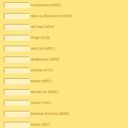
Unobtanium (UNO)
Vatu του Βανουάτου (VUV)
VeChain (VEN)
Verge (XVG)
VeriCoin (VRC)
Veritaseum (VERI)
Vertcoin (VTC)
Walton (WTC)
WorldCoin (WDC)
Yacoin (YAC)
Zambian Kwacha (ZMW)
Zcash (ZEC)