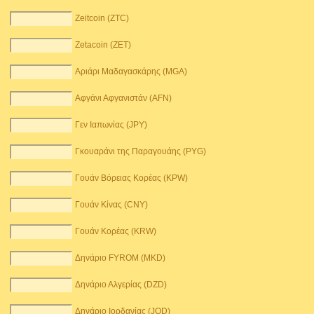
Zeitcoin (ZTC)
Zetacoin (ZET)
Αριάρι Μαδαγασκάρης (MGA)
Αφγάνι Αφγανιστάν (AFN)
Γεν Ιαπωνίας (JPY)
Γκουαράνι της Παραγουάης (PYG)
Γουάν Βόρειας Κορέας (KPW)
Γουάν Κίνας (CNY)
Γουάν Κορέας (KRW)
Δηνάριο FYROM (MKD)
Δηνάριο Αλγερίας (DZD)
Δηνάριο Ιορδανίας (JOD)