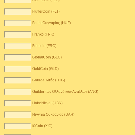
FlorinCoin (FLO)
FlutterCoin (FLT)
Forint Ουγγαρίας (HUF)
Franko (FRK)
Freicoin (FRC)
GlobalCoin (GLC)
GoldCoin (GLD)
Gourde Αϊτής (HTG)
Guilder των Ολλανδικών Αντιλλών (ANG)
HoboNickel (HBN)
Hryvnia Ουκρανίας (UAH)
I0Coin (XIC)