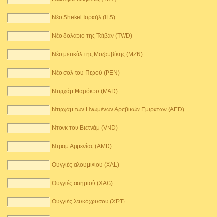
Νέο Shekel Ισραήλ (ILS)
Νέο δολάριο της Ταϊβάν (TWD)
Νέο μετικάλ της Μοζαμβίκης (MZN)
Νέο σολ του Περού (PEN)
Ντιρχάμ Μαρόκου (MAD)
Ντιρχάμ των Ηνωμένων Αραβικών Εμιράτων (AED)
Ντονκ του Βιετνάμ (VND)
Ντραμ Αρμενίας (AMD)
Ουγγιές αλουμινίου (XAL)
Ουγγιές ασημιού (XAG)
Ουγγιές λευκόχρυσου (XPT)