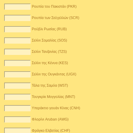
Ρουπία του Πακιστάν (PKR)
Ρουπία των Σεϋχελλών (SCR)
Ρούβλι Ρωσίας (RUB)
Σελίνι Σομαλίας (SOS)
Σελίνι Τανζανίας (TZS)
Σελίνι της Κένυα (KES)
Σελίνι της Ουγκάντας (UGX)
Τάλα της Σαμόα (WST)
Τουγκρίκ Μογγολίας (MNT)
Υπεράκτιο γουάν Κίνας (CNH)
Φλορίνι Aruban (AWG)
Φράγκο Ελβετίας (CHF)