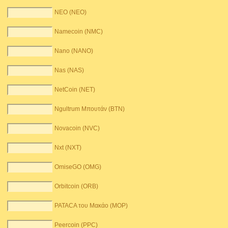
NEO (NEO)
Namecoin (NMC)
Nano (NANO)
Nas (NAS)
NetCoin (NET)
Ngultrum Μπουτάν (BTN)
Novacoin (NVC)
Nxt (NXT)
OmiseGO (OMG)
Orbitcoin (ORB)
PATACA του Μακάο (MOP)
Peercoin (PPC)