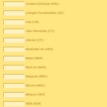
Lempira Ονδούρας (HNL)
Lilangeni Σουαζιλάνδης (SZL)
Lisk (LSK)
Litas Λιθουανίας (LTL)
Litecoin (LTC)
MaidSafeCoin (XMS)
Maker (MKR)
MaxCoin (MAX)
Megacoin (MEC)
Mincoin (MNC)
Mintcoin (XMT)
NEM (XEM)