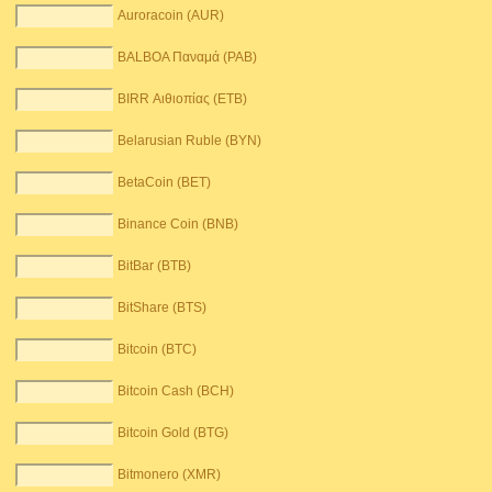
Auroracoin (AUR)
BALBOA Παναμά (PAB)
BIRR Αιθιοπίας (ETB)
Belarusian Ruble (BYN)
BetaCoin (BET)
Binance Coin (BNB)
BitBar (BTB)
BitShare (BTS)
Bitcoin (BTC)
Bitcoin Cash (BCH)
Bitcoin Gold (BTG)
Bitmonero (XMR)