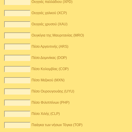
Ουγγιές παλλάδιου (XPD)
Ουγγιές χαλκού (XCP)
Ουγγιές χρυσού (XAU)
Ουγκίγια της Μαυριτανίας (MRO)
Πέσο Αργεντινής (ARS)
Πέσο Δομινίκας (DOP)
Πέσο Κολομβίας (COP)
Πέσο Μεξικού (MXN)
Πέσο Ουρουγουάης (UYU)
Πέσο Φιλιππίνων (PHP)
Πέσο Χιλής (CLP)
Παάγκα των νήσων Τόγκα (TOP)