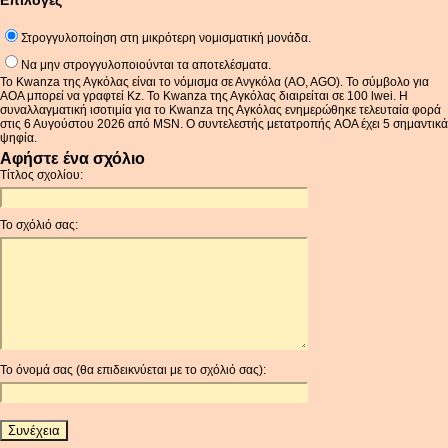
Επιλογές
Στρογγυλοποίηση στη μικρότερη νομισματική μονάδα.
Να μην στρογγυλοποιούνται τα αποτελέσματα.
Το Kwanza της Αγκόλας είναι το νόμισμα σε Ανγκόλα (AO, AGO). Το σύμβολο για
AOA μπορεί να γραφτεί Kz. Το Kwanza της Αγκόλας διαιρείται σε 100 lwei. Η
συναλλαγματική ισοτιμία για το Kwanza της Αγκόλας ενημερώθηκε τελευταία φορά
στις 6 Αυγούστου 2026 από MSN. Ο συντελεστής μετατροπής AOA έχει 5 σημαντικά
ψηφία.
Αφήστε ένα σχόλιο
Τίτλος σχολίου:
Το σχόλιό σας:
Το όνομά σας (θα επιδεικνύεται με το σχόλιό σας):