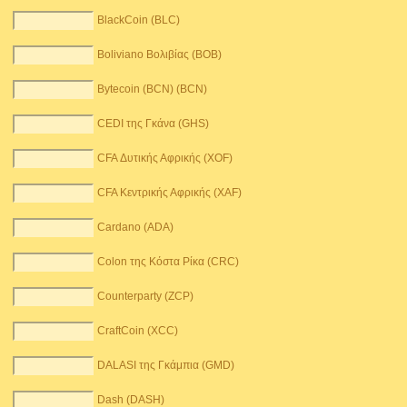
BlackCoin (BLC)
Boliviano Βολιβίας (BOB)
Bytecoin (BCN) (BCN)
CEDI της Γκάνα (GHS)
CFA Δυτικής Αφρικής (XOF)
CFA Κεντρικής Αφρικής (XAF)
Cardano (ADA)
Colon της Κόστα Ρίκα (CRC)
Counterparty (ZCP)
CraftCoin (XCC)
DALASI της Γκάμπια (GMD)
Dash (DASH)