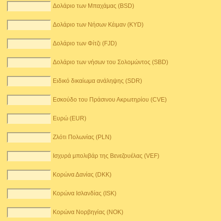
Δολάριο των Μπαχάμας (BSD)
Δολάριο των Νήσων Κέιμαν (KYD)
Δολάριο των Φίτζι (FJD)
Δολάριο των νήσων του Σολομώντος (SBD)
Ειδικό δικαίωμα ανάληψης (SDR)
Εσκούδο του Πράσινου Ακρωτηρίου (CVE)
Ευρώ (EUR)
Ζλότι Πολωνίας (PLN)
Ισχυρά μπολιβάρ της Βενεζουέλας (VEF)
Κορώνα Δανίας (DKK)
Κορώνα Ισλανδίας (ISK)
Κορώνα Νορβηγίας (NOK)