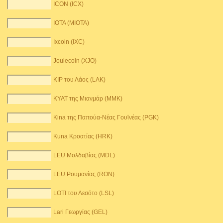
ICON (ICX)
IOTA (MIOTA)
Ixcoin (IXC)
Joulecoin (XJO)
KIP του Λάος (LAK)
KYAT της Μιανμάρ (MMK)
Kina της Παπούα-Νέας Γουϊνέας (PGK)
Kuna Κροατίας (HRK)
LEU Μολδαβίας (MDL)
LEU Ρουμανίας (RON)
LOTI του Λεσότο (LSL)
Lari Γεωργίας (GEL)