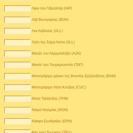
Λίρα του Γιβραλτάρ (GIP)
Λεβ Βουλγαρίας (BGN)
Λεκ Αλβανίας (ALL)
Λεόν της Σιέρα Λεόνε (SLL)
Μανάτ του Αζερμπαϊτζάν (AZN)
Μανάτ του Τουρκμενιστάν (TMT)
Μετατρέψιμο μάρκο της Βοσνίας-Ερζεγοβίνης (BAM)
Μετατρέψιμο πέσο Κούβας (CUC)
Μπατ Ταϊλάνδης (THB)
Νάιρα Νιγηρίας (NGN)
Νάκφα Ερυθραίας (ERN)
Νέα λίρα Τουρκίας (TRY)