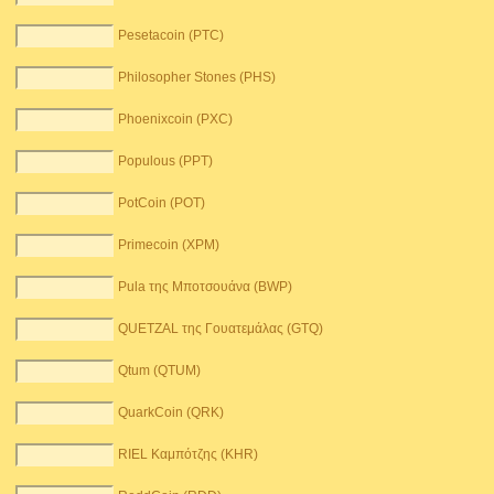
Pesetacoin (PTC)
Philosopher Stones (PHS)
Phoenixcoin (PXC)
Populous (PPT)
PotCoin (POT)
Primecoin (XPM)
Pula της Μποτσουάνα (BWP)
QUETZAL της Γουατεμάλας (GTQ)
Qtum (QTUM)
QuarkCoin (QRK)
RIEL Καμπότζης (KHR)