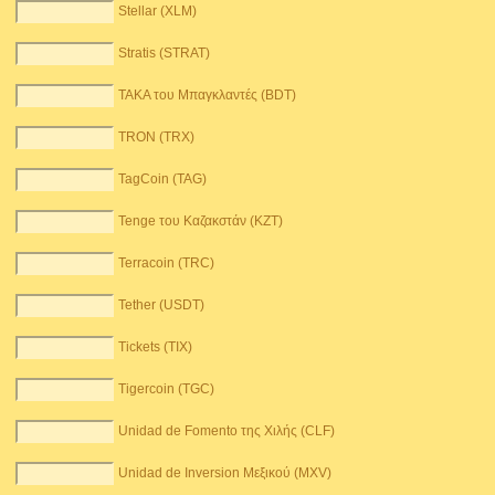
Stellar (XLM)
Stratis (STRAT)
TAKA του Μπαγκλαντές (BDT)
TRON (TRX)
TagCoin (TAG)
Tenge του Καζακστάν (KZT)
Terracoin (TRC)
Tether (USDT)
Tickets (TIX)
Tigercoin (TGC)
Unidad de Fomento της Χιλής (CLF)
Unidad de Inversion Μεξικού (MXV)