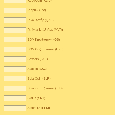
ReddCoin (RDD)
Ripple (XRP)
Riyal Κατάρ (QAR)
Rufiyaa Μαλδίβων (MVR)
SOM Κιργιζιστάν (KGS)
SOM Ουζμπεκιστάν (UZS)
Sexcoin (SXC)
Siacoin (XSC)
SolarCoin (SLR)
Somoni Τατζικιστάν (TJS)
Status (SNT)
Steem (STEEM)