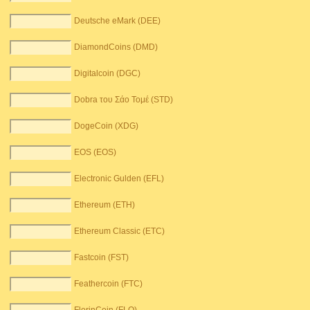
Deutsche eMark (DEE)
DiamondCoins (DMD)
Digitalcoin (DGC)
Dobra του Σάο Τομέ (STD)
DogeCoin (XDG)
EOS (EOS)
Electronic Gulden (EFL)
Ethereum (ETH)
Ethereum Classic (ETC)
Fastcoin (FST)
Feathercoin (FTC)