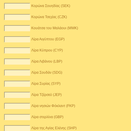
Κορώνα Σουηδίας (SEK)
Κορώνα Τσεχίας (CZK)
Κουάτσα του Μαλάουι (MWK)
Λίρα Αιγύπτου (EGP)
Λίρα Κύπρου (CYP)
Λίρα Λιβάνου (LBP)
Λίρα Σουδάν (SDG)
Λίρα Συρίας (SYP)
Λίρα Τζέρσεϋ (JEP)
Λίρα νησιών Φόκλαντ (FKP)
Λίρα στερλίνα (GBP)
Λίρα της Αγίας Ελένης (SHP)