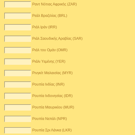
Ραντ Νότιας Αφρικής (ZAR)
Ρεάλ Βραζιλίας (BRL)
Ριάλ Ιράν (IRR)
Ριάλ Σαουδικής Αραβίας (SAR)
Ριάλ του Ομάν (OMR)
Ριάλι Υεμένης (YER)
Ρινγκίτ Μαλαισίας (MYR)
Ρουπία Ινδίας (INR)
Ρουπία Ινδονησίας (IDR)
Ρουπία Μαυρικίου (MUR)
Ρουπία Νεπάλ (NPR)
Ρουπία Σρι Λάνκα (LKR)