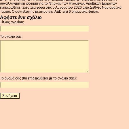
συναλλαγματική ισοτιμία για το Ντιρχάμ των Ηνωμένων Αραβικών Εμιράτων
ενημερώθηκε τελευταία φορά στις 5 Αυγούστου 2026 από Διεθνές Νομισματικό
Ταμείο. Ο συντελεστής μετατροπής AED έχει 6 σημαντικά ψηφία.
Αφήστε ένα σχόλιο
Τίτλος σχολίου:
Το σχόλιό σας:
Το όνομά σας (θα επιδεικνύεται με το σχόλιό σας):