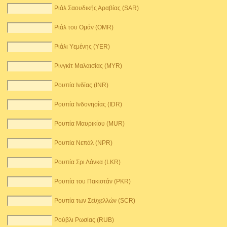
Ριάλ Σαουδικής Αραβίας (SAR)
Ριάλ του Ομάν (OMR)
Ριάλι Υεμένης (YER)
Ρινγκίτ Μαλαισίας (MYR)
Ρουπία Ινδίας (INR)
Ρουπία Ινδονησίας (IDR)
Ρουπία Μαυρικίου (MUR)
Ρουπία Νεπάλ (NPR)
Ρουπία Σρι Λάνκα (LKR)
Ρουπία του Πακιστάν (PKR)
Ρουπία των Σεϋχελλών (SCR)
Ρούβλι Ρωσίας (RUB)