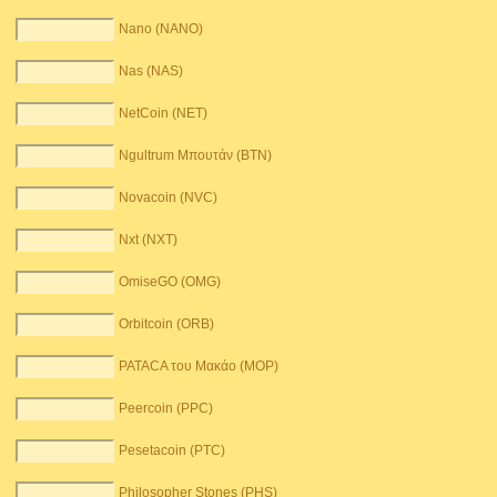
Nano (NANO)
Nas (NAS)
NetCoin (NET)
Ngultrum Μπουτάν (BTN)
Novacoin (NVC)
Nxt (NXT)
OmiseGO (OMG)
Orbitcoin (ORB)
PATACA του Μακάο (MOP)
Peercoin (PPC)
Pesetacoin (PTC)
Philosopher Stones (PHS)