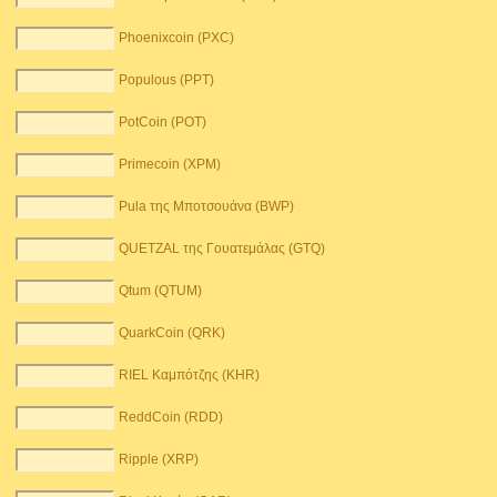
Phoenixcoin (PXC)
Populous (PPT)
PotCoin (POT)
Primecoin (XPM)
Pula της Μποτσουάνα (BWP)
QUETZAL της Γουατεμάλας (GTQ)
Qtum (QTUM)
QuarkCoin (QRK)
RIEL Καμπότζης (KHR)
ReddCoin (RDD)
Ripple (XRP)