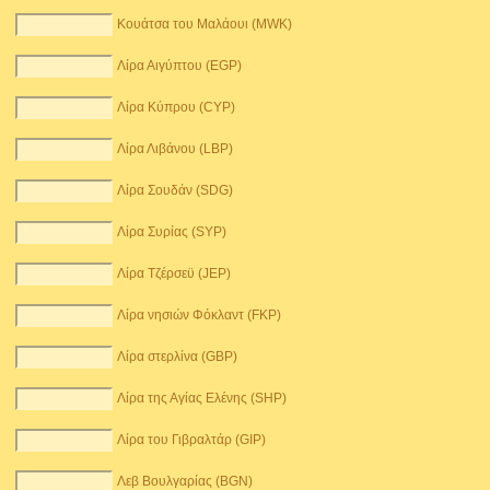
Κουάτσα του Μαλάουι (MWK)
Λίρα Αιγύπτου (EGP)
Λίρα Κύπρου (CYP)
Λίρα Λιβάνου (LBP)
Λίρα Σουδάν (SDG)
Λίρα Συρίας (SYP)
Λίρα Τζέρσεϋ (JEP)
Λίρα νησιών Φόκλαντ (FKP)
Λίρα στερλίνα (GBP)
Λίρα της Αγίας Ελένης (SHP)
Λίρα του Γιβραλτάρ (GIP)
Λεβ Βουλγαρίας (BGN)