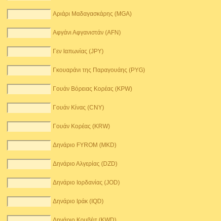
Αριάρι Μαδαγασκάρης (MGA)
Αφγάνι Αφγανιστάν (AFN)
Γεν Ιαπωνίας (JPY)
Γκουαράνι της Παραγουάης (PYG)
Γουάν Βόρειας Κορέας (KPW)
Γουάν Κίνας (CNY)
Γουάν Κορέας (KRW)
Δηνάριο FYROM (MKD)
Δηνάριο Αλγερίας (DZD)
Δηνάριο Ιορδανίας (JOD)
Δηνάριο Ιράκ (IQD)
Δηνάριο Κουβέιτ (KWD)