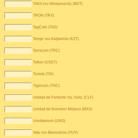
TAKA του Μπαγκλαντές (BDT)
TRON (TRX)
TagCoin (TAG)
Tenge του Καζακστάν (KZT)
Terracoin (TRC)
Tether (USDT)
Tickets (TIX)
Tigercoin (TGC)
Unidad de Fomento της Χιλής (CLF)
Unidad de Inversion Μεξικού (MXV)
Unobtanium (UNO)
Vatu του Βανουάτου (VUV)