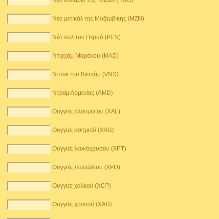
Νέο δολάριο της Ταϊβάν (TWD)
Νέο μετικάλ της Μοζαμβίκης (MZN)
Νέο σολ του Περού (PEN)
Ντιρχάμ Μαρόκου (MAD)
Ντονκ του Βιετνάμ (VND)
Ντραμ Αρμενίας (AMD)
Ουγγιές αλουμινίου (XAL)
Ουγγιές ασημιού (XAG)
Ουγγιές λευκόχρυσου (XPT)
Ουγγιές παλλάδιου (XPD)
Ουγγιές χαλκού (XCP)
Ουγγιές χρυσού (XAU)