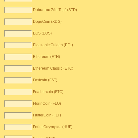
Dobra του Σάο Τομέ (STD)
DogeCoin (XDG)
EOS (EOS)
Electronic Gulden (EFL)
Ethereum (ETH)
Ethereum Classic (ETC)
Fastcoin (FST)
Feathercoin (FTC)
FlorinCoin (FLO)
FlutterCoin (FLT)
Forint Ουγγαρίας (HUF)