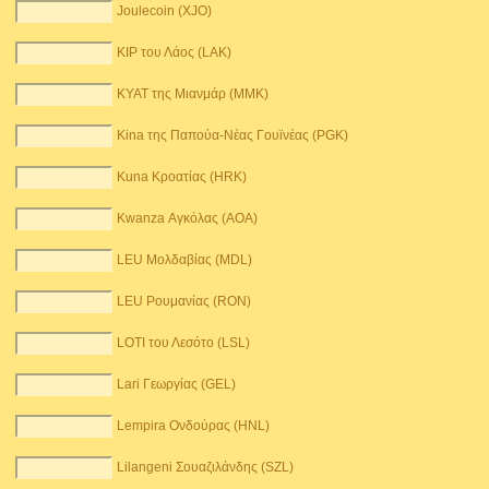
Joulecoin (XJO)
KIP του Λάος (LAK)
KYAT της Μιανμάρ (MMK)
Kina της Παπούα-Νέας Γουϊνέας (PGK)
Kuna Κροατίας (HRK)
Kwanza Αγκόλας (AOA)
LEU Μολδαβίας (MDL)
LEU Ρουμανίας (RON)
LOTI του Λεσότο (LSL)
Lari Γεωργίας (GEL)
Lempira Ονδούρας (HNL)
Lilangeni Σουαζιλάνδης (SZL)