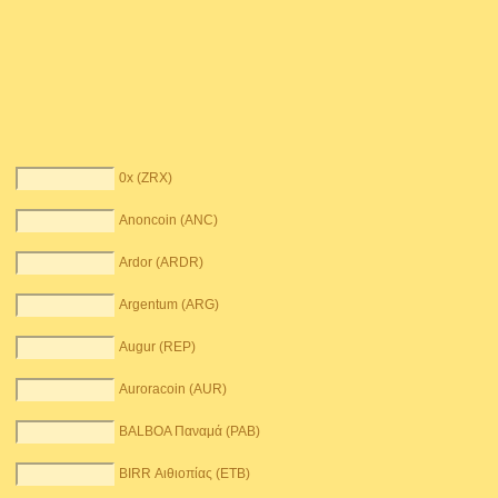
0x (ZRX)
Anoncoin (ANC)
Ardor (ARDR)
Argentum (ARG)
Augur (REP)
Auroracoin (AUR)
BALBOA Παναμά (PAB)
BIRR Αιθιοπίας (ETB)