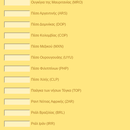
Ουγκίγια της Μαυριτανίας (MRO)
Πέσο Αργεντινής (ARS)
Πέσο Δομινίκας (DOP)
Πέσο Κολομβίας (COP)
Πέσο Μεξικού (MXN)
Πέσο Ουρουγουάης (UYU)
Πέσο Φιλιππίνων (PHP)
Πέσο Χιλής (CLP)
Παάγκα των νήσων Τόγκα (TOP)
Ραντ Νότιας Αφρικής (ZAR)
Ρεάλ Βραζιλίας (BRL)
Ριάλ Ιράν (IRR)