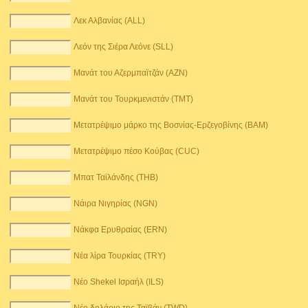
Λεκ Αλβανίας (ALL)
Λεόν της Σιέρα Λεόνε (SLL)
Μανάτ του Αζερμπαϊτζάν (AZN)
Μανάτ του Τουρκμενιστάν (TMT)
Μετατρέψιμο μάρκο της Βοσνίας-Ερζεγοβίνης (BAM)
Μετατρέψιμο πέσο Κούβας (CUC)
Μπατ Ταϊλάνδης (THB)
Νάιρα Νιγηρίας (NGN)
Νάκφα Ερυθραίας (ERN)
Νέα λίρα Τουρκίας (TRY)
Νέο Shekel Ισραήλ (ILS)