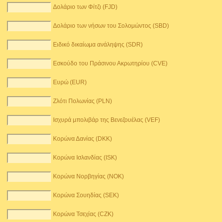
Δολάριο των Φίτζι (FJD)
Δολάριο των νήσων του Σολομώντος (SBD)
Ειδικό δικαίωμα ανάληψης (SDR)
Εσκούδο του Πράσινου Ακρωτηρίου (CVE)
Ευρώ (EUR)
Ζλότι Πολωνίας (PLN)
Ισχυρά μπολιβάρ της Βενεζουέλας (VEF)
Κορώνα Δανίας (DKK)
Κορώνα Ισλανδίας (ISK)
Κορώνα Νορβηγίας (NOK)
Κορώνα Σουηδίας (SEK)
Κορώνα Τσεχίας (CZK)