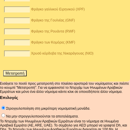
Φράγκο γαλλικού Ειρηνικού (XPF)
Φράγκο της Γουϊνέας (GNF)
Φράγκο της Ρουάντα (RWF)
Φράγκο των Κομόρες (KMF)
Χρυσό κόρδοβα της Νικαράγουας (NIO)
Εισάγετε το ποσό προς μετατροπή στο πλαίσιο αριστερά του νομίσματος και πιέστε
το κουμπί "Μετατροπή". Για να εμφανιστεί το Ντιρχάμ των Ηνωμένων Αραβικών
Εμιράτων και μόνο ένα άλλο νόμισμα κάντε κλικ σε οποιοδήποτε άλλο νόμισμα.
Επιλογές
Στρογγυλοποίηση στη μικρότερη νομισματική μονάδα.
Να μην στρογγυλοποιούνται τα αποτελέσματα.
Το Ντιρχάμ των Ηνωμένων Αραβικών Εμιράτων είναι το νόμισμα σε Ηνωμένα
Αραβικά Εμιράτα (AE, ARE, UAE). Το σύμβολο για AED μπορεί να γραφτεί Dh, και
Dhs. Το Ντιρχάμ των Ηνωμένων Αραβικών Εμιράτων διαιρείται σε 100 fils. Η