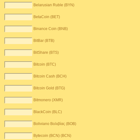
Belarusian Ruble (BYN)
BetaCoin (BET)
Binance Coin (BNB)
BitBar (BTB)
BitShare (BTS)
Bitcoin (BTC)
Bitcoin Cash (BCH)
Bitcoin Gold (BTG)
Bitmonero (XMR)
BlackCoin (BLC)
Boliviano Βολιβίας (BOB)
Bytecoin (BCN) (BCN)