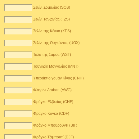
Σελίνι Σομαλίας (SOS)
Σελίνι Τανζανίας (TZS)
Σελίνι της Κένυα (KES)
Σελίνι της Ουγκάντας (UGX)
Τάλα της Σαμόα (WST)
Τουγκρίκ Μογγολίας (MNT)
Υπεράκτιο γουάν Κίνας (CNH)
Φλορίνι Aruban (AWG)
Φράγκο Ελβετίας (CHF)
Φράγκο Κογκό (CDF)
Φράγκο Μπουρούντι (BIF)
Φράγκο Τζιμπουτί (DJF)