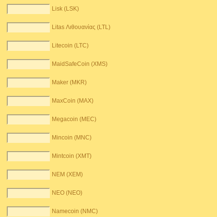
Lisk (LSK)
Litas Λιθουανίας (LTL)
Litecoin (LTC)
MaidSafeCoin (XMS)
Maker (MKR)
MaxCoin (MAX)
Megacoin (MEC)
Mincoin (MNC)
Mintcoin (XMT)
NEM (XEM)
NEO (NEO)
Namecoin (NMC)