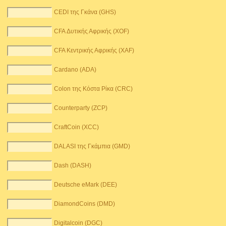
CEDI της Γκάνα (GHS)
CFA Δυτικής Αφρικής (XOF)
CFA Κεντρικής Αφρικής (XAF)
Cardano (ADA)
Colon της Κόστα Ρίκα (CRC)
Counterparty (ZCP)
CraftCoin (XCC)
DALASI της Γκάμπια (GMD)
Dash (DASH)
Deutsche eMark (DEE)
DiamondCoins (DMD)
Digitalcoin (DGC)