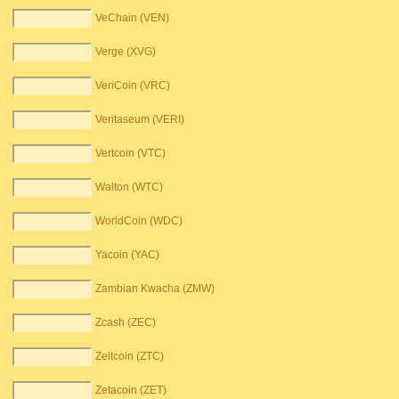
VeChain (VEN)
Verge (XVG)
VeriCoin (VRC)
Veritaseum (VERI)
Vertcoin (VTC)
Walton (WTC)
WorldCoin (WDC)
Yacoin (YAC)
Zambian Kwacha (ZMW)
Zcash (ZEC)
Zeitcoin (ZTC)
Zetacoin (ZET)